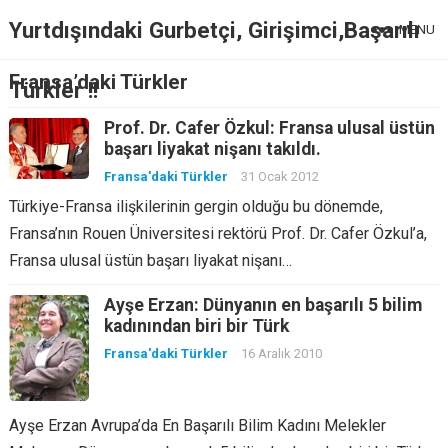
Yurtdışındaki Gurbetçi, Girişimci,Başarılı
MENU
Fransa’daki Türkler
Türkler !!
Prof. Dr. Cafer Özkul: Fransa ulusal üstün
başarı liyakat nişanı takıldı.
Fransa'daki Türkler
31 Ocak 2012
Türkiye-Fransa ilişkilerinin gergin olduğu bu dönemde,
Fransa’nın Rouen Üniversitesi rektörü Prof. Dr. Cafer Özkul’a,
Fransa ulusal üstün başarı liyakat nişanı…
Ayşe Erzan: Dünyanın en başarılı 5 bilim
kadınından biri bir Türk
Fransa'daki Türkler
16 Aralık 2010
Ayşe Erzan Avrupa’da En Başarılı Bilim Kadını Melekler