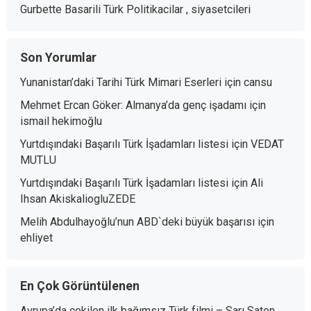
Gurbette Basarili Türk Politikacilar , siyasetcileri
Son Yorumlar
Yunanistan’daki Tarihi Türk Mimari Eserleri
için
cansu
Mehmet Ercan Göker: Almanya’da genç işadamı
için
ismail hekimoğlu
Yurtdışındaki Başarılı Türk İşadamları listesi
için
VEDAT
MUTLU
Yurtdışındaki Başarılı Türk İşadamları listesi
için
Ali
Ihsan AkiskaliogluZEDE
Melih Abdulhayoğlu’nun ABD`deki büyük başarısı
için
ehliyet
En Çok Görüntülenen
Avrupa’da çekilen ilk bağımsız Türk filmi – Sarı Saten