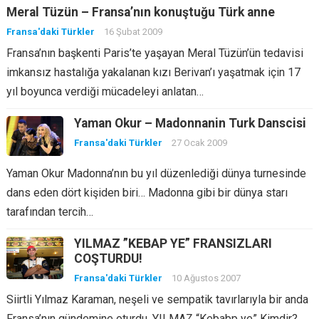
Meral Tüzün – Fransa’nın konuştuğu Türk anne
Fransa'daki Türkler
16 Şubat 2009
Fransa’nın başkenti Paris’te yaşayan Meral Tüzün’ün tedavisi
imkansız hastalığa yakalanan kızı Berivan’ı yaşatmak için 17
yıl boyunca verdiği mücadeleyi anlatan…
Yaman Okur – Madonnanin Turk Danscisi
Fransa'daki Türkler
27 Ocak 2009
Yaman Okur Madonna’nın bu yıl düzenlediği dünya turnesinde
dans eden dört kişiden biri… Madonna gibi bir dünya starı
tarafından tercih…
YILMAZ ”KEBAP YE” FRANSIZLARI
COŞTURDU!
Fransa'daki Türkler
10 Ağustos 2007
Siirtli Yılmaz Karaman, neşeli ve sempatik tavırlarıyla bir anda
Fransa’nın gündemine oturdu. YILMAZ “Kebabp ye” Kimdir?