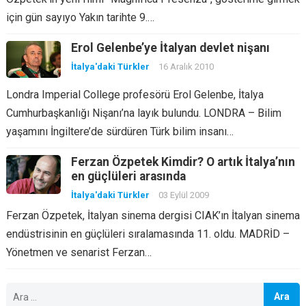
için gün sayıyo Yakın tarihte 9.…
Erol Gelenbe’ye İtalyan devlet nişanı
İtalya'daki Türkler
16 Aralık 2010
Londra Imperial College profesörü Erol Gelenbe, İtalya
Cumhurbaşkanlığı Nişanı’na layık bulundu. LONDRA – Bilim
yaşamını İngiltere’de sürdüren Türk bilim insanı…
Ferzan Özpetek Kimdir? O artık İtalya’nın
en güçlüleri arasında
İtalya'daki Türkler
03 Eylül 2009
Ferzan Özpetek, İtalyan sinema dergisi CIAK’ın İtalyan sinema
endüstrisinin en güçlüleri sıralamasında 11. oldu. MADRİD –
Yönetmen ve senarist Ferzan…
Arama: