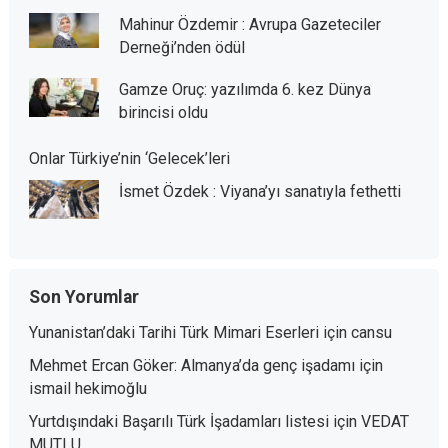
Mahinur Özdemir : Avrupa Gazeteciler
Derneği’nden ödül
Gamze Oruç: yazılımda 6. kez Dünya
birincisi oldu
Onlar Türkiye’nin ‘Gelecek’leri
İsmet Özdek : Viyana’yı sanatıyla fethetti
Son Yorumlar
Yunanistan’daki Tarihi Türk Mimari Eserleri
için
cansu
Mehmet Ercan Göker: Almanya’da genç işadamı
için
ismail hekimoğlu
Yurtdışındaki Başarılı Türk İşadamları listesi
için
VEDAT
MUTLU