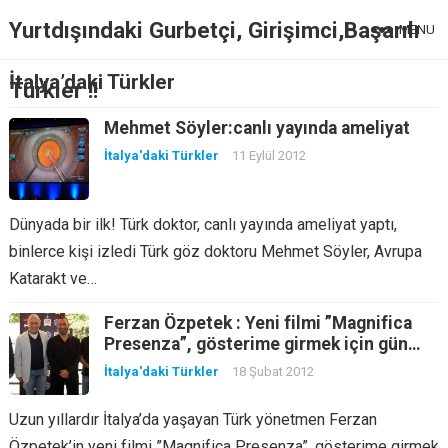
Yurtdışındaki Gurbetçi, Girişimci,Başarılı
MENU
İtalya’daki Türkler
Türkler !!
Mehmet Söyler:canlı yayında ameliyat
İtalya'daki Türkler
11 Eylül 2012
Dünyada bir ilk! Türk doktor, canlı yayında ameliyat yaptı,
binlerce kişi izledi Türk göz doktoru Mehmet Söyler, Avrupa
Katarakt ve…
Ferzan Özpetek : Yeni filmi ”Magnifica
Presenza”, gösterime girmek için gün
sayıyor
İtalya'daki Türkler
18 Şubat 2012
Uzun yıllardır İtalya’da yaşayan Türk yönetmen Ferzan
Özpetek’in yeni filmi ”Magnifica Presenza”, gösterime girmek