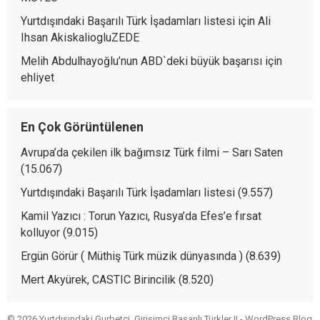
Yurtdışındaki Başarılı Türk İşadamları listesi
için
Ali
Ihsan AkiskaliogluZEDE
Melih Abdulhayoğlu’nun ABD`deki büyük başarısı
için
ehliyet
En Çok Görüntülenen
Avrupa’da çekilen ilk bağımsız Türk filmi – Sarı Saten
(15.067)
Yurtdışındaki Başarılı Türk İşadamları listesi
(9.557)
Kamil Yazıcı : Torun Yazıcı, Rusya’da Efes’e fırsat
kolluyor
(9.015)
Ergün Görür ( Müthiş Türk müzik dünyasında )
(8.639)
Mert Akyürek, CASTIC Birincilik
(8.520)
© 2026 Yurtdışındaki Gurbetçi, Girişimci,Başarılı Türkler !! -
WordPress Blog