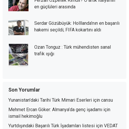
Ferzan Özpetek Kimdir? O artık İtalya’nın
en güçlüleri arasında
Serdar Gözübüyük: Holllanda’nın en başarılı
hakemi seçildi; FIFA kokartını aldı
Ozan Tonguz : Türk mühendisten sanal
trafik ışığı
Son Yorumlar
Yunanistan’daki Tarihi Türk Mimari Eserleri
için
cansu
Mehmet Ercan Göker: Almanya’da genç işadamı
için
ismail hekimoğlu
Yurtdışındaki Başarılı Türk İşadamları listesi
için
VEDAT