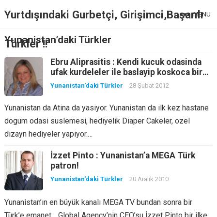
Yurtdışındaki Gurbetçi, Girişimci,Başarılı
MENU
Yunanistan’daki Türkler
Türkler !!
Ebru Aliprasitis : Kendi kucuk odasinda
ufak kurdeleler ile baslayip koskoca bir
sirket yaratti.
Yunanistan'daki Türkler
28 Şubat 2012
Yunanistan da Atina da yasiyor. Yunanistan da ilk kez hastane
dogum odasi suslemesi, hediyelik Diaper Cakeler, ozel
dizayn hediyeler yapiyor.…
İzzet Pinto : Yunanistan’a MEGA Türk
patron!
Yunanistan'daki Türkler
20 Aralık 2010
Yunanistan’ın en büyük kanalı MEGA TV bundan sonra bir
Türk’e emanet… Global Agency’nin CEO’su İzzet Pinto bir ilke