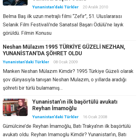
Yunanistan'daki Türkler
20 Aralık 2010
Belma Baş ilk uzun metrajlı filmi “Zefir”, 51. Uluslararası
Selanik Film Festivali’nde Sanatsal Başarı Ödülü’ne layık
görüldü. Filmin Konusu
Neshan Mülazım 1995 TÜRKİYE GÜZELİ NEZHAN,
YUNANİSTAN’DA ŞÖHRET OLDU
Yunanistan'daki Türkler
08 Ocak 2009
Manken Neshan Mülazım Kimdir? 1995 Türkiye Güzeli olarak
şov dünyasıyla tanışan Neshan Mulazım, o yıllarda aradığı
şöhreti bir türlü bulamamış…
Yunanistan’ın ilk başörtülü avukatı
Reyhan İmamoğlu
Yunanistan'daki Türkler
16 Ocak 2008
Gümülcine’de Reyhan İmamoğlu, Batı Trakya’nın ilk başörtülü
avukatı oldu. Reyhan Imamoglu Kimdir? Yunanistan’ın, Batı