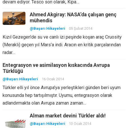
devam ediyor. Tesco son olarak, Kipa…
Ahmed Akgiray: NASA’da çalışan genç
mühendis
@Başarı Hikayeleri
05 Şubat 2014
Kızıl Gezegen’de su ve canlı izi peşinde koşan araç Cruosity
(Meraklı) geçen yıl Mars’a indi. Aracın en kritik parçalarından
radar…
Entegrasyon ve asimilasyon kıskacında Avrupa
Türklüğü
@Başarı Hikayeleri
16 Ocak 2014
Türkler elli yıl önce Avrupa’ya yerleştikleri günden beri uyum
konusunda hep tartışılmıştır. Uyumu, entegrasyon olarak
adlandırmakta olan Avrupa zaman zaman…
Alman market devini Türkler aldı!
@Başarı Hikayeleri
13 Ocak 2014