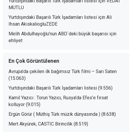
Yurtdışındaki Başarılı Türk İşadamları listesi
için
VEDAT
MUTLU
Yurtdışındaki Başarılı Türk İşadamları listesi
için
Ali
Ihsan AkiskaliogluZEDE
Melih Abdulhayoğlu’nun ABD`deki büyük başarısı
için
ehliyet
En Çok Görüntülenen
Avrupa’da çekilen ilk bağımsız Türk filmi – Sarı Saten
(15.063)
Yurtdışındaki Başarılı Türk İşadamları listesi
(9.556)
Kamil Yazıcı : Torun Yazıcı, Rusya’da Efes’e fırsat
kolluyor
(9.015)
Ergün Görür ( Müthiş Türk müzik dünyasında )
(8.638)
Mert Akyürek, CASTIC Birincilik
(8.519)