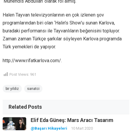
‘Mühendis Abdullah’ olarak rol almış.
Halen Tayvan televizyonlarının en çok izlenen şov
programlarından biri olan ‘Halin’s Show’u sunan Karlova,
buradaki performansı ile Tayvanlıların beğenisini topluyor.
Zaman zaman Türkçe şarkılar söyleyen Karlova programda
Türk yemekleri de yapıyor.
http://www.rifatkarlova.com/.
Post Views:
961
bir yildiz
sanatci
Related Posts
Elif Eda Güneş: Mars Aracı Tasarım
@Başarı Hikayeleri
10 Mart 2020