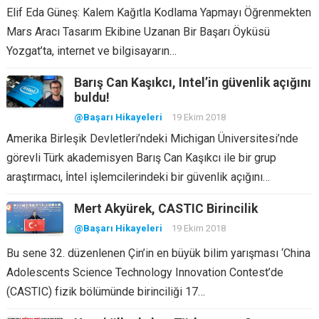
Elif Eda Güneş: Kalem Kağıtla Kodlama Yapmayı Öğrenmekten
Mars Aracı Tasarım Ekibine Uzanan Bir Başarı Öyküsü
Yozgat’ta, internet ve bilgisayarın…
Barış Can Kaşıkcı, Intel’in güvenlik açığını
buldu!
@Başarı Hikayeleri
19 Ekim 2018
Amerika Birleşik Devletleri’ndeki Michigan Üniversitesi’nde
görevli Türk akademisyen Barış Can Kaşıkcı ile bir grup
araştırmacı, İntel işlemcilerindeki bir güvenlik açığını…
Mert Akyürek, CASTIC Birincilik
@Başarı Hikayeleri
19 Ekim 2018
Bu sene 32. düzenlenen Çin’in en büyük bilim yarışması ‘China
Adolescents Science Technology Innovation Contest’de
(CASTIC) fizik bölümünde birinciliği 17…