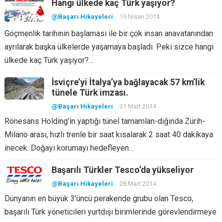
Hangi ülkede kaç Türk yaşıyor?
@Başarı Hikayeleri
19 Nisan 2014
Göçmenlik tarihinin başlaması ile bir çok insan anavatanından
ayrılarak başka ülkelerde yaşamaya başladı. Peki sizce hangi
ülkede kaç Türk yaşıyor?…
İsviçre’yi İtalya’ya bağlayacak 57 km’lik
tünele Türk imzası.
@Başarı Hikayeleri
31 Mart 2014
Rönesans Holding’in yaptığı tünel tamamlan-dığında Zürih-
Milano arası, hızlı trenle bir saat kısalarak 2 saat 40 dakikaya
inecek. Doğayı korumayı hedefleyen…
Başarılı Türkler Tesco’da yükseliyor
@Başarı Hikayeleri
28 Mart 2014
Dünyanın en büyük 3’üncü perakende grubu olan Tesco,
başarılı Türk yöneticileri yurtdışı birimlerinde görevlendirmeye