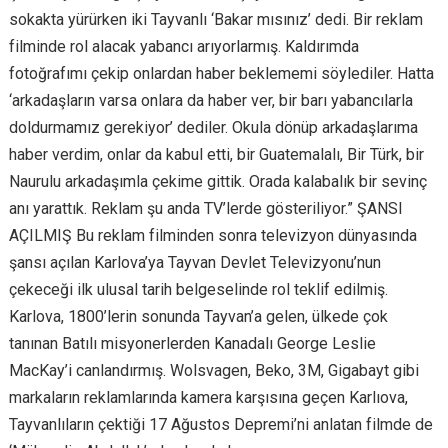
sokakta yürürken iki Tayvanlı ‘Bakar mısınız’ dedi. Bir reklam
filminde rol alacak yabancı arıyorlarmış. Kaldırımda
fotoğrafımı çekip onlardan haber beklememi söylediler. Hatta
‘arkadaşların varsa onlara da haber ver, bir barı yabancılarla
doldurmamız gerekiyor’ dediler. Okula dönüp arkadaşlarıma
haber verdim, onlar da kabul etti, bir Guatemalalı, Bir Türk, bir
Naurulu arkadaşımla çekime gittik. Orada kalabalık bir sevinç
anı yarattık. Reklam şu anda TV’lerde gösteriliyor.” ŞANSI
AÇILMIŞ Bu reklam filminden sonra televizyon dünyasında
şansı açılan Karlova’ya Tayvan Devlet Televizyonu’nun
çekeceği ilk ulusal tarih belgeselinde rol teklif edilmiş.
Karlova, 1800’lerin sonunda Tayvan’a gelen, ülkede çok
tanınan Batılı misyonerlerden Kanadalı George Leslie
MacKay’i canlandırmış. Wolsvagen, Beko, 3M, Gigabayt gibi
markaların reklamlarında kamera karşısına geçen Karlıova,
Tayvanlıların çektiği 17 Ağustos Depremi’ni anlatan filmde de