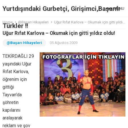
Yurtdışındaki Gurbetçi, Girişimci,Başarılı
MENU
Home
@Başarı Hikayeleri
Uğur Rıfat Karlova – Okumak için gitti yıldız oldu!
Türkler !!
Uğur Rıfat Karlova – Okumak için gitti yıldız oldu!
@Başarı Hikayeleri
05 Ağustos 2009
TEKİRDAĞLI 29
yaşındaki Uğur
Rıfat Karlova,
öğrenim için
gittiği
Tayvan’da
şöhretin
kapılarını
aralayarak
reklam ve şov