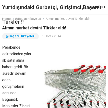
Yurtdışındaki Gurbetçi, Girişimci,Başarılı
MENU
Home
@Başarı Hikayeleri
Alman market devini Türkler aldı!
Türkler !!
Alman market devini Türkler aldı!
@Başarı Hikayeleri
13 Ocak 2014
Perakende
sektöründen yılın
ilk satın alma
haberi geldi. Bir
süredir devam
eden
görüşmelerin
sonunda
Beğendik
Marketler Zinciri,