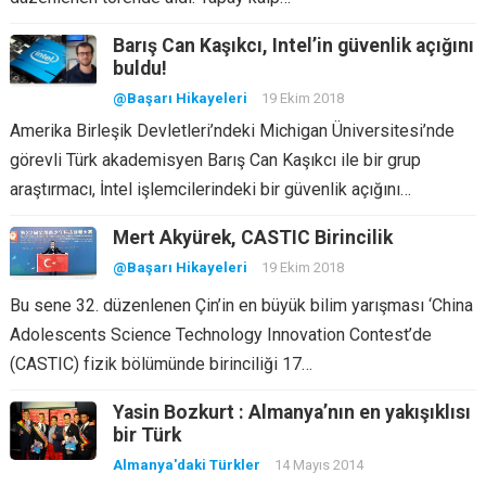
Barış Can Kaşıkcı, Intel’in güvenlik açığını
buldu!
@Başarı Hikayeleri
19 Ekim 2018
Amerika Birleşik Devletleri’ndeki Michigan Üniversitesi’nde
görevli Türk akademisyen Barış Can Kaşıkcı ile bir grup
araştırmacı, İntel işlemcilerindeki bir güvenlik açığını…
Mert Akyürek, CASTIC Birincilik
@Başarı Hikayeleri
19 Ekim 2018
Bu sene 32. düzenlenen Çin’in en büyük bilim yarışması ‘China
Adolescents Science Technology Innovation Contest’de
(CASTIC) fizik bölümünde birinciliği 17…
Yasin Bozkurt : Almanya’nın en yakışıklısı
bir Türk
Almanya'daki Türkler
14 Mayıs 2014