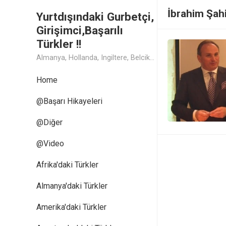
İbrahim Şah
Yurtdışındaki Gurbetçi,
Girişimci,Başarılı
Türkler !!
Almanya, Hollanda, Ingiltere, Belcika, Fransa, Amerika, Cin, Rusya, Isvec, Isvicre, Yunanistan, Kanada, Avusturya Başarılı Muthis Türk lerin Hikaye ve Öykuleri, Turk Isadamlari, Turk Girisimciler, Avrupali Turkler
Home
@Başarı Hikayeleri
@Diğer
@Video
Afrika'daki Türkler
Almanya'daki Türkler
Amerika'daki Türkler