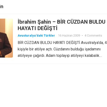
in
İbrahim Şahin – BİR CÜZDAN BULDU
HAYATI DEĞİŞTİ
Avusturalya'daki Türkler
16 Haziran 2009
•
4 Comments
BİR CÜZDAN BULDU HAYATI DEĞİŞTİ Avustralya’da, 4
kişiyle bir atölye açtı. Cüzdanını bulduğu işadamını
atölyeye çağırdı. Adam toplayıp atölyeyi kalabalık…