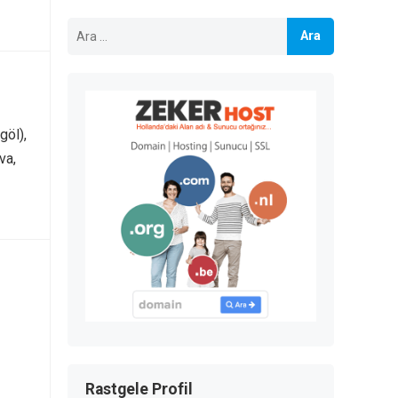
Arama:
göl),
va,
Rastgele Profil