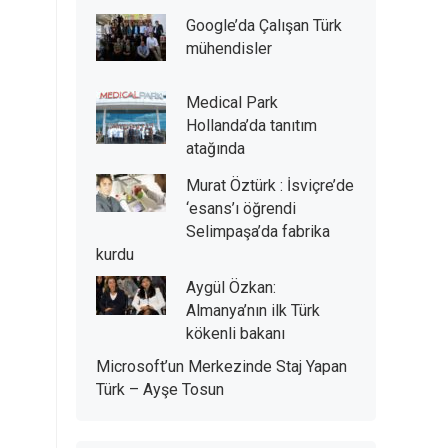
Google’da Çalışan Türk
mühendisler
Medical Park
Hollanda’da tanıtım
atağında
Murat Öztürk : İsviçre’de
‘esans’ı öğrendi
Selimpaşa’da fabrika
kurdu
Aygül Özkan:
Almanya’nın ilk Türk
kökenli bakanı
Microsoft’un Merkezinde Staj Yapan
Türk – Ayşe Tosun