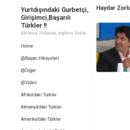
Haydar Zorlu
Yurtdışındaki Gurbetçi,
Girişimci,Başarılı
Türkler !!
Almanya, Hollanda, Ingiltere, Belcika, Fransa, Amerika, Cin, Rusya, Isvec, Isvicre, Yunanistan, Kanada, Avusturya Başarılı Muthis Türk lerin Hikaye ve Öykuleri, Turk Isadamlari, Turk Girisimciler, Avrupali Turkler
Home
@Başarı Hikayeleri
@Diğer
@Video
Afrika'daki Türkler
Almanya'daki Türkler
Amerika'daki Türkler