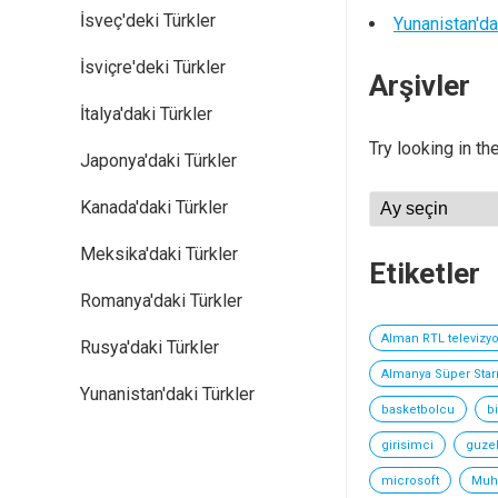
İsveç'deki Türkler
Yunanistan'da
İsviçre'deki Türkler
Arşivler
İtalya'daki Türkler
Try looking in th
Japonya'daki Türkler
Arşivler
Kanada'daki Türkler
Meksika'daki Türkler
Etiketler
Romanya'daki Türkler
Alman RTL televizy
Rusya'daki Türkler
Almanya Süper Starı
Yunanistan'daki Türkler
basketbolcu
b
girisimci
guzel
microsoft
Muht