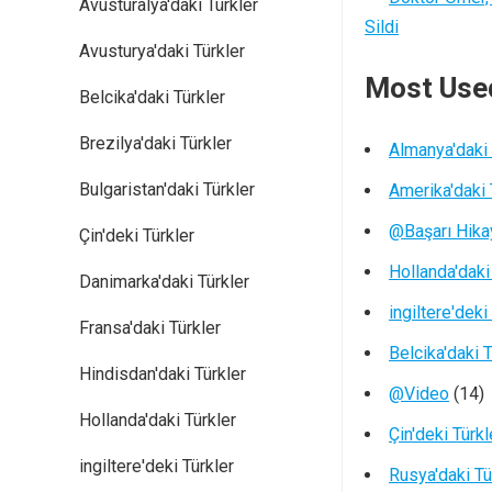
Avusturalya'daki Türkler
Sildi
Avusturya'daki Türkler
Most Use
Belcika'daki Türkler
Brezilya'daki Türkler
Almanya'daki 
Bulgaristan'daki Türkler
Amerika'daki 
@Başarı Hika
Çin'deki Türkler
Hollanda'daki
Danimarka'daki Türkler
ingiltere'deki
Fransa'daki Türkler
Belcika'daki T
Hindisdan'daki Türkler
@Video
(14)
Hollanda'daki Türkler
Çin'deki Türkl
ingiltere'deki Türkler
Rusya'daki Tü