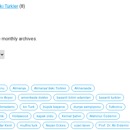
ki Türkler
(8)
e monthly archives.
onu
Almanya
Almanya'daki Türkler
Almanyada
nı Arıyor
amerikada doktor
basarili bilim adamlari
basarili turkler
ilimadami
bir Turk
büyük başarısı
dunya sampiyonu
futbolcu
lik
Hollywood
kapak oldu
Kemal Şahin
Mahinur Özdemir
ar Kent
muthis turk
Nazan Eckes
ozan taner
Prof. Dr. Ali Erdemir