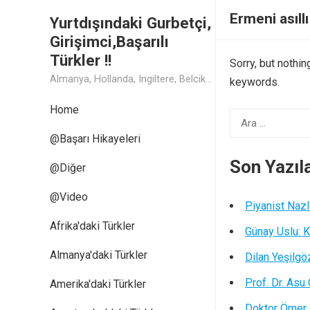
Ermeni asıll
Yurtdışındaki Gurbetçi,
Girişimci,Başarılı
Türkler !!
Sorry, but nothi
Almanya, Hollanda, Ingiltere, Belcika, Fransa, Amerika, Cin, Rusya, Isvec, Isvicre, Yunanistan, Kanada, Avusturya Başarılı Muthis Türk lerin Hikaye ve Öykuleri, Turk Isadamlari, Turk Girisimciler, Avrupali Turkler
keywords.
Home
Arama:
@Başarı Hikayeleri
Son Yazıl
@Diğer
@Video
Piyanist Nazl
Afrika'daki Türkler
Günay Uslu: K
Almanya'daki Türkler
Dilan Yeşilgö
Prof. Dr. Asu
Amerika'daki Türkler
Doktor Ömer,