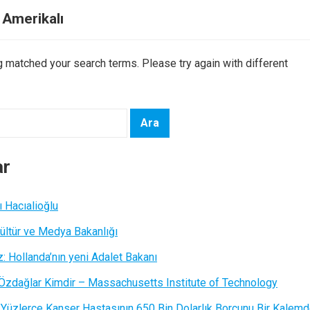
ı Amerikalı
ng matched your search terms. Please try again with different
ar
ı Hacıalioğlu
ültür ve Medya Bakanlığı
z: Hollanda’nın yeni Adalet Bakanı
 Özdağlar Kimdir – Massachusetts Institute of Technology
 Yüzlerce Kanser Hastasının 650 Bin Dolarlık Borcunu Bir Kalem