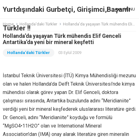
Yurtdışındaki Gurbetçi, Girişimci,Başarılı
MENU
Home
Hollanda'daki Türkler
Hollanda’da yaşayan Türk mühendis Elif Genceli Antartika’da yeni bir mineral keşfetti
Türkler !!
Hollanda’da yaşayan Türk mühendis Elif Genceli
Antartika’da yeni bir mineral keşfetti
Hollanda'daki Türkler
03 Eylül 2009
İstanbul Teknik Üniversitesi (İTÜ) Kimya Mühendisliği mezunu
olan ve halen Hollanda’da Delft Teknik Üniversitesi’nde kimya
mühendisi olarak görev yapan Dr. Elif Genceli, doktora
çalışması sırasında, Antartika buzulunda adını “Meridianiite”
verdiği yeni bir mineral keşfederek uluslararası literatüre girdi.
Dr. Genceli, adını “Meridianiite” koyduğu ve formülü
“MgSO4•11H2O” olan ve International Mineral
Association’dan (IMA) onay alarak literatüre giren mineralin