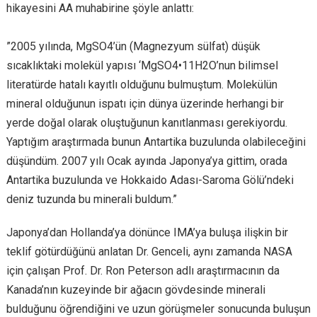
hikayesini AA muhabirine şöyle anlattı:
”2005 yılında, MgSO4’ün (Magnezyum sülfat) düşük
sıcaklıktaki molekül yapısı ‘MgSO4•11H2O’nun bilimsel
literatürde hatalı kayıtlı olduğunu bulmuştum. Molekülün
mineral olduğunun ispatı için dünya üzerinde herhangi bir
yerde doğal olarak oluştuğunun kanıtlanması gerekiyordu.
Yaptığım araştırmada bunun Antartika buzulunda olabileceğini
düşündüm. 2007 yılı Ocak ayında Japonya’ya gittim, orada
Antartika buzulunda ve Hokkaido Adası-Saroma Gölü’ndeki
deniz tuzunda bu minerali buldum.”
Japonya’dan Hollanda’ya dönünce IMA’ya buluşa ilişkin bir
teklif götürdüğünü anlatan Dr. Genceli, aynı zamanda NASA
için çalışan Prof. Dr. Ron Peterson adlı araştırmacının da
Kanada’nın kuzeyinde bir ağacın gövdesinde minerali
bulduğunu öğrendiğini ve uzun görüşmeler sonucunda buluşun