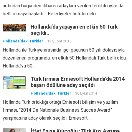
ardından bugünden itibaren adaylara verilen tercihli oylar da
belli olmaya başladı. Belediyeler listelerdeki…
Hollanda’da yaşayan en etkin 50 Türk
seçildi..
Hollanda'daki Türkler
13 Şubat 2015
Hollanda ile Türkiye arasında işçi göçünün 50 yılı dolayısıyla
düzenlenen programda, en etkili 50 Hollandalı Türk belli oldu.
Hollanda’ya 50…
Türk firması Erniesoft Hollanda’da 2014
başarı ödülüne aday seçildi
Hollanda'daki Türkler
30 Eylül 2014
Hollanda Türk ortaklığı ortağı Erniesoft bilişim ve yazılım
firması, “2014 De Nationale Business Succes Award”
yarışmasına aday olarak seçildi. Erniesoft…
İffet Enise Kılıçoğlu :Türk Kızı Avrupa