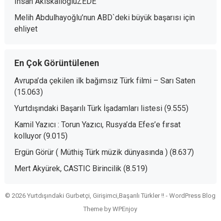
Ihsan AkiskaliogluZEDE
Melih Abdulhayoğlu’nun ABD`deki büyük başarısı
için
ehliyet
En Çok Görüntülenen
Avrupa’da çekilen ilk bağımsız Türk filmi – Sarı Saten
(15.063)
Yurtdışındaki Başarılı Türk İşadamları listesi
(9.555)
Kamil Yazıcı : Torun Yazıcı, Rusya’da Efes’e fırsat
kolluyor
(9.015)
Ergün Görür ( Müthiş Türk müzik dünyasında )
(8.637)
Mert Akyürek, CASTIC Birincilik
(8.519)
© 2026 Yurtdışındaki Gurbetçi, Girişimci,Başarılı Türkler !! -
WordPress Blog
Theme
by
WPEnjoy