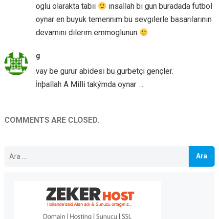
oglu olarakta tabıı
ınsallah bı gun buradada futbol
oynar en buyuk temennım bu sevgılerle basarılarının
devamını dılerım emmoglunun
g
vay be gurur abidesi bu gurbetçi gençler.
İnþallah A Milli takýmda oynar …
COMMENTS ARE CLOSED.
Arama: