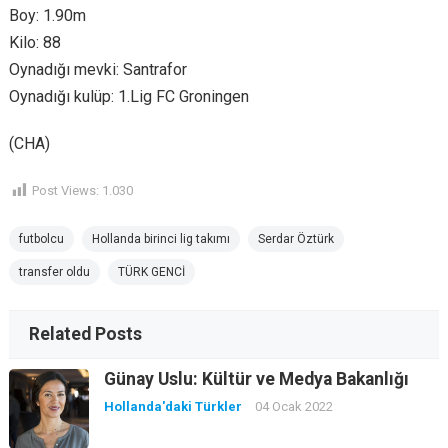
Boy: 1.90m
Kilo: 88
Oynadığı mevki: Santrafor
Oynadığı kulüp: 1.Lig FC Groningen
(CHA)
Post Views:
1.030
futbolcu
Hollanda birinci lig takımı
Serdar Öztürk
transfer oldu
TÜRK GENCİ
Related Posts
Günay Uslu: Kültür ve Medya Bakanlığı
Hollanda'daki Türkler
04 Ocak 2022