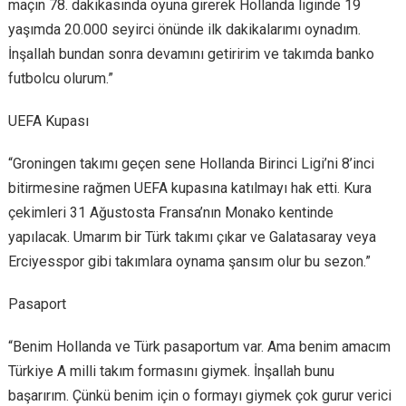
maçın 78. dakikasında oyuna girerek Hollanda liginde 19
yaşımda 20.000 seyirci önünde ilk dakikalarımı oynadım.
İnşallah bundan sonra devamını getiririm ve takımda banko
futbolcu olurum.”
UEFA Kupası
“Groningen takımı geçen sene Hollanda Birinci Ligi’ni 8’inci
bitirmesine rağmen UEFA kupasına katılmayı hak etti. Kura
çekimleri 31 Ağustosta Fransa’nın Monako kentinde
yapılacak. Umarım bir Türk takımı çıkar ve Galatasaray veya
Erciyesspor gibi takımlara oynama şansım olur bu sezon.”
Pasaport
“Benim Hollanda ve Türk pasaportum var. Ama benim amacım
Türkiye A milli takım formasını giymek. İnşallah bunu
başarırım. Çünkü benim için o formayı giymek çok gurur verici