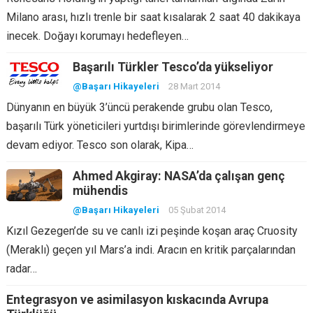
Milano arası, hızlı trenle bir saat kısalarak 2 saat 40 dakikaya
inecek. Doğayı korumayı hedefleyen…
Başarılı Türkler Tesco’da yükseliyor
@Başarı Hikayeleri
28 Mart 2014
Dünyanın en büyük 3’üncü perakende grubu olan Tesco,
başarılı Türk yöneticileri yurtdışı birimlerinde görevlendirmeye
devam ediyor. Tesco son olarak, Kipa…
Ahmed Akgiray: NASA’da çalışan genç
mühendis
@Başarı Hikayeleri
05 Şubat 2014
Kızıl Gezegen’de su ve canlı izi peşinde koşan araç Cruosity
(Meraklı) geçen yıl Mars’a indi. Aracın en kritik parçalarından
radar…
Entegrasyon ve asimilasyon kıskacında Avrupa