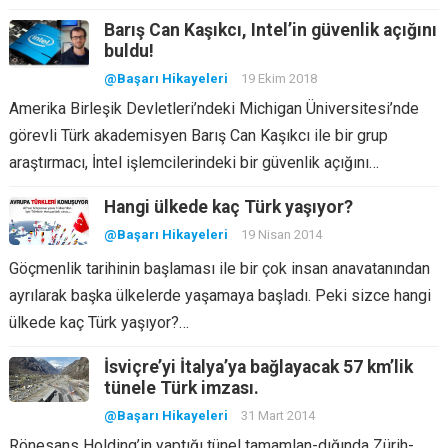
Barış Can Kaşıkcı, Intel’in güvenlik açığını
buldu!
@Başarı Hikayeleri
19 Ekim 2018
Amerika Birleşik Devletleri’ndeki Michigan Üniversitesi’nde
görevli Türk akademisyen Barış Can Kaşıkcı ile bir grup
araştırmacı, İntel işlemcilerindeki bir güvenlik açığını…
Hangi ülkede kaç Türk yaşıyor?
@Başarı Hikayeleri
19 Nisan 2014
Göçmenlik tarihinin başlaması ile bir çok insan anavatanından
ayrılarak başka ülkelerde yaşamaya başladı. Peki sizce hangi
ülkede kaç Türk yaşıyor?…
İsviçre’yi İtalya’ya bağlayacak 57 km’lik
tünele Türk imzası.
@Başarı Hikayeleri
31 Mart 2014
Rönesans Holding’in yaptığı tünel tamamlan-dığında Zürih-