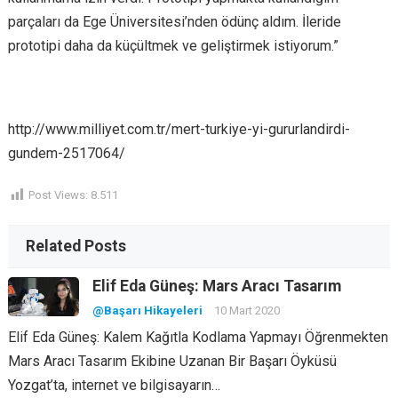
parçaları da Ege Üniversitesi’nden ödünç aldım. İleride
prototipi daha da küçültmek ve geliştirmek istiyorum.”
http://www.milliyet.com.tr/mert-turkiye-yi-gururlandirdi-
gundem-2517064/
Post Views:
8.511
Related Posts
Elif Eda Güneş: Mars Aracı Tasarım
@Başarı Hikayeleri
10 Mart 2020
Elif Eda Güneş: Kalem Kağıtla Kodlama Yapmayı Öğrenmekten
Mars Aracı Tasarım Ekibine Uzanan Bir Başarı Öyküsü
Yozgat’ta, internet ve bilgisayarın…