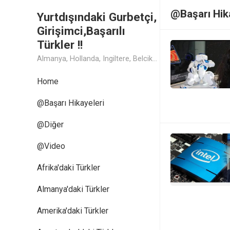
@Başarı Hik
Yurtdışındaki Gurbetçi,
Girişimci,Başarılı
Türkler !!
Almanya, Hollanda, Ingiltere, Belcika, Fransa, Amerika, Cin, Rusya, Isvec, Isvicre, Yunanistan, Kanada, Avusturya Başarılı Muthis Türk lerin Hikaye ve Öykuleri, Turk Isadamlari, Turk Girisimciler, Avrupali Turkler
Home
@Başarı Hikayeleri
@Diğer
@Video
Afrika'daki Türkler
Almanya'daki Türkler
Amerika'daki Türkler