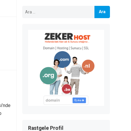
Arama:
si’nde
p
Rastgele Profil