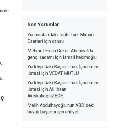
ürih-
Son Yorumlar
Yunanistan’daki Tarihi Türk Mimari
Eserleri
için
cansu
Mehmet Ercan Göker: Almanya’da
genç işadamı
için
ismail hekimoğlu
,
Yurtdışındaki Başarılı Türk İşadamları
listesi
için
VEDAT MUTLU
pa…
Yurtdışındaki Başarılı Türk İşadamları
listesi
için
Ali Ihsan
AkiskaliogluZEDE
nç
Melih Abdulhayoğlu’nun ABD`deki
büyük başarısı
için
ehliyet