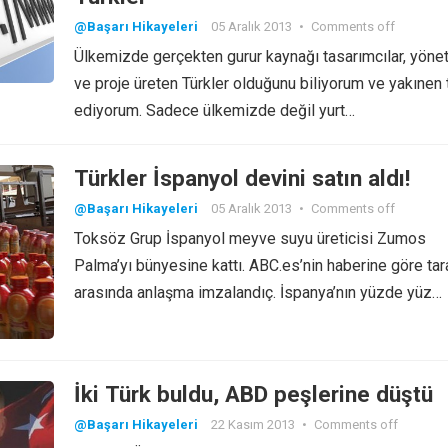
@Başarı Hikayeleri
05 Aralık 2013
•
Comments off
Ülkemizde gerçekten gurur kaynağı tasarımcılar, yönet
ve proje üreten Türkler olduğunu biliyorum ve yakınen 
ediyorum. Sadece ülkemizde değil yurt…
Türkler İspanyol devini satın aldı!
@Başarı Hikayeleri
05 Aralık 2013
•
Comments off
Toksöz Grup İspanyol meyve suyu üreticisi Zumos
Palma’yı bünyesine kattı. ABC.es’nin haberine göre tara
arasında anlaşma imzalandıç. İspanya’nın yüzde yüz…
İki Türk buldu, ABD peşlerine düştü
@Başarı Hikayeleri
22 Kasım 2013
•
Comments off