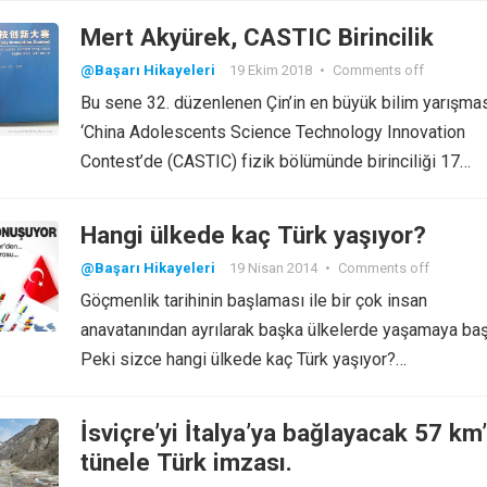
Mert Akyürek, CASTIC Birincilik
@Başarı Hikayeleri
19 Ekim 2018
•
Comments off
Bu sene 32. düzenlenen Çin’in en büyük bilim yarışma
‘China Adolescents Science Technology Innovation
Contest’de (CASTIC) fizik bölümünde birinciliği 17…
Hangi ülkede kaç Türk yaşıyor?
@Başarı Hikayeleri
19 Nisan 2014
•
Comments off
Göçmenlik tarihinin başlaması ile bir çok insan
anavatanından ayrılarak başka ülkelerde yaşamaya baş
Peki sizce hangi ülkede kaç Türk yaşıyor?…
İsviçre’yi İtalya’ya bağlayacak 57 km’
tünele Türk imzası.