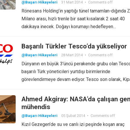
@Başarı Hikayeleri
31 Mart 2014
•
Comments off
Rönesans Holding’in yaptığı tünel tamamlan-dığında Z
Milano arası, hızlı trenle bir saat kısalarak 2 saat 40
dakikaya inecek. Doğayı korumayı hedefleyen…
Başarılı Türkler Tesco’da yükseliyor
@Başarı Hikayeleri
28 Mart 2014
•
Comments off
Dünyanın en büyük 3’üncü perakende grubu olan Tesco
başarılı Türk yöneticileri yurtdışı birimlerinde
görevlendirmeye devam ediyor. Tesco son olarak, Ki
Ahmed Akgiray: NASA’da çalışan ge
mühendis
@Başarı Hikayeleri
05 Şubat 2014
•
Comments off
Kızıl Gezegen’de su ve canlı izi peşinde koşan araç