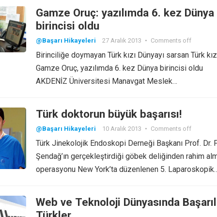
Gamze Oruç: yazılımda 6. kez Dünya
birincisi oldu
@Başarı Hikayeleri
27 Aralık 2013
•
Comments off
Birinciliğe doymayan Türk kızı Dünyayı sarsan Türk kız
Gamze Oruç, yazılımda 6. kez Dünya birincisi oldu
AKDENİZ Üniversitesi Manavgat Meslek…
Türk doktorun büyük başarısı!
@Başarı Hikayeleri
10 Aralık 2013
•
Comments off
Türk Jinekolojik Endoskopi Derneği Başkanı Prof. Dr. F
Şendağ’ın gerçekleştirdiği göbek deliğinden rahim al
operasyonu New York’ta düzenlenen 5. Laparoskopik
Web ve Teknoloji Dünyasında Başarıl
Türkler