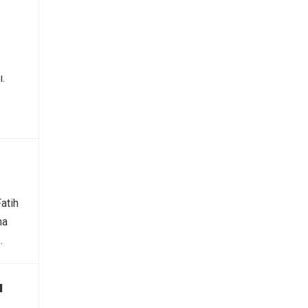
ı.
atih
ma
…
ı