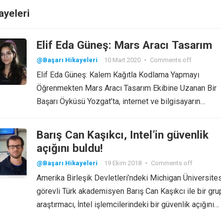
ayeleri
Elif Eda Güneş: Mars Aracı Tasarım
@Başarı Hikayeleri
10 Mart 2020
•
Comments off
Elif Eda Güneş: Kalem Kağıtla Kodlama Yapmayı
Öğrenmekten Mars Aracı Tasarım Ekibine Uzanan Bir
Başarı Öyküsü Yozgat’ta, internet ve bilgisayarın…
Barış Can Kaşıkcı, Intel’in güvenlik
açığını buldu!
@Başarı Hikayeleri
19 Ekim 2018
•
Comments off
Amerika Birleşik Devletleri’ndeki Michigan Üniversite
görevli Türk akademisyen Barış Can Kaşıkcı ile bir gru
araştırmacı, İntel işlemcilerindeki bir güvenlik açığını…