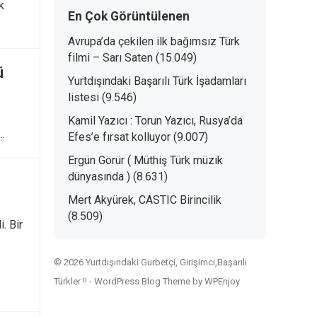
k
En Çok Görüntülenen
Avrupa’da çekilen ilk bağımsız Türk
filmi – Sarı Saten
(15.049)
ü
Yurtdışındaki Başarılı Türk İşadamları
listesi
(9.546)
Kamil Yazıcı : Torun Yazıcı, Rusya’da
…
Efes’e fırsat kolluyor
(9.007)
Ergün Görür ( Müthiş Türk müzik
dünyasında )
(8.631)
Mert Akyürek, CASTIC Birincilik
(8.509)
. Bir
© 2026 Yurtdışındaki Gurbetçi, Girişimci,Başarılı
Türkler !! -
WordPress Blog Theme
by
WPEnjoy