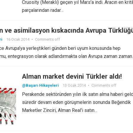
Cruosity (Meraklı) geçen yıl Mars’a indi. Aracın en kriti
parçalarından radar…
n ve asimilasyon kıskacında Avrupa Türklüğ
ri
16 Ocak 2014
•
Comments off
 önce Avrupa’ya yerleştikleri günden beri uyum konusunda hep
Uyumu, entegrasyon olarak adlandırmakta olan Avrupa zaman zaman
Alman market devini Türkler aldı!
@Başarı Hikayeleri
13 Ocak 2014
•
Comments off
Perakende sektöründen yılın ilk satın alma haberi geldi
süredir devam eden görüşmelerin sonunda Beğendik
Marketler Zinciri, Alman Real’i satın…