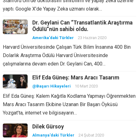
Stanford Üni’de doktorasını sinirbilimi ve yapay zeka üzerine
yaptı. Google X’de Yapay Zeka uzmanı olarak…
Dr. Geylani Can “Transatlantik Araştırma
Ödülü”nün sahibi oldu.
Amerika'daki Türkler
23 Haziran 2020
Harvard Üniversitesinde Çalışan Türk Bilim İnsanına 400 Bin
Dolarlık Araştırma Ödülü Harvard Üniversitesinde
çalışmalarına devam eden Dr. Geylani Can, 400…
Elif Eda Güneş: Mars Aracı Tasarım
@Başarı Hikayeleri
10 Mart 2020
Elif Eda Güneş: Kalem Kağıtla Kodlama Yapmayı Öğrenmekten
Mars Aracı Tasarım Ekibine Uzanan Bir Başarı Öyküsü
Yozgat’ta, internet ve bilgisayarın…
Dilek Gürsoy
Almanya'daki Türkler
24 Şubat 2020