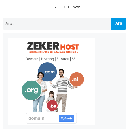
Yazı
1
2
…
30
Next
sayfalandırması
Arama: