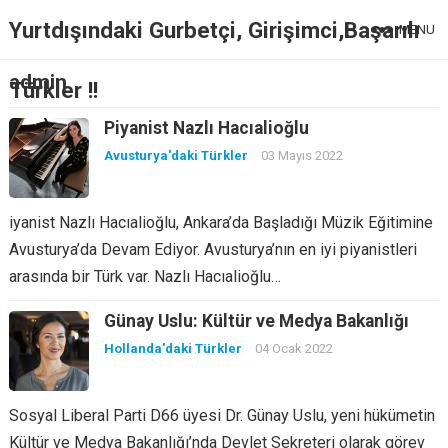
Yurtdışındaki Gurbetçi, Girişimci,Başarılı
MENU
admin
Türkler !!
Piyanist Nazlı Hacıalioğlu
Avusturya'daki Türkler
03 Mayıs 2022
iyanist Nazlı Hacıalioğlu, Ankara’da Başladığı Müzik Eğitimine
Avusturya’da Devam Ediyor. Avusturya’nın en iyi piyanistleri
arasında bir Türk var. Nazlı Hacıalioğlu…
Günay Uslu: Kültür ve Medya Bakanlığı
Hollanda'daki Türkler
04 Ocak 2022
Sosyal Liberal Parti D66 üyesi Dr. Günay Uslu, yeni hükümetin
Kültür ve Medya Bakanlığı’nda Devlet Sekreteri olarak görev