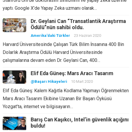
Stanford Üni’de doktorasını sinirbilimi ve yapay zeka üzerine
yaptı. Google X’de Yapay Zeka uzmanı olarak…
Dr. Geylani Can “Transatlantik Araştırma
Ödülü”nün sahibi oldu.
Amerika'daki Türkler
23 Haziran 2020
Harvard Üniversitesinde Çalışan Türk Bilim İnsanına 400 Bin
Dolarlık Araştırma Ödülü Harvard Üniversitesinde
çalışmalarına devam eden Dr. Geylani Can, 400…
Elif Eda Güneş: Mars Aracı Tasarım
@Başarı Hikayeleri
10 Mart 2020
Elif Eda Güneş: Kalem Kağıtla Kodlama Yapmayı Öğrenmekten
Mars Aracı Tasarım Ekibine Uzanan Bir Başarı Öyküsü
Yozgat’ta, internet ve bilgisayarın…
Barış Can Kaşıkcı, Intel’in güvenlik açığını
buldu!