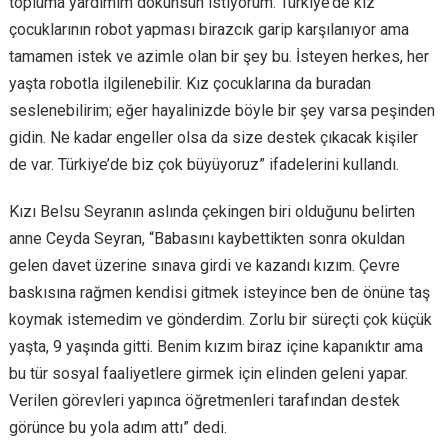
topluma yardımım dokunsun istiyorum. Türkiye’de kız
çocuklarının robot yapması birazcık garip karşılanıyor ama
tamamen istek ve azimle olan bir şey bu. İsteyen herkes, her
yaşta robotla ilgilenebilir. Kız çocuklarına da buradan
seslenebilirim; eğer hayalinizde böyle bir şey varsa peşinden
gidin. Ne kadar engeller olsa da size destek çıkacak kişiler
de var. Türkiye’de biz çok büyüyoruz” ifadelerini kullandı.
Kızı Belsu Seyranın aslında çekingen biri olduğunu belirten
anne Ceyda Seyran, “Babasını kaybettikten sonra okuldan
gelen davet üzerine sınava girdi ve kazandı kızım. Çevre
baskısına rağmen kendisi gitmek isteyince ben de önüne taş
koymak istemedim ve gönderdim. Zorlu bir süreçti çok küçük
yaşta, 9 yaşında gitti. Benim kızım biraz içine kapanıktır ama
bu tür sosyal faaliyetlere girmek için elinden geleni yapar.
Verilen görevleri yapınca öğretmenleri tarafından destek
görünce bu yola adım attı” dedi.