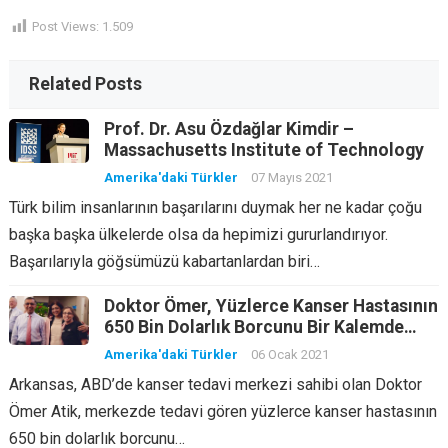
Post Views:
1.509
Related Posts
Prof. Dr. Asu Özdağlar Kimdir –
Massachusetts Institute of Technology
Amerika'daki Türkler
07 Mayıs 2021
Türk bilim insanlarının başarılarını duymak her ne kadar çoğu
başka başka ülkelerde olsa da hepimizi gururlandırıyor.
Başarılarıyla göğsümüzü kabartanlardan biri…
Doktor Ömer, Yüzlerce Kanser Hastasının
650 Bin Dolarlık Borcunu Bir Kalemde
Sildi
Amerika'daki Türkler
06 Ocak 2021
Arkansas, ABD’de kanser tedavi merkezi sahibi olan Doktor
Ömer Atik, merkezde tedavi gören yüzlerce kanser hastasının
650 bin dolarlık borcunu…