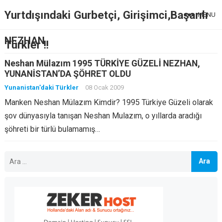
Yurtdışındaki Gurbetçi, Girişimci,Başarılı
MENU
NEZHAN
Türkler !!
Neshan Mülazım 1995 TÜRKİYE GÜZELİ NEZHAN,
YUNANİSTAN’DA ŞÖHRET OLDU
Yunanistan'daki Türkler
08 Ocak 2009
Manken Neshan Mülazım Kimdir? 1995 Türkiye Güzeli olarak
şov dünyasıyla tanışan Neshan Mulazım, o yıllarda aradığı
şöhreti bir türlü bulamamış…
Arama: