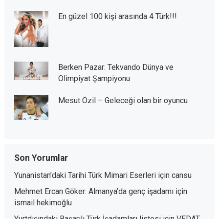
En güzel 100 kişi arasında 4 Türk!!!
Berken Pazar: Tekvando Dünya ve
Olimpiyat Şampiyonu
Mesut Özil – Geleceği olan bir oyuncu
Son Yorumlar
Yunanistan’daki Tarihi Türk Mimari Eserleri
için
cansu
Mehmet Ercan Göker: Almanya’da genç işadamı
için
ismail hekimoğlu
Yurtdışındaki Başarılı Türk İşadamları listesi
için
VEDAT