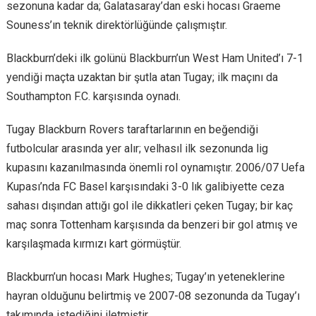
sezonuna kadar da; Galatasaray’dan eski hocası Graeme
Souness’ın teknik direktörlüğünde çalışmıştır.
Blackburn’deki ilk golünü Blackburn’un West Ham United’ı 7-1
yendiği maçta uzaktan bir şutla atan Tugay; ilk maçını da
Southampton F.C. karşısında oynadı.
Tugay Blackburn Rovers taraftarlarının en beğendiği
futbolcular arasında yer alır; velhasıl ilk sezonunda lig
kupasını kazanılmasında önemli rol oynamıştır. 2006/07 Uefa
Kupası’nda FC Basel karşısındaki 3-0 lık galibiyette ceza
sahası dışından attığı gol ile dikkatleri çeken Tugay; bir kaç
maç sonra Tottenham karşısında da benzeri bir gol atmış ve
karşılaşmada kırmızı kart görmüştür.
Blackburn’un hocası Mark Hughes; Tugay’ın yeteneklerine
hayran olduğunu belirtmiş ve 2007-08 sezonunda da Tugay’ı
takımında istediğini iletmiştir.