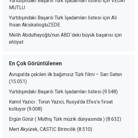
Yurtdışındaki Başarılı Türk İşadamları listesi
için
VEDAT
MUTLU
Yurtdışındaki Başarılı Türk İşadamları listesi
için
Ali
Ihsan AkiskaliogluZEDE
Melih Abdulhayoğlu’nun ABD`deki büyük başarısı
için
ehliyet
En Çok Görüntülenen
Avrupa’da çekilen ilk bağımsız Türk filmi – Sarı Saten
(15.051)
Yurtdışındaki Başarılı Türk İşadamları listesi
(9.548)
Kamil Yazıcı : Torun Yazıcı, Rusya’da Efes’e fırsat
kolluyor
(9.008)
Ergün Görür ( Müthiş Türk müzik dünyasında )
(8.632)
Mert Akyürek, CASTIC Birincilik
(8.510)