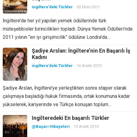
ingiltere'deki Türkler
03 Ekim 2011
İngiltere’de her yıl yapılan yemek ödüllerinde türk
müteşebbisler birincilikleri topladı. Dünya Yemek Ödülleri’nde
2011 yılının “en iyi girişimcilik” ödülüne Londra’da…
Şadiye Arslan: İngiltere’nin En Başarılı İş
Kadını
ingiltere'deki Türkler
16 Aralık 2010
Şadiye Arslan, İngiltere’ye yerleştikten sonra stajyer olarak
çalışmaya başladığı hukuk firmasında, ortak konumuna kadar
yükselerek, kariyerinde ve Türkçe konuşan toplum…
Ingilteredeki En başarılı Türkler
@Başarı Hikayeleri
15 Aralık 2010