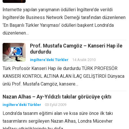
İnternette yapılan yarışmanın ödülleri İngiltere’de verildi
İngiltere’de Business Network Derneği tarafından düzenlenen
‘En Başarılı Türkler Yarışması’ ödülleri başkent Londra’da
düzenlenen…
Prof. Mustafa Camgöz – Kanseri Hap ile
durdurdu
ingiltere'deki Türkler
14 Aralık 2010
Türk Profosör Kanseri Hap ile durdurdu TÜRK PROFESÖR
KANSERİ KONTROL ALTINA ALAN İLAÇ GELİŞTİRDİ Dünyaca
ünlü Prof. Mustafa Camgöz, kansere…
Nazan Alhas – Ay-Yıldızlı takılar görücüye çıktı
ingiltere'deki Türkler
03 Eylül 2009
Londra’da tasarım eğitimi alan ve kısa süre önce ilk takı
tasarımlarını sergileyen Nazan Alhas, Londra Mücevher
Haftası etkinliklerinde bu defa…