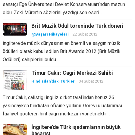
sanatçı Ege Üniversitesi Devlet Konservatuarı’ndan mezun
oldu. Zeki Müren’in sözlerini yazdığı son eseri…
Brit Müzik Ödül töreninde Türk döneri
@Başarı Hikayeleri
22 Şubat 2012
İngiltere’de müzik dünyasının en önemli ve saygın müzik
ödülleri olarak kabul edilen Brit Awards 2012 (Brit Müzik
Ödülleri) sahiplerini buldu.…
Timur Cakir: Cagri Merkezi Sahibi
Hindisdan'daki Türkler
04 Şubat 2012
Timur Cakir, calistigi ingiliz sirket tarafindan henuz 26
yasindayken hindistan ofisine yollanir. Gorevi uluslararasi
faaliyet gosteren hint cagri merkezini yonetmektir.…
İngiltere’de Türk işadamlarının büyük
başarısı