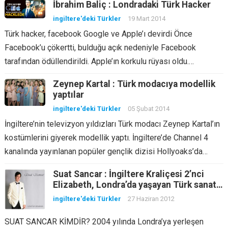
İbrahim Baliç : Londradaki Türk Hacker
ingiltere'deki Türkler
19 Mart 2014
Türk hacker, facebook Google ve Apple’ı devirdi Önce
Facebook’u çökertti, bulduğu açık nedeniyle Facebook
tarafından ödüllendirildi. Apple’ın korkulu rüyası oldu.…
Zeynep Kartal : Türk modacıya modellik
yaptılar
ingiltere'deki Türkler
05 Şubat 2014
İngiltere’nin televizyon yıldızları Türk modacı Zeynep Kartal’ın
kostümlerini giyerek modellik yaptı. İngiltere’de Channel 4
kanalında yayınlanan popüler gençlik dizisi Hollyoaks’da…
Suat Sancar : İngiltere Kraliçesi 2’nci
Elizabeth, Londra’da yaşayan Türk sanat
müziği sanatçısına mektubu yolladı
ingiltere'deki Türkler
27 Haziran 2012
SUAT SANCAR KİMDİR? 2004 yılında Londra’ya yerleşen