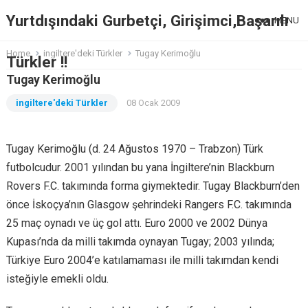
Yurtdışındaki Gurbetçi, Girişimci,Başarılı
MENU
Home
ingiltere'deki Türkler
Tugay Kerimoğlu
Türkler !!
Tugay Kerimoğlu
ingiltere'deki Türkler
08 Ocak 2009
Tugay Kerimoğlu (d. 24 Ağustos 1970 – Trabzon) Türk
futbolcudur. 2001 yılından bu yana İngiltere’nin Blackburn
Rovers F.C. takımında forma giymektedir. Tugay Blackburn’den
önce İskoçya’nın Glasgow şehrindeki Rangers F.C. takımında
25 maç oynadı ve üç gol attı. Euro 2000 ve 2002 Dünya
Kupası’nda da milli takımda oynayan Tugay; 2003 yılında;
Türkiye Euro 2004’e katılamaması ile milli takımdan kendi
isteğiyle emekli oldu.