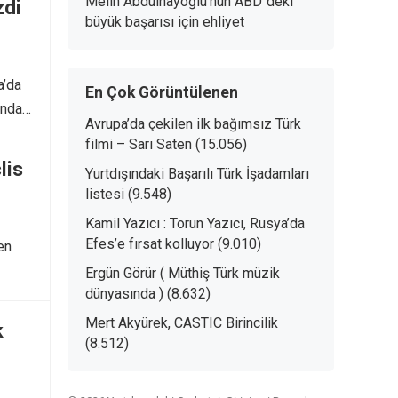
Melih Abdulhayoğlu’nun ABD`deki
zdi
büyük başarısı
için
ehliyet
a’da
En Çok Görüntülenen
ında
Avrupa’da çekilen ilk bağımsız Türk
filmi – Sarı Saten
(15.056)
lis
Yurtdışındaki Başarılı Türk İşadamları
listesi
(9.548)
Kamil Yazıcı : Torun Yazıcı, Rusya’da
Efes’e fırsat kolluyor
(9.010)
en
Ergün Görür ( Müthiş Türk müzik
dünyasında )
(8.632)
Mert Akyürek, CASTIC Birincilik
k
(8.512)