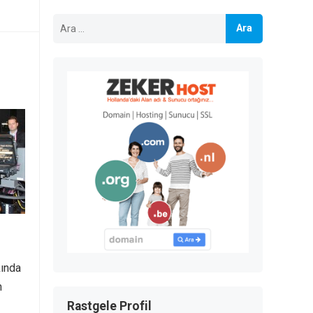
Arama:
kında
n
Rastgele Profil