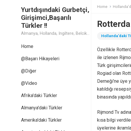
Home
Hollanda'd
Yurtdışındaki Gurbetçi,
Girişimci,Başarılı
Rotterda
Türkler !!
Almanya, Hollanda, Ingiltere, Belcika, Fransa, Amerika, Cin, Rusya, Isvec, Isvicre, Yunanistan, Kanada, Avusturya Başarılı Muthis Türk lerin Hikaye ve Öykuleri, Turk Isadamlari, Turk Girisimciler, Avrupali Turkler
Hollanda'daki T
Home
Özellikle Rotter
ile izlenen Rijm
@Başarı Hikayeleri
Türk girişimcileri
@Diğer
Rogiad olan Rot
Derneği’ne üye y
@Video
katıldığı resep
Afrika'daki Türkler
binasında yapıldı
Almanya'daki Türkler
Rijmond Tv adına
Amerika'daki Türkler
kısa bilgi verdil
üyelerine ikramla