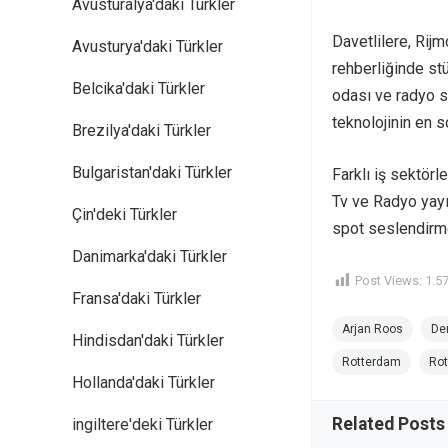
Avusturalya'daki Türkler
Davetlilere, Rij
Avusturya'daki Türkler
rehberliğinde stü
Belcika'daki Türkler
odası ve radyo se
teknolojinin en son
Brezilya'daki Türkler
Bulgaristan'daki Türkler
Farklı iş sektörl
Tv ve Radyo yayın
Çin'deki Türkler
spot seslendirmele
Danimarka'daki Türkler
Post Views:
1.5
Fransa'daki Türkler
Arjan Roos
De
Hindisdan'daki Türkler
Rotterdam
Rot
Hollanda'daki Türkler
Related Posts
ingiltere'deki Türkler