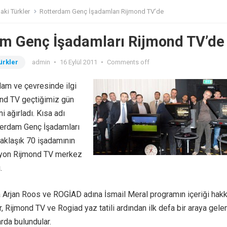
aki Türkler
Rotterdam Genç İşadamları Rijmond TV’de
m Genç İşadamları Rijmond TV’de
ürkler
admin
•
16 Eylül 2011
•
Comments off
dam ve çevresinde ilgi
ond TV geçtiğimiz gün
ni ağırladı. Kısa adı
terdam Genç İşadamları
aklaşık 70 işadamının
siyon Rijmond TV merkez
.
 Arjan Roos ve ROGİAD adına İsmail Meral programın içeriği hak
er, Rijmond TV ve Rogiad yaz tatili ardından ilk defa bir araya gele
rda bulundular.