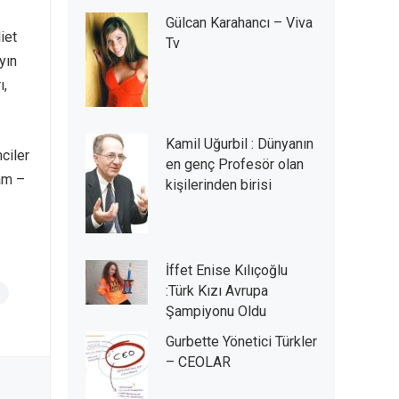
Gülcan Karahancı – Viva
iet
Tv
yın
ı,
Kamil Uğurbil : Dünyanın
ciler
en genç Profesör olan
lam –
kişilerinden birisi
İffet Enise Kılıçoğlu
:Türk Kızı Avrupa
Şampiyonu Oldu
Gurbette Yönetici Türkler
– CEOLAR