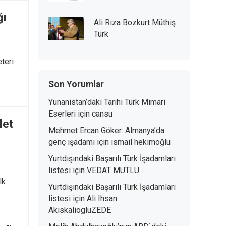
ğı
Ali Rıza Bozkurt Müthiş
Türk
teri
Son Yorumlar
Yunanistan’daki Tarihi Türk Mimari
Eserleri
için
cansu
let
Mehmet Ercan Göker: Almanya’da
genç işadamı
için
ismail hekimoğlu
Yurtdışındaki Başarılı Türk İşadamları
listesi
için
VEDAT MUTLU
lk
Yurtdışındaki Başarılı Türk İşadamları
listesi
için
Ali Ihsan
AkiskaliogluZEDE