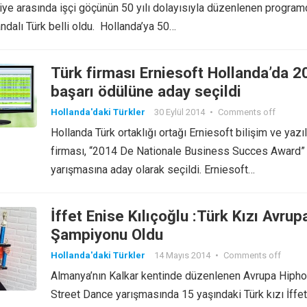
iye arasında işçi göçünün 50 yılı dolayısıyla düzenlenen program
andalı Türk belli oldu. Hollanda’ya 50…
Türk firması Erniesoft Hollanda’da 2
başarı ödülüne aday seçildi
Hollanda'daki Türkler
30 Eylül 2014
•
Comments off
Hollanda Türk ortaklığı ortağı Erniesoft bilişim ve yazı
firması, “2014 De Nationale Business Succes Award”
yarışmasına aday olarak seçildi. Erniesoft…
İffet Enise Kılıçoğlu :Türk Kızı Avrup
Şampiyonu Oldu
Hollanda'daki Türkler
14 Mayıs 2014
•
Comments off
Almanya’nın Kalkar kentinde düzenlenen Avrupa Hiph
Street Dance yarışmasında 15 yaşındaki Türk kızı İffet