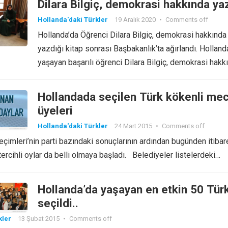
Dilara Bilgiç, demokrasi hakkında ya
Hollanda'daki Türkler
19 Aralık 2020
•
Comments off
Hollanda’da Öğrenci Dilara Bilgiç, demokrasi hakkında
yazdığı kitap sonrası Başbakanlık’ta ağırlandı. Holland
yaşayan başarılı öğrenci Dilara Bilgiç, demokrasi hakk
yazdığı…
Hollandada seçilen Türk kökenli mec
üyeleri
Hollanda'daki Türkler
24 Mart 2015
•
Comments off
eçimleri’nin parti bazındaki sonuçlarının ardından bugünden itibar
tercihli oylar da belli olmaya başladı. Belediyeler listelerdeki…
Hollanda’da yaşayan en etkin 50 Tür
seçildi..
kler
13 Şubat 2015
•
Comments off