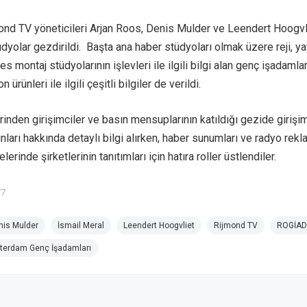
mond TV yöneticileri Arjan Roos, Denis Mulder ve Leendert Hoogvl
dyolar gezdirildi. Başta ana haber stüdyoları olmak üzere reji, ya
s montaj stüdyolarının işlevleri ile ilgili bilgi alan genç işadamlar
 ürünleri ile ilgili çeşitli bilgiler de verildi.
erinden girişimciler ve basın mensuplarının katıldığı gezide girişim
ları hakkında detaylı bilgi alırken, haber sunumları ve radyo rek
rinde şirketlerinin tanıtımları için hatıra roller üstlendiler.
77
nis Mulder
İsmail Meral
Leendert Hoogvliet
Rijmond TV
ROGİAD
terdam Genç İşadamları