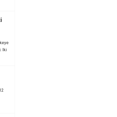
i
lkeye
 Iki
12