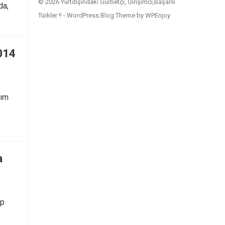
© 2026 Yurtdışındaki Gurbetçi, Girişimci,Başarılı
da,
Türkler !! -
WordPress Blog Theme
by
WPEnjoy
014
lım
a
op