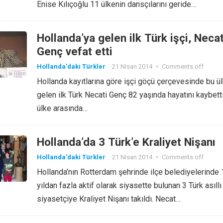
Enise Kılıçoğlu 11 ülkenin dansçılarını geride…
Hollanda’ya gelen ilk Türk işçi, Necat
Genç vefat etti
Hollanda'daki Türkler
21 Nisan 2014
•
Comments off
Hollanda kayıtlarına göre işçi göçü çerçevesinde bu ü
gelen ilk Türk Necati Genç 82 yaşında hayatını kaybetti.
ülke arasında…
Hollanda’da 3 Türk’e Kraliyet Nişanı
Hollanda'daki Türkler
21 Nisan 2014
•
Comments off
Hollanda’nın Rotterdam şehrinde ilçe belediyelerinde 
yıldan fazla aktif olarak siyasette bulunan 3 Türk asıllı
siyasetçiye Kraliyet Nişanı takıldı. Necat…