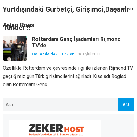
Yurtdışındaki Gurbetçi, Girişimci,Başarılı
MENU
Arjan Roos
Türkler !!
Rotterdam Genç İşadamları Rijmond
TV’de
Hollanda'daki Türkler
16 Eylül 2011
Özellikle Rotterdam ve çevresinde ilgi ile izlenen Rijmond TV
geçtiğimiz gün Türk girişimcilerini ağırladı. Kısa adı Rogiad
olan Rotterdam Genç…
Arama: