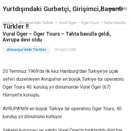
Yurtdışındaki Gurbetçi, Girişimci,Başarılı
MENU
Home
Almanya'daki Türkler
Vural Öger – Öger Tours – Tahta bavulla geldi, Avrupa devi oldu
Türkler !!
Vural Öger – Öger Tours – Tahta bavulla geldi,
Avrupa devi oldu
Almanya'daki Türkler
03 Eylül 2009
20 Temmuz 1969’da ilk kez Hamburg’dan Türkiye’ye uçak
seferi düzenleyen Avrupa’nın en büyük Türkiye tur operatörü
Öger Tours 40. kuruluş yıl dönümünde Vural Öger (67)
Hürriyet’e konuştu.
AVRUPA’NIN en büyük Türkiye tur operatörü Öger Tours, 40
kuruluş yıl dönümünü kutluyor.
Şirketin kurucusu ve sahibi Vural Öger’in biriktirdiği dört bin