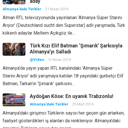
aday
Almanya'daki Türkler
21 Nisan 2014
Alman RTL televizyonunda yayınlanan ‘Almanya Süper Starını
Arıyor’ (Deutschland sucht den Superstar) adlı yarışmada, Türk
kökenli adaylar Meltem Açıkgöz ile…
Türk Kızı Elif Batman ‘Şımarık’ Şarkısıyla
Almanya’yı Salladı
@Video
12 Nisan 2014
Almanya’da yayın yapan RTL kanalındaki ‘Almanya Süper
Starını Arıyor’ adlı yarışmaya katılan 18 yaşındaki gurbetçi Elif
Batman, Tarkan’ın ‘Şımarık’ şarkısını…
Aydoğan Köse: En uyanık Trabzonlu!
Almanya'daki Türkler
29 Mart 2014
Almanya’daki girişimci Türklerin sayısı her geçen gün artarken,
faaliyet gösterdikleri iş alanları da renkleniyor. Almanya’daki