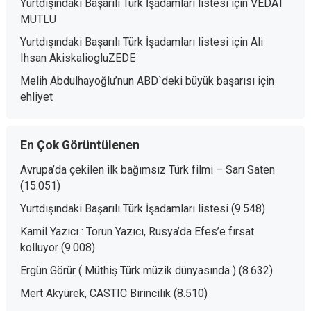
Yurtdışındaki Başarılı Türk İşadamları listesi
için
VEDAT
MUTLU
Yurtdışındaki Başarılı Türk İşadamları listesi
için
Ali
Ihsan AkiskaliogluZEDE
Melih Abdulhayoğlu’nun ABD`deki büyük başarısı
için
ehliyet
En Çok Görüntülenen
Avrupa’da çekilen ilk bağımsız Türk filmi – Sarı Saten
(15.051)
Yurtdışındaki Başarılı Türk İşadamları listesi
(9.548)
Kamil Yazıcı : Torun Yazıcı, Rusya’da Efes’e fırsat
kolluyor
(9.008)
Ergün Görür ( Müthiş Türk müzik dünyasında )
(8.632)
Mert Akyürek, CASTIC Birincilik
(8.510)