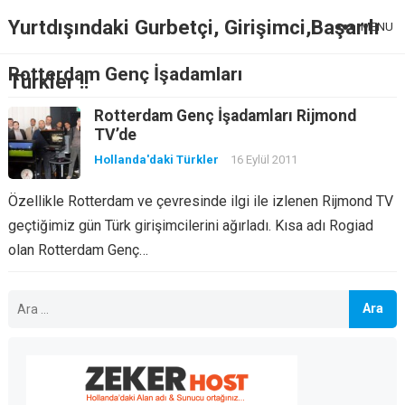
Yurtdışındaki Gurbetçi, Girişimci,Başarılı
MENU
Rotterdam Genç İşadamları
Türkler !!
Rotterdam Genç İşadamları Rijmond
TV’de
Hollanda'daki Türkler
16 Eylül 2011
Özellikle Rotterdam ve çevresinde ilgi ile izlenen Rijmond TV
geçtiğimiz gün Türk girişimcilerini ağırladı. Kısa adı Rogiad
olan Rotterdam Genç…
Arama: