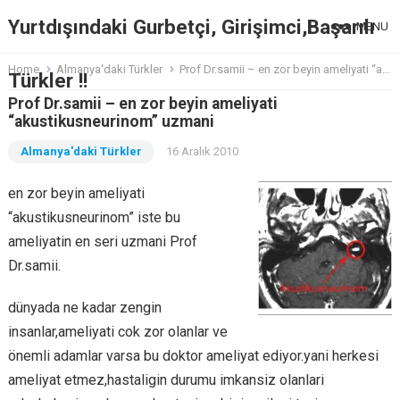
Yurtdışındaki Gurbetçi, Girişimci,Başarılı
MENU
Home
Almanya'daki Türkler
Prof Dr.samii – en zor beyin ameliyati “akustikusneurinom” uzmani
Türkler !!
Prof Dr.samii – en zor beyin ameliyati
“akustikusneurinom” uzmani
Almanya'daki Türkler
16 Aralık 2010
en zor beyin ameliyati
“akustikusneurinom” iste bu
ameliyatin en seri uzmani Prof
Dr.samii.
dünyada ne kadar zengin
insanlar,ameliyati cok zor olanlar ve
önemli adamlar varsa bu doktor ameliyat ediyor.yani herkesi
ameliyat etmez,hastaligin durumu imkansiz olanlari