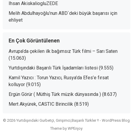
Ihsan AkiskaliogluZEDE
Melih Abdulhayoğlu’nun ABD`deki büyük başarısı
için
ehliyet
En Çok Görüntülenen
Avrupa’da çekilen ilk bağımsız Türk filmi – Sarı Saten
(15.063)
Yurtdışındaki Başarılı Türk İşadamları listesi
(9.555)
Kamil Yazıcı : Torun Yazıcı, Rusya’da Efes’e fırsat
kolluyor
(9.015)
Ergün Görür ( Müthiş Türk müzik dünyasında )
(8.637)
Mert Akyürek, CASTIC Birincilik
(8.519)
© 2026 Yurtdışındaki Gurbetçi, Girişimci,Başarılı Türkler !! -
WordPress Blog
Theme
by
WPEnjoy