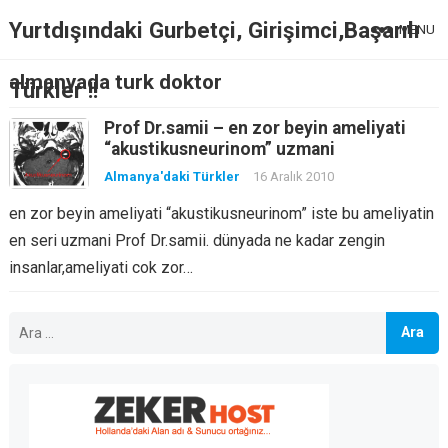
Yurtdışındaki Gurbetçi, Girişimci,Başarılı
MENU
almanyada turk doktor
Türkler !!
Prof Dr.samii – en zor beyin ameliyati
“akustikusneurinom” uzmani
Almanya'daki Türkler
16 Aralık 2010
en zor beyin ameliyati “akustikusneurinom” iste bu ameliyatin
en seri uzmani Prof Dr.samii. dünyada ne kadar zengin
insanlar,ameliyati cok zor…
Arama: