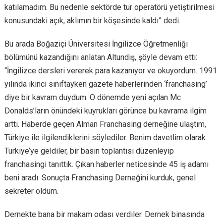
katılamadım. Bu nedenle sektörde tur operatörü yetiştirilmesi
konusundaki açık, aklımın bir köşesinde kaldı” dedi.
Bu arada Boğaziçi Üniversitesi İngilizce Öğretmenliği
bölümünü kazandığını anlatan Altundiş, şöyle devam etti:
“İngilizce dersleri vererek para kazanıyor ve okuyordum. 1991
yılında ikinci sınıftayken gazete haberlerinden ‘franchasing’
diye bir kavram duydum. O dönemde yeni açılan Mc
Donalds’ların önündeki kuyrukları görünce bu kavrama ilgim
arttı. Haberde geçen Alman Franchasing derneğine ulaştım,
Türkiye ile ilgilendiklerini söylediler. Benim davetlim olarak
Türkiye’ye geldiler, bir basın toplantısı düzenleyip
franchasingi tanıttık. Çıkan haberler neticesinde 45 iş adamı
beni aradı. Sonuçta Franchasing Derneğini kurduk, genel
sekreter oldum.
Dernekte bana bir makam odası verdiler. Dernek binasında