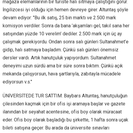
mağaza elemanlarının bir turiste halı sıtmaya çalıştığını görür.
İngilizcesi iyi olduğu için hemen devreye girer. Altuntaş şöyle
devam ediyor: "Bu ilk satış, 25 bin marktı ve 2.500 mark
komisyon verdiler. Sonra da bana ’akşamları gel, takıl sana her
satışından yüzde 10 verelim’ dediler. 2.500 mark için üç ay
çalışmak gerekiyordu. Ondan sonra salı günleri Sultanahmet’e
gidip, halı satmaya başladım. Çünkü salı günleri önemsiz
dersler vardı. Artık hanutçuluk yapıyordum. Sultanahmet
deneyimi uzun sürdü ama bir süre sonra bıktım. Çünkü açık
mekanda çalışyorsun, hava şartlarıyla, zabıtayla mücadele
ediyorsun v.s."
ÜNİVERSİTEDE TUR SATTIM: Baybars Altuntaş, hanutçuluğun
çilesinden kaçmak için bir ofis işi aramaya başlar ve gazete
ilanından bir seyahat acentesine, ofis boy olarak müracaat
eder. Ofis boy olarak başladığı bu şirkette, 1 hafta sonra uçak
bileti satışına geçer. Bu arada da üniversite sınavları