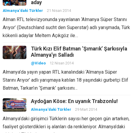
aday
Almanya'daki Türkler
21 Nisan 2014
Alman RTL televizyonunda yayınlanan ‘Almanya Süper Starını
Arıyor’ (Deutschland sucht den Superstar) adlı yarışmada, Türk
kökenli adaylar Meltem Açıkgöz ile…
Türk Kızı Elif Batman ‘Şımarık’ Şarkısıyla
Almanya’yı Salladı
@Video
12 Nisan 2014
Almanya’da yayın yapan RTL kanalındaki ‘Almanya Süper
Starını Arıyor’ adlı yarışmaya katılan 18 yaşındaki gurbetçi Elif
Batman, Tarkan’ın ‘Şımarık’ şarkısını…
Aydoğan Köse: En uyanık Trabzonlu!
Almanya'daki Türkler
29 Mart 2014
Almanya’daki girişimci Türklerin sayısı her geçen gün artarken,
faaliyet gösterdikleri iş alanları da renkleniyor. Almanya’daki