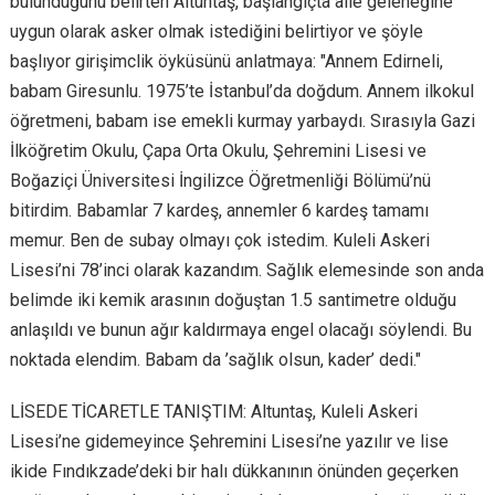
bulunduğunu belirten Altuntaş, başlangıçta aile geleneğine
uygun olarak asker olmak istediğini belirtiyor ve şöyle
başlıyor girişimclik öyküsünü anlatmaya: "Annem Edirneli,
babam Giresunlu. 1975’te İstanbul’da doğdum. Annem ilkokul
öğretmeni, babam ise emekli kurmay yarbaydı. Sırasıyla Gazi
İlköğretim Okulu, Çapa Orta Okulu, Şehremini Lisesi ve
Boğaziçi Üniversitesi İngilizce Öğretmenliği Bölümü’nü
bitirdim. Babamlar 7 kardeş, annemler 6 kardeş tamamı
memur. Ben de subay olmayı çok istedim. Kuleli Askeri
Lisesi’ni 78’inci olarak kazandım. Sağlık elemesinde son anda
belimde iki kemik arasının doğuştan 1.5 santimetre olduğu
anlaşıldı ve bunun ağır kaldırmaya engel olacağı söylendi. Bu
noktada elendim. Babam da ’sağlık olsun, kader’ dedi."
LİSEDE TİCARETLE TANIŞTIM: Altuntaş, Kuleli Askeri
Lisesi’ne gidemeyince Şehremini Lisesi’ne yazılır ve lise
ikide Fındıkzade’deki bir halı dükkanının önünden geçerken