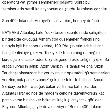
operatörü yetiştirme seminerleri’ başlattı. Sonra bu
seminerlerin sertifika altyapısını oluşturdu. Kurslarını çoğalttı.
Son 400 dolarımla Hürriyet’e ilan verdim, her şey değişti
BAYBARS Altuntaş, Laleli’deki turizm acentesinde çalışırken,
bir dergide okuduğu, Almanya’da düzenlenen franchising
fuarıyla igili bir haber üzerine, 1991’de şirketin sahibi Hans
Lang ile ilişkiye girer ve Türkiye’de franchising derneğinin
kuruluşuna öncülük eder. 6 ay da genel sekreterliğini yapar. Bu
arada Turyap’ın sahibi Azim Sarıbay ile tanışır ve ona ’Sizin
Tarlabaşı binanızdan bir yer ayırın, tur operatörlüğü seminerleri
verelim, çok para kazanırız’ şeklinde teklifte bulunur. Ancak
Sarıbay, bu teklife soğuk bakar ve ’kimse katılmaz’ der.
Altuntaş ısrar edince de ’madem kendine güveniyorsun, kaç
paran varsa bir ilan ver bakalım, kaç kişi arayacak gör’ der.
Baybars Altuntaş şöyle devam ediyor: "Benim 400 dolarım