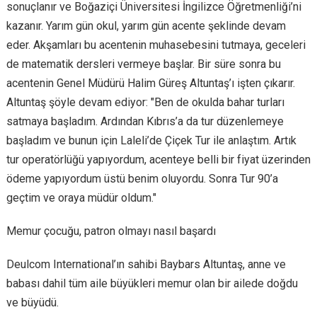
sonuçlanır ve Boğaziçi Üniversitesi İngilizce Öğretmenliği’ni
kazanır. Yarım gün okul, yarım gün acente şeklinde devam
eder. Akşamları bu acentenin muhasebesini tutmaya, geceleri
de matematik dersleri vermeye başlar. Bir süre sonra bu
acentenin Genel Müdürü Halim Güreş Altuntaş’ı işten çıkarır.
Altuntaş şöyle devam ediyor: "Ben de okulda bahar turları
satmaya başladım. Ardından Kıbrıs’a da tur düzenlemeye
başladım ve bunun için Laleli’de Çiçek Tur ile anlaştım. Artık
tur operatörlüğü yapıyordum, acenteye belli bir fiyat üzerinden
ödeme yapıyordum üstü benim oluyordu. Sonra Tur 90’a
geçtim ve oraya müdür oldum."
Memur çocuğu, patron olmayı nasıl başardı
Deulcom International’ın sahibi Baybars Altuntaş, anne ve
babası dahil tüm aile büyükleri memur olan bir ailede doğdu
ve büyüdü.