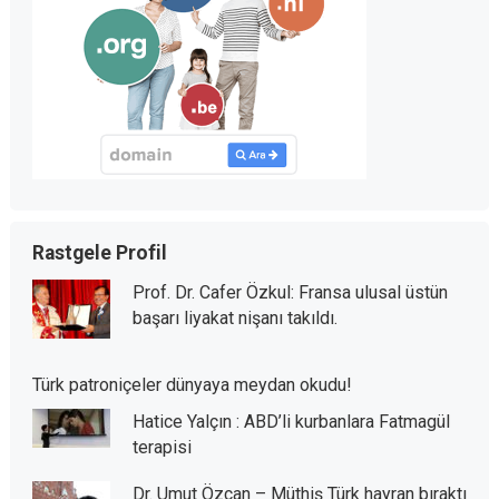
Rastgele Profil
Prof. Dr. Cafer Özkul: Fransa ulusal üstün
başarı liyakat nişanı takıldı.
Türk patroniçeler dünyaya meydan okudu!
Hatice Yalçın : ABD’li kurbanlara Fatmagül
terapisi
Dr. Umut Özcan – Müthiş Türk hayran bıraktı