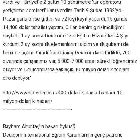
vardı ve Hürriyet’e 2 sütun 10 santimetre ’tur operatörü
yetiştirme semineri’ ilanı verdim. Tarih 9 Şubat 1992’ydi.
Pazar günü ofise gittim ve 72 kişi kayıt yaptırdı. 15 günde
14.400 dolar tahsilat yaptım. O ilan benim girişimciliğimi
başlattı, 1 ay sonra Deulcom Özel Eğitim Hizmetleri A.Ş.’yi
kurdum, 2 ay sonra ilk elemanlarımı aldım ve ilk şubemi de
İzmir’de açtım. Şimdi franchising Deulcom’larla birlikte, 700
civarında çalışanımız var, 5.000-7.000 arası sürekli öğrencimiz
oluyor ve Deulcom’larda yaklaşık 10 milyon dolarlık toplam
ciro dönüyor."
http://www.haberler.com/400-dolarlik-ilanla-basladi-10-
milyon-dolarlik-haberi/
——————————————————-
Baybars Altuntaş’ın başarı öyküsü
Deulcom International Eğitim Kurumlarının genç patronu