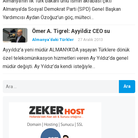
Almanya’nın ilk Türk bakanı ünlü ismin akrabası çıktı
Almanya’da Sosyal Demokrat Parti (SPD) Genel Başkan
Yardımcısı Aydan Özoğuz’un göç, mülteci…
Ömer A. Tigrel: Ayyildiz CEO su
Almanya'daki Türkler
27 Aralık 2013
Ayyıldız’a yeni müdür ALMANYA’DA yaşayan Türklere dönük
özel telekomünikasyon hizmetleri veren Ay Yıldız’da genel
müdür değişti. Ay Yıldız’da kendi isteğiyle…
Arama: