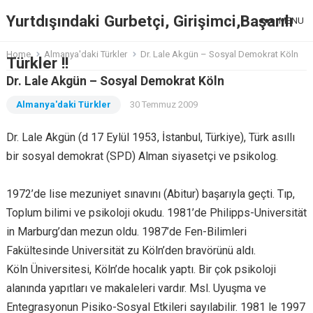
Yurtdışındaki Gurbetçi, Girişimci,Başarılı
MENU
Home
Almanya'daki Türkler
Dr. Lale Akgün – Sosyal Demokrat Köln
Türkler !!
Dr. Lale Akgün – Sosyal Demokrat Köln
Almanya'daki Türkler
30 Temmuz 2009
Dr. Lale Akgün (d 17 Eylül 1953, İstanbul, Türkiye), Türk asıllı
bir sosyal demokrat (SPD) Alman siyasetçi ve psikolog.
1972’de lise mezuniyet sınavını (Abitur) başarıyla geçti. Tıp,
Toplum bilimi ve psikoloji okudu. 1981’de Philipps-Universität
in Marburg’dan mezun oldu. 1987’de Fen-Bilimleri
Fakültesinde Universität zu Köln’den bravörünü aldı.
Köln Üniversitesi, Köln’de hocalık yaptı. Bir çok psikoloji
alanında yapıtları ve makaleleri vardır. Msl. Uyuşma ve
Entegrasyonun Pisiko-Sosyal Etkileri sayılabilir. 1981 le 1997