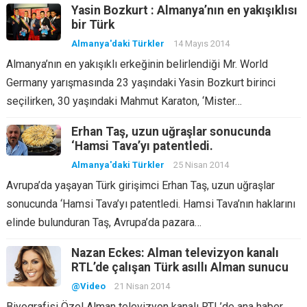
Yasin Bozkurt : Almanya’nın en yakışıklısı
bir Türk
Almanya'daki Türkler
14 Mayıs 2014
Almanya’nın en yakışıklı erkeğinin belirlendiği Mr. World
Germany yarışmasında 23 yaşındaki Yasin Bozkurt birinci
seçilirken, 30 yaşındaki Mahmut Karaton, ‘Mister…
Erhan Taş, uzun uğraşlar sonucunda
‘Hamsi Tava’yı patentledi.
Almanya'daki Türkler
25 Nisan 2014
Avrupa’da yaşayan Türk girişimci Erhan Taş, uzun uğraşlar
sonucunda ‘Hamsi Tava’yı patentledi. Hamsi Tava’nın haklarını
elinde bulunduran Taş, Avrupa’da pazara…
Nazan Eckes: Alman televizyon kanalı
RTL’de çalışan Türk asıllı Alman sunucu
@Video
21 Nisan 2014
Biyografisi Özel Alman televizyon kanalı RTL’de ana haber