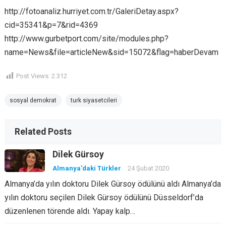
http://fotoanaliz.hurriyet.com.tr/GaleriDetay.aspx?
cid=35341&p=7&rid=4369
http://www.gurbetport.com/site/modules.php?
name=News&file=articleNew&sid=15072&flag=haberDevam
Post Views:
2.312
sosyal demokrat
turk siyasetcileri
Related Posts
Dilek Gürsoy
Almanya'daki Türkler
24 Şubat 2020
Almanya’da yılın doktoru Dilek Gürsoy ödülünü aldı Almanya’da
yılın doktoru seçilen Dilek Gürsoy ödülünü Düsseldorf’da
düzenlenen törende aldı. Yapay kalp…