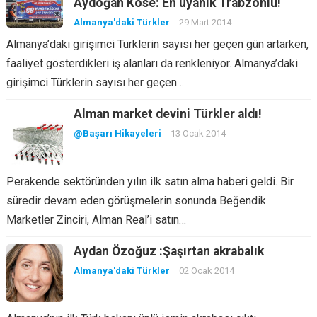
Aydoğan Köse: En uyanık Trabzonlu!
Almanya'daki Türkler
29 Mart 2014
Almanya’daki girişimci Türklerin sayısı her geçen gün artarken,
faaliyet gösterdikleri iş alanları da renkleniyor. Almanya’daki
girişimci Türklerin sayısı her geçen…
Alman market devini Türkler aldı!
@Başarı Hikayeleri
13 Ocak 2014
Perakende sektöründen yılın ilk satın alma haberi geldi. Bir
süredir devam eden görüşmelerin sonunda Beğendik
Marketler Zinciri, Alman Real’i satın…
Aydan Özoğuz :Şaşırtan akrabalık
Almanya'daki Türkler
02 Ocak 2014