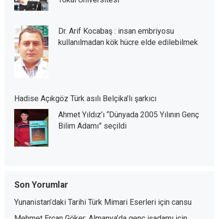
Dr. Arif Kocabaş : insan embriyosu
kullanılmadan kök hücre elde edilebilmek
Hadise Açıkgöz Türk asılı Belçika’lı şarkıcı
Ahmet Yıldız’ı “Dünyada 2005 Yılının Genç
Bilim Adamı” seçildi
Son Yorumlar
Yunanistan’daki Tarihi Türk Mimari Eserleri
için
cansu
Mehmet Ercan Göker: Almanya’da genç işadamı
için