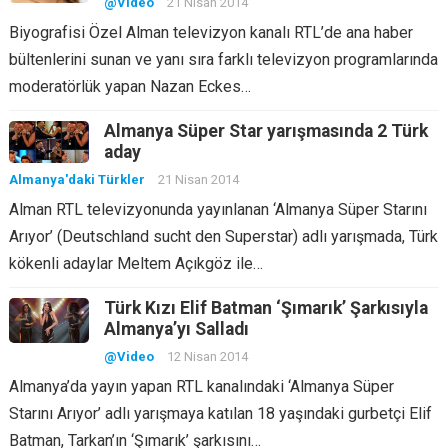
@Video
21 Nisan 2014
Biyografisi Özel Alman televizyon kanalı RTL’de ana haber
bültenlerini sunan ve yanı sıra farklı televizyon programlarında
moderatörlük yapan Nazan Eckes…
Almanya Süper Star yarışmasında 2 Türk
aday
Almanya'daki Türkler
21 Nisan 2014
Alman RTL televizyonunda yayınlanan ‘Almanya Süper Starını
Arıyor’ (Deutschland sucht den Superstar) adlı yarışmada, Türk
kökenli adaylar Meltem Açıkgöz ile…
Türk Kızı Elif Batman ‘Şımarık’ Şarkısıyla
Almanya’yı Salladı
@Video
12 Nisan 2014
Almanya’da yayın yapan RTL kanalındaki ‘Almanya Süper
Starını Arıyor’ adlı yarışmaya katılan 18 yaşındaki gurbetçi Elif
Batman, Tarkan’ın ‘Şımarık’ şarkısını…