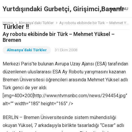
Yurtdışındaki Gurbetçi, Girişimci,Başarılı
MENU
Home
Almanya'daki Türkler
Ay robotu ekibinde bir Türk – Mehmet Yüksel – Bremen
Türkler !!
Ay robotu ekibinde bir Türk – Mehmet Yüksel –
Bremen
Almanya'daki Türkler
31 Ekim 2008
Merkezi Paris’te bulunan Avrupa Uzay Ajansı (ESA) tarafından
düzenlenen uluslararası ESA Ay Robotu yarışmasını kazanan
Bremen Üniversitesi öğrencileri arasında Mehmet Yüksel adlı
Türk genci de yer aldı.
[img=400×200]http://www.ntvmsnbc.com/news/294454.jpg”
alt=”” width=”185″ height=”165″ />
BERLİN – Bremen Üniversitesinde sistem mühendisliği
okuyan Yüksel, 7 arkadaşıyla birlikte tasarladığı “Cesar” adlı