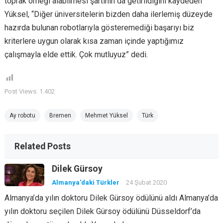
toprak örneği alabilmesi şartının da getirildiğini kaydeden
Yüksel, “Diğer üniversitelerin bizden daha ilerlemiş düzeyde
hazırda bulunan robotlarıyla gösteremediği başarıyı biz
kriterlere uygun olarak kısa zaman içinde yaptığımız
çalışmayla elde ettik. Çok mutluyuz” dedi.
Post Views:
1.402
Ay robotu
Bremen
Mehmet Yüksel
Türk
Related Posts
Dilek Gürsoy
Almanya'daki Türkler
24 Şubat 2020
Almanya’da yılın doktoru Dilek Gürsoy ödülünü aldı Almanya’da
yılın doktoru seçilen Dilek Gürsoy ödülünü Düsseldorf’da