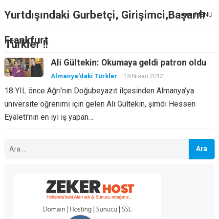
Yurtdışındaki Gurbetçi, Girişimci,Başarılı
MENU
Frankfurt
Türkler !!
Ali Gültekin: Okumaya geldi patron oldu
Almanya'daki Türkler
18 Nisan 2012
18 YIL önce Ağrı’nın Doğubeyazıt ilçesinden Almanya’ya
üniversite öğrenimi için gelen Ali Gültekin, şimdi Hessen
Eyaleti’nin en iyi iş yapan…
Arama: