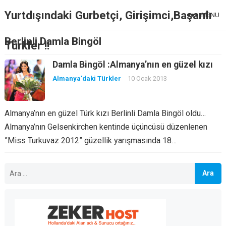
Yurtdışındaki Gurbetçi, Girişimci,Başarılı
MENU
Berlinli Damla Bingöl
Türkler !!
Damla Bingöl :Almanya’nın en güzel kızı
Almanya'daki Türkler
10 Ocak 2013
Almanya’nın en güzel Türk kızı Berlinli Damla Bingöl oldu…
Almanya’nın Gelsenkirchen kentinde üçüncüsü düzenlenen
”Miss Turkuvaz 2012” güzellik yarışmasında 18…
Arama: