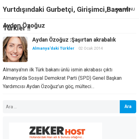
Yurtdışındaki Gurbetçi, Girişimci,Başarılı
MENU
Aydan Özoğuz
Türkler !!
Aydan Özoğuz :Şaşırtan akrabalık
Almanya'daki Türkler
02 Ocak 2014
Almanya’nın ilk Türk bakanı ünlü ismin akrabası çıktı
Almanya’da Sosyal Demokrat Parti (SPD) Genel Başkan
Yardımcısı Aydan Özoğuz’un göç, mülteci…
Arama: