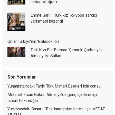
hatıra fotoğrafı
Emine Sari – Turk kiz Tokyoda sarkici
yarismasi kazandi
Onlar Türkiye’nin ‘Gelecek’leri
Türk Kızı Elif Batman ‘Şımarık’ Şarkısıyla
Almanya’yı Salladı
Son Yorumlar
Yunanistan’daki Tarihi Türk Mimari Eserleri
için
cansu
Mehmet Ercan Göker: Almanya’da genç işadamı
için
ismail hekimoğlu
Yurtdışındaki Başarılı Türk İşadamları listesi
için
VEDAT
MUTLU