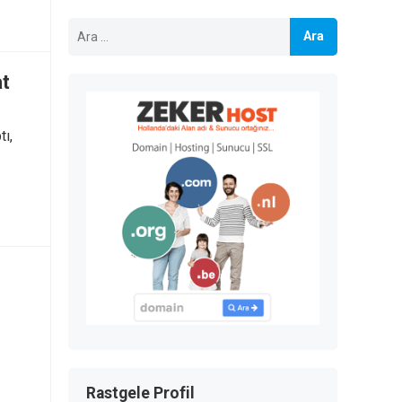
Arama:
at
tı,
Rastgele Profil