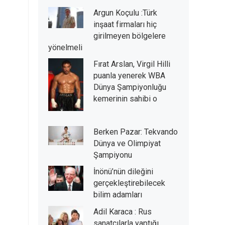
Argun Koçulu :Türk
inşaat firmaları hiç
girilmeyen bölgelere
yönelmeli
Fırat Arslan, Virgil Hilli
puanla yenerek WBA
Dünya Şampiyonluğu
kemerinin sahibi o
Berken Pazar: Tekvando
Dünya ve Olimpiyat
Şampiyonu
İnönü’nün dileğini
gerçekleştirebilecek
bilim adamları
Adil Karaca : Rus
sanatçılarla yaptığı