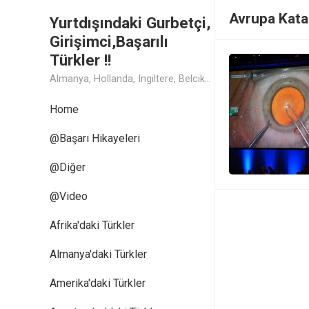
Avrupa Katar
Yurtdışındaki Gurbetçi,
Girişimci,Başarılı
Türkler !!
Almanya, Hollanda, Ingiltere, Belcika, Fransa, Amerika, Cin, Rusya, Isvec, Isvicre, Yunanistan, Kanada, Avusturya Başarılı Muthis Türk lerin Hikaye ve Öykuleri, Turk Isadamlari, Turk Girisimciler, Avrupali Turkler
Home
@Başarı Hikayeleri
@Diğer
@Video
Afrika'daki Türkler
Almanya'daki Türkler
Amerika'daki Türkler