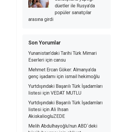
düetler ile Rusya’da
popüler sanatçılar
arasına girdi
Son Yorumlar
Yunanistan’daki Tarihi Türk Mimari
Eserleri
için
cansu
Mehmet Ercan Göker: Almanya’da
genç işadamı
için
ismail hekimoğlu
Yurtdışındaki Başarılı Türk İşadamları
listesi
için
VEDAT MUTLU
Yurtdışındaki Başarılı Türk İşadamları
listesi
için
Ali Ihsan
AkiskaliogluZEDE
Melih Abdulhayoğlu’nun ABD`deki