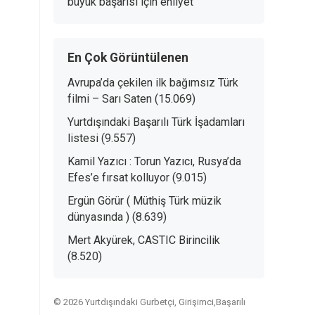
büyük başarısı
için
ehliyet
En Çok Görüntülenen
Avrupa’da çekilen ilk bağımsız Türk
filmi – Sarı Saten
(15.069)
Yurtdışındaki Başarılı Türk İşadamları
listesi
(9.557)
Kamil Yazıcı : Torun Yazıcı, Rusya’da
Efes’e fırsat kolluyor
(9.015)
Ergün Görür ( Müthiş Türk müzik
dünyasında )
(8.639)
Mert Akyürek, CASTIC Birincilik
(8.520)
© 2026 Yurtdışındaki Gurbetçi, Girişimci,Başarılı