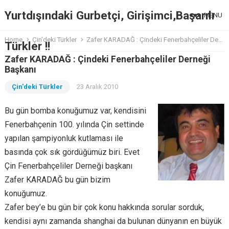
Yurtdışındaki Gurbetçi, Girişimci,Başarılı
MENU
Home
Çin'deki Türkler
Zafer KARADAĞ : Çindeki Fenerbahçeliler Derneği Başkanı
Türkler !!
Zafer KARADAĞ : Çindeki Fenerbahçeliler Derneği
Başkanı
Çin'deki Türkler
23 Aralık 2010
Bu gün bomba konuğumuz var, kendisini
Fenerbahçenin 100. yılında Çin settinde
yapılan şampiyonluk kutlaması ile
basında çok sık gördüğümüz biri. Evet
Çin Fenerbahçeliler Derneği başkanı
Zafer KARADAĞ bu gün bizim
konuğumuz.
Zafer bey’e bu gün bir çok konu hakkında sorular sorduk,
kendisi aynı zamanda shanghai da bulunan dünyanın en büyük