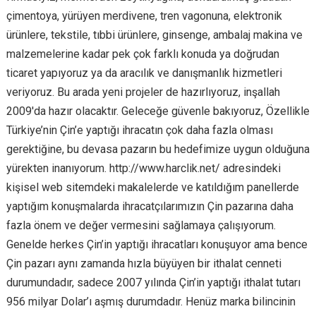
çimentoya, yürüyen merdivene, tren vagonuna, elektronik
ürünlere, tekstile, tıbbi ürünlere, ginsenge, ambalaj makina ve
malzemelerine kadar pek çok farklı konuda ya doğrudan
ticaret yapıyoruz ya da aracılık ve danışmanlık hizmetleri
veriyoruz. Bu arada yeni projeler de hazırlıyoruz, inşallah
2009′da hazır olacaktır. Geleceğe güvenle bakıyoruz, Özellikle
Türkiye’nin Çin’e yaptığı ihracatın çok daha fazla olması
gerektiğine, bu devasa pazarın bu hedefimize uygun olduğuna
yürekten inanıyorum. http://www.harclik.net/ adresindeki
kişisel web sitemdeki makalelerde ve katıldığım panellerde
yaptığım konuşmalarda ihracatçılarımızın Çin pazarına daha
fazla önem ve değer vermesini sağlamaya çalışıyorum.
Genelde herkes Çin’in yaptığı ihracatları konuşuyor ama bence
Çin pazarı aynı zamanda hızla büyüyen bir ithalat cenneti
durumundadır, sadece 2007 yılında Çin’in yaptığı ithalat tutarı
956 milyar Dolar’ı aşmış durumdadır. Henüz marka bilincinin