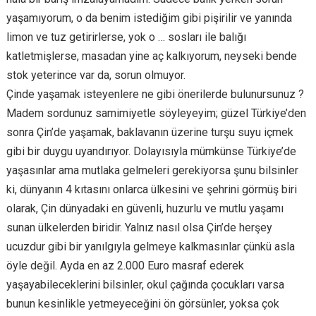
yaşamıyorum, o da benim istediğim gibi pişirilir ve yanında
limon ve tuz getirirlerse, yok o … sosları ile balığı
katletmişlerse, masadan yine aç kalkıyorum, neyseki bende
stok yeterince var da, sorun olmuyor.
Çinde yaşamak isteyenlere ne gibi önerilerde bulunursunuz ?
Madem sordunuz samimiyetle söyleyeyim; güzel Türkiye’den
sonra Çin’de yaşamak, baklavanın üzerine turşu suyu içmek
gibi bir duygu uyandırıyor. Dolayısıyla mümkünse Türkiye’de
yaşasınlar ama mutlaka gelmeleri gerekiyorsa şunu bilsinler
ki, dünyanın 4 kıtasını onlarca ülkesini ve şehrini görmüş biri
olarak, Çin dünyadaki en güvenli, huzurlu ve mutlu yaşamı
sunan ülkelerden biridir. Yalnız nasıl olsa Çin’de herşey
ucuzdur gibi bir yanılgıyla gelmeye kalkmasınlar çünkü asla
öyle değil. Ayda en az 2.000 Euro masraf ederek
yaşayabileceklerini bilsinler, okul çağında çocukları varsa
bunun kesinlikle yetmeyeceğini ön görsünler, yoksa çok