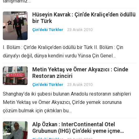
tanışmamız…
Hüseyin Kavrak : Çin’de Kraliçe’den ödüllü
bir Türk
Çin'deki Türkler
23 Aralık 2010
I. Bölüm : Çin’de Kraliçe’den ödüllü bir Türk II. Bölüm : Çin
dünya’yı değil, dünya kendini vurdu Yünsa Çin Genel…
Metin Yektaş ve Ömer Akyazıcı : Cinde
Restoran zinciri
Çin'deki Türkler
23 Aralık 2010
Shanghay’da iki şubesi bulunan Anadolu restoranın sahipleri
Metin Yektaş ve Ömer Akyazıcı, Çin’de yemek sorununa
çözüm bulmak için çıktıkları bu…
Alp Özkan : InterContinental Otel
Grubunun (IHG) Çin’deki yeme içme
müdürü