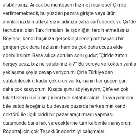
alabilirsiniz. Ancak bu muhteşem hizmet maalesef Çin’de
verilmemektedir, bu yüzden pazara girişte veya ürün
alımlarınızda mutlaka sizin adınıza çaba sarfedecek ve Çin’de
tecrübesi olan Türk firmaları ile işbirliğini tercih etmelisiniz.
Böylece, kendi başınıza gerçekleştireceğiniz başarılı bir
girişten çok daha fazlasını hem de çok daha ucuza elde
edebilirsiniz. Bana sıkça sorulan soru şudur; “Çin’de zaten
herşey ucuz, biz ne satabiliriz ki?” Bu soruya ve kökten yanlış
yaklaşıma şöyle cevap veriyorum; Çin’e Türkiye’den
satılabilecek o kadar çok ürün var ki, inanın her geçen gün
daha çok şaşıyorum. Kısaca şunu söyleyeyim; Çin’e en çok
tükettikleri ürün olan pirinci bile satabilirsiniz, Tosya pirincini
bile satabileceğiniz bu devasa pazarda herkesimin kendi
sektörü ile ilgili ciddi bir pazar araştırması yapması
durumunda bana hak vereceklerine tüm kalbimle inanıyorum.
Röportaj için çok Teşekkür ederiz iyi çalışmalar…