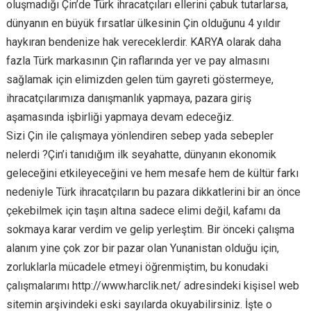
oluşmadığı Çin’de Türk ihracatçıları ellerini çabuk tutarlarsa,
dünyanın en büyük fırsatlar ülkesinin Çin olduğunu 4 yıldır
haykıran bendenize hak vereceklerdir. KARYA olarak daha
fazla Türk markasının Çin raflarında yer ve pay almasını
sağlamak için elimizden gelen tüm gayreti göstermeye,
ihracatçılarımıza danışmanlık yapmaya, pazara giriş
aşamasında işbirliği yapmaya devam edeceğiz.
Sizi Çin ile çalışmaya yönlendiren sebep yada sebepler
nelerdi ?Çin’i tanıdığım ilk seyahatte, dünyanın ekonomik
geleceğini etkileyeceğini ve hem mesafe hem de kültür farkı
nedeniyle Türk ihracatçıların bu pazara dikkatlerini bir an önce
çekebilmek için taşın altına sadece elimi değil, kafamı da
sokmaya karar verdim ve gelip yerleştim. Bir önceki çalışma
alanım yine çok zor bir pazar olan Yunanistan olduğu için,
zorluklarla mücadele etmeyi öğrenmiştim, bu konudaki
çalışmalarımı http://www.harclik.net/ adresindeki kişisel web
sitemin arşivindeki eski sayılarda okuyabilirsiniz. İşte o