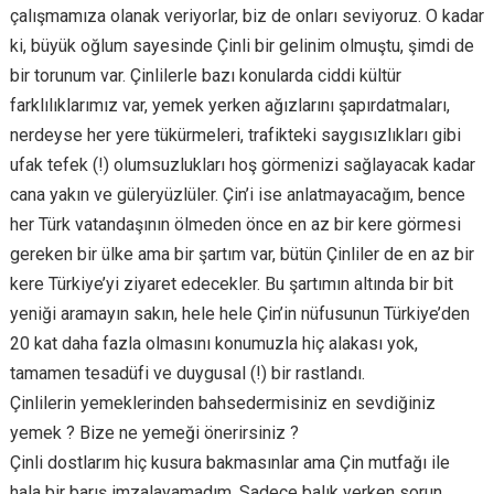
çalışmamıza olanak veriyorlar, biz de onları seviyoruz. O kadar
ki, büyük oğlum sayesinde Çinli bir gelinim olmuştu, şimdi de
bir torunum var. Çinlilerle bazı konularda ciddi kültür
farklılıklarımız var, yemek yerken ağızlarını şapırdatmaları,
nerdeyse her yere tükürmeleri, trafikteki saygısızlıkları gibi
ufak tefek (!) olumsuzlukları hoş görmenizi sağlayacak kadar
cana yakın ve güleryüzlüler. Çin’i ise anlatmayacağım, bence
her Türk vatandaşının ölmeden önce en az bir kere görmesi
gereken bir ülke ama bir şartım var, bütün Çinliler de en az bir
kere Türkiye’yi ziyaret edecekler. Bu şartımın altında bir bit
yeniği aramayın sakın, hele hele Çin’in nüfusunun Türkiye’den
20 kat daha fazla olmasını konumuzla hiç alakası yok,
tamamen tesadüfi ve duygusal (!) bir rastlandı.
Çinlilerin yemeklerinden bahsedermisiniz en sevdiğiniz
yemek ? Bize ne yemeği önerirsiniz ?
Çinli dostlarım hiç kusura bakmasınlar ama Çin mutfağı ile
hala bir barış imzalayamadım. Sadece balık yerken sorun