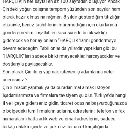
HARÇLIK’ın her sayısı en az 100 sayfadan oluşuyor. Ancak
Çin’deki yoğun çalışma tempom yüzünden son sayılar, ham
olarak hazır olmasına rağmen, 8 yıldır gösterdiğim titizliğin
etkisiyle, henüz tashihlerini bitiremediğim için okurlarıma
gönderemedim. İnşallah en kısa sürede bu aksaklığı
giderecek ve her ay onların “HARÇLIK”larını göndermeye
devam edeceğim. Tabii onlar da yıllardır yaptıkları gibi bu
“HARÇLIK”ları sadece biriktirmeyecekler, harcayacaklar ve
dostlarıyla paylaşacaklar.
Son olarak Çin ile iş yapmak isteyen iş adamlarına neler
önerirsiniz ?
Çin’e ihracat yapmak ya da buradan mal almak isteyen
işadamlarımıza ve firmalara tavsiyem şu olur. Türkiye’de hangi
il ve ilçeye giderseniz gidin, ticaret odasına başvurduğunuzda
o bölgedeki tüm firmaların adlarını, adreslerini, telefon ve fax
numaralarını hatta artık web ve email adreslerini, sadece
birkaç dakika içinde ve çok cüzi bir ücret karşılığında