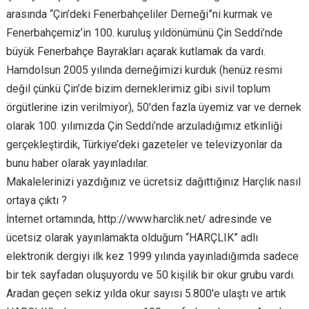
arasında “Çin’deki Fenerbahçeliler Derneği”ni kurmak ve
Fenerbahçemiz’in 100. kuruluş yıldönümünü Çin Seddi’nde
büyük Fenerbahçe Bayrakları açarak kutlamak da vardı.
Hamdolsun 2005 yılında derneğimizi kurduk (henüz resmi
değil çünkü Çin’de bizim derneklerimiz gibi sivil toplum
örgütlerine izin verilmiyor), 50′den fazla üyemiz var ve dernek
olarak 100. yılımızda Çin Seddi’nde arzuladığımız etkinliği
gerçekleştirdik, Türkiye’deki gazeteler ve televizyonlar da
bunu haber olarak yayınladılar.
Makalelerinizi yazdığınız ve ücretsiz dağıttığınız Harçlık nasıl
ortaya çıktı ?
İnternet ortamında, http://www.harclik.net/ adresinde ve
ücetsiz olarak yayınlamakta olduğum “HARÇLIK” adlı
elektronik dergiyi ilk kez 1999 yılında yayınladığımda sadece
bir tek sayfadan oluşuyordu ve 50 kişilik bir okur grubu vardı.
Aradan geçen sekiz yılda okur sayısı 5.800′e ulaştı ve artık