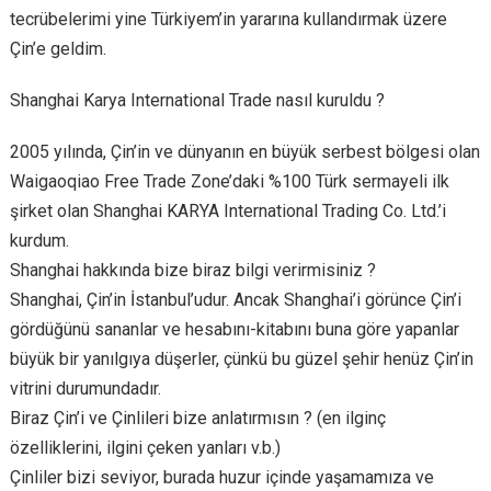
tecrübelerimi yine Türkiyem’in yararına kullandırmak üzere
Çin’e geldim.
Shanghai Karya International Trade nasıl kuruldu ?
2005 yılında, Çin’in ve dünyanın en büyük serbest bölgesi olan
Waigaoqiao Free Trade Zone’daki %100 Türk sermayeli ilk
şirket olan Shanghai KARYA International Trading Co. Ltd.’i
kurdum.
Shanghai hakkında bize biraz bilgi verirmisiniz ?
Shanghai, Çin’in İstanbul’udur. Ancak Shanghai’i görünce Çin’i
gördüğünü sananlar ve hesabını-kitabını buna göre yapanlar
büyük bir yanılgıya düşerler, çünkü bu güzel şehir henüz Çin’in
vitrini durumundadır.
Biraz Çin’i ve Çinlileri bize anlatırmısın ? (en ilginç
özelliklerini, ilgini çeken yanları v.b.)
Çinliler bizi seviyor, burada huzur içinde yaşamamıza ve