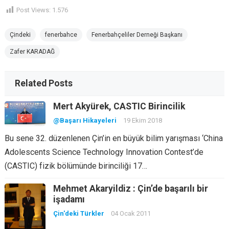
Post Views:
1.576
Çindeki
fenerbahce
Fenerbahçeliler Derneği Başkanı
Zafer KARADAĞ
Related Posts
Mert Akyürek, CASTIC Birincilik
@Başarı Hikayeleri
19 Ekim 2018
Bu sene 32. düzenlenen Çin’in en büyük bilim yarışması ‘China
Adolescents Science Technology Innovation Contest’de
(CASTIC) fizik bölümünde birinciliği 17…
Mehmet Akaryildiz : Çin’de başarılı bir
işadamı
Çin'deki Türkler
04 Ocak 2011