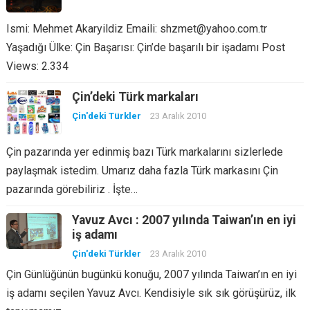
Ismi: Mehmet Akaryildiz Emaili: shzmet@yahoo.com.tr
Yaşadığı Ülke: Çin Başarısı: Çin’de başarılı bir işadamı Post
Views: 2.334
Çin’deki Türk markaları
Çin'deki Türkler
23 Aralık 2010
Çin pazarında yer edinmiş bazı Türk markalarını sizlerlede
paylaşmak istedim. Umarız daha fazla Türk markasını Çin
pazarında görebiliriz . İşte…
Yavuz Avcı : 2007 yılında Taiwan’ın en iyi
iş adamı
Çin'deki Türkler
23 Aralık 2010
Çin Günlüğünün bugünkü konuğu, 2007 yılında Taiwan’ın en iyi
iş adamı seçilen Yavuz Avcı. Kendisiyle sık sık görüşürüz, ilk