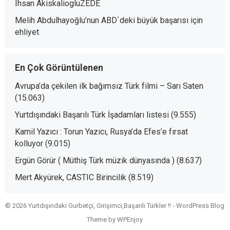
Ihsan AkiskaliogluZEDE
Melih Abdulhayoğlu’nun ABD`deki büyük başarısı
için
ehliyet
En Çok Görüntülenen
Avrupa’da çekilen ilk bağımsız Türk filmi – Sarı Saten
(15.063)
Yurtdışındaki Başarılı Türk İşadamları listesi
(9.555)
Kamil Yazıcı : Torun Yazıcı, Rusya’da Efes’e fırsat
kolluyor
(9.015)
Ergün Görür ( Müthiş Türk müzik dünyasında )
(8.637)
Mert Akyürek, CASTIC Birincilik
(8.519)
© 2026 Yurtdışındaki Gurbetçi, Girişimci,Başarılı Türkler !! -
WordPress Blog
Theme
by
WPEnjoy