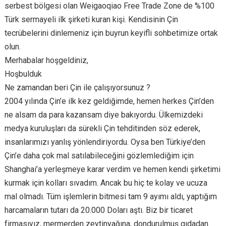
serbest bölgesi olan Weigaoqiao Free Trade Zone de %100
Türk sermayeli ilk şirketi kuran kişi. Kendisinin Çin
tecrübelerini dinlemeniz için buyrun keyifli sohbetimize ortak
olun.
Merhabalar hoşgeldiniz,
Hoşbulduk
Ne zamandan beri Çin ile çalışıyorsunuz ?
2004 yılında Çin’e ilk kez geldiğimde, hemen herkes Çin’den
ne alsam da para kazansam diye bakıyordu. Ülkemizdeki
medya kuruluşları da sürekli Çin tehditinden söz ederek,
insanlarımızı yanlış yönlendiriyordu. Oysa ben Türkiye’den
Çin’e daha çok mal satılabileceğini gözlemlediğim için
Shanghai’a yerleşmeye karar verdim ve hemen kendi şirketimi
kurmak için kolları sıvadım. Ancak bu hiç te kolay ve ucuza
mal olmadı. Tüm işlemlerin bitmesi tam 9 ayımı aldı, yaptığım
harcamaların tutarı da 20.000 Doları aştı. Biz bir ticaret
firmasıyız, mermerden zeytinyağına, dondurulmuş gıdadan