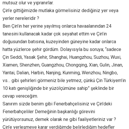
mutsuz olur ve yıpranırlar.
Çin’e gittiğimizde mutlaka görmelisiniz dediğiniz yer veya
yerler nereleridir ?
Ben Çin’in her yerine yayılmış onlarca havaalanından 24
tanesini kullanacak kadar çok seyahat ettim ve Çin’in
doğusundan batısına, kuzeyinden güneyine kadar onlarca
hatta yüzlerce şehir gördüm. Dolayısıyla bu soruya; “sadece
Çin Seddi, Yasak Şehir, Shanghai, Huangzhou, Suzhou, Wuxi,
Xiamen, Shenzhen, Guangzhou, Chongqing, Xian, Gulin, Jinan,
Yantai, Dalian, Harbin, Nanjing, Kunming, Wenzhou, Ningbo,
vs… gibi şehirleri görmeniz bile yetmez, çünkü Çin Türkiyem’in
10 katı genişliğinde bir yüzölçümüne sahip” şeklinde bir
cevap vereceğim.
Sanırım sizde benim gibi Fenerbahçelisiniz ve Çin’deki
Fenerbahçeliler Derneğinin başkanlığı görevini
yürütüyorsunuz, dernek olarak ne gibi faaliyetleriniz var ?
Çin’e yerleşmeye karar verdiğimde belirlediğim hedefler