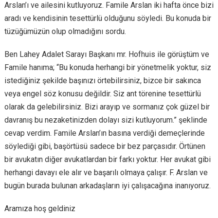
Arslan’ı ve ailesini kutluyoruz. Famile Arslan iki hafta önce bizi
aradı ve kendisinin tesettürlü olduğunu söyledi. Bu konuda bir
tüzüğümüzün olup olmadığını sordu.
Ben Lahey Adalet Sarayı Başkanı mr. Hofhuis ile görüştüm ve
Famile hanıma; “Bu konuda herhangi bir yönetmelik yoktur, siz
istediğiniz şekilde başınızı örtebilirsiniz, bizce bir sakınca
veya engel söz konusu değildir. Siz ant törenine tesettürlü
olarak da gelebilirsiniz. Bizi arayıp ve sormanız çok güzel bir
davranış bu nezaketinizden dolayı sizi kutluyorum.” şeklinde
cevap verdim. Famile Arslan’ın basına verdiği demeçlerinde
söylediği gibi, başörtüsü sadece bir bez parçasıdır. Örtünen
bir avukatın diğer avukatlardan bir farkı yoktur. Her avukat gibi
herhangi davayı ele alır ve başarılı olmaya çalışır. F. Arslan ve
bugün burada bulunan arkadaşların iyi çalışacağına inanıyoruz.
Aramıza hoş geldiniz