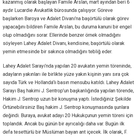
kazanmış olarak başlayan Famile Arslan, mart ayından beri 6
aydır Lucardie Avukatlık bürosunda çalışıyor. Göreve
başlarken Baroya ve Adalet Divanı’na başörtülü olarak görev
yapacağını bildiren Famile Arslan, bu duruma kanuni bir engel
olup olmadığını sorar. Ellerinde benzer örnek olmadığını
söyleyen Lahey Adalet Divanı, kendisine; başörtülü olarak
yemin etmesinde bir sakınca olmadığını tebliğ eder.
Lahey Adalet Sarayı’nda yapılan 20 avukatın yemin töreninde,
adayların yakınları ile birlikte yüze yakın kişinin yanı sıra çok
sayıda Türk ve Hollanda’lı basın mensubu katıldı. Lahey Adalet
Sarayı Baş hakimi J. Sentrop’un başkanlığında yapılan törende,
Hakim J. Sentrop uzun bir konuşma yaptı. İstediğiniz Şekilde
Örtünebilirsiniz Baş hakim J. Sentrop konuşmasında şunlara
değindi. Buraya, avukat adayı 20 Hukukçunun yemin töreni için
toplandık. Ancak bu günün bir ayrıcalığı daha var. Bugün ilk
defa tesettürlü bir Müslüman bayan ant içecek. İlk olarak, F.