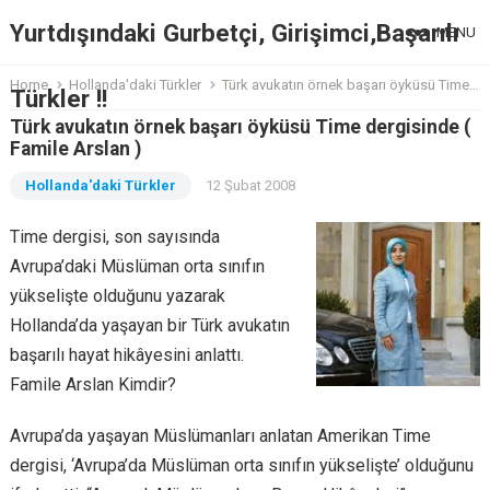
Yurtdışındaki Gurbetçi, Girişimci,Başarılı
MENU
Home
Hollanda'daki Türkler
Türk avukatın örnek başarı öyküsü Time dergisinde ( Famile Arslan )
Türkler !!
Türk avukatın örnek başarı öyküsü Time dergisinde (
Famile Arslan )
Hollanda'daki Türkler
12 Şubat 2008
Time dergisi, son sayısında
Avrupa’daki Müslüman orta sınıfın
yükselişte olduğunu yazarak
Hollanda’da yaşayan bir Türk avukatın
başarılı hayat hikâyesini anlattı.
Famile Arslan Kimdir?
Avrupa’da yaşayan Müslümanları anlatan Amerikan Time
dergisi, ‘Avrupa’da Müslüman orta sınıfın yükselişte’ olduğunu