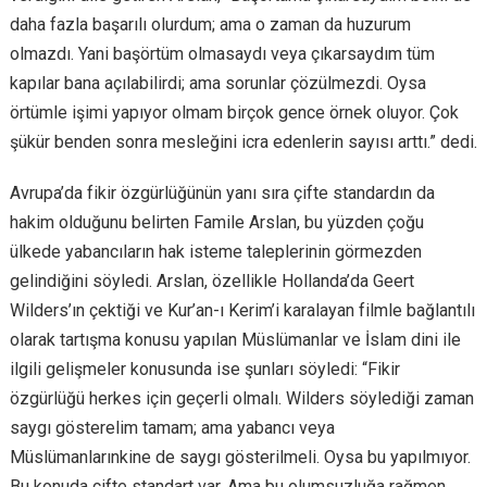
daha fazla başarılı olurdum; ama o zaman da huzurum
olmazdı. Yani başörtüm olmasaydı veya çıkarsaydım tüm
kapılar bana açılabilirdi; ama sorunlar çözülmezdi. Oysa
örtümle işimi yapıyor olmam birçok gence örnek oluyor. Çok
şükür benden sonra mesleğini icra edenlerin sayısı arttı.” dedi.
Avrupa’da fikir özgürlüğünün yanı sıra çifte standardın da
hakim olduğunu belirten Famile Arslan, bu yüzden çoğu
ülkede yabancıların hak isteme taleplerinin görmezden
gelindiğini söyledi. Arslan, özellikle Hollanda’da Geert
Wilders’ın çektiği ve Kur’an-ı Kerim’i karalayan filmle bağlantılı
olarak tartışma konusu yapılan Müslümanlar ve İslam dini ile
ilgili gelişmeler konusunda ise şunları söyledi: “Fikir
özgürlüğü herkes için geçerli olmalı. Wilders söylediği zaman
saygı gösterelim tamam; ama yabancı veya
Müslümanlarınkine de saygı gösterilmeli. Oysa bu yapılmıyor.
Bu konuda çifte standart var. Ama bu olumsuzluğa rağmen