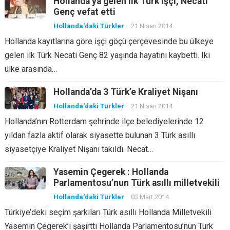
Hollanda’ya gelen ilk Türk işçi, Necati
Genç vefat etti
Hollanda'daki Türkler
21 Nisan 2014
Hollanda kayıtlarına göre işçi göçü çerçevesinde bu ülkeye
gelen ilk Türk Necati Genç 82 yaşında hayatını kaybetti. Iki
ülke arasında…
Hollanda’da 3 Türk’e Kraliyet Nişanı
Hollanda'daki Türkler
21 Nisan 2014
Hollanda’nın Rotterdam şehrinde ilçe belediyelerinde 12
yıldan fazla aktif olarak siyasette bulunan 3 Türk asıllı
siyasetçiye Kraliyet Nişanı takıldı. Necat…
Yasemin Çegerek : Hollanda
Parlamentosu’nun Türk asıllı milletvekili
Hollanda'daki Türkler
03 Mart 2014
Türkiye’deki seçim şarkıları Türk asıllı Hollanda Milletvekili
Yasemin Çegerek’i şaşırttı Hollanda Parlamentosu’nun Türk