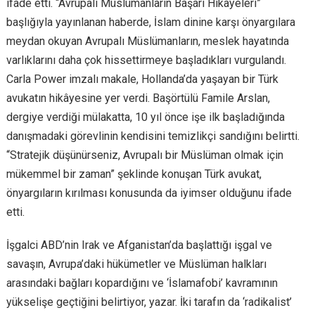
ifade etti. “Avrupalı Müslümanların Başarı Hikâyeleri”
başlığıyla yayınlanan haberde, İslam dinine karşı önyargılara
meydan okuyan Avrupalı Müslümanların, meslek hayatında
varlıklarını daha çok hissettirmeye başladıkları vurgulandı.
Carla Power imzalı makale, Hollanda’da yaşayan bir Türk
avukatın hikâyesine yer verdi. Başörtülü Famile Arslan,
dergiye verdiği mülakatta, 10 yıl önce işe ilk başladığında
danışmadaki görevlinin kendisini temizlikçi sandığını belirtti.
“Stratejik düşünürseniz, Avrupalı bir Müslüman olmak için
mükemmel bir zaman” şeklinde konuşan Türk avukat,
önyargıların kırılması konusunda da iyimser olduğunu ifade
etti.
İşgalci ABD’nin Irak ve Afganistan’da başlattığı işgal ve
savaşın, Avrupa’daki hükümetler ve Müslüman halkları
arasındaki bağları kopardığını ve ‘İslamafobi’ kavramının
yükselişe geçtiğini belirtiyor, yazar. İki tarafın da ‘radikalist’