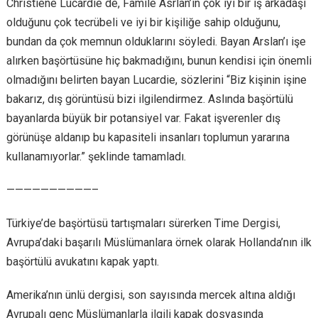
Christiene Lucardie de, Famile Asrlan’ın çok iyi bir iş arkadaşı
olduğunu çok tecrübeli ve iyi bir kişiliğe sahip olduğunu,
bundan da çok memnun olduklarını söyledi. Bayan Arslan’ı işe
alırken başörtüsüne hiç bakmadığını, bunun kendisi için önemli
olmadığını belirten bayan Lucardie, sözlerini “Biz kişinin işine
bakarız, dış görüntüsü bizi ilgilendirmez. Aslında başörtülü
bayanlarda büyük bir potansiyel var. Fakat işverenler dış
görünüşe aldanıp bu kapasiteli insanları toplumun yararına
kullanamıyorlar.” şeklinde tamamladı.
——————————–
Türkiye’de başörtüsü tartışmaları sürerken Time Dergisi,
Avrupa’daki başarılı Müslümanlara örnek olarak Hollanda’nın ilk
başörtülü avukatını kapak yaptı.
Amerika’nın ünlü dergisi, son sayısında mercek altına aldığı
Avrupalı genç Müslümanlarla ilgili kapak dosyasında