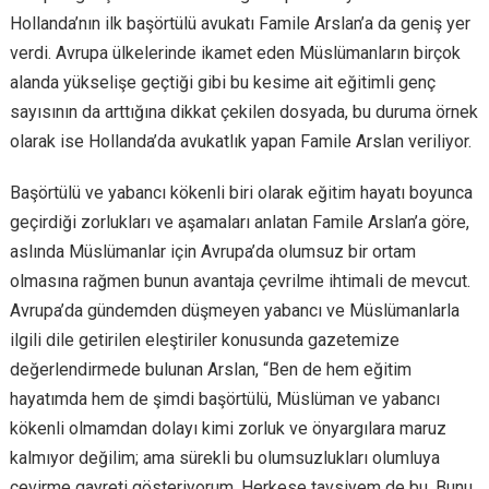
Hollanda’nın ilk başörtülü avukatı Famile Arslan’a da geniş yer
verdi. Avrupa ülkelerinde ikamet eden Müslümanların birçok
alanda yükselişe geçtiği gibi bu kesime ait eğitimli genç
sayısının da arttığına dikkat çekilen dosyada, bu duruma örnek
olarak ise Hollanda’da avukatlık yapan Famile Arslan veriliyor.
Başörtülü ve yabancı kökenli biri olarak eğitim hayatı boyunca
geçirdiği zorlukları ve aşamaları anlatan Famile Arslan’a göre,
aslında Müslümanlar için Avrupa’da olumsuz bir ortam
olmasına rağmen bunun avantaja çevrilme ihtimali de mevcut.
Avrupa’da gündemden düşmeyen yabancı ve Müslümanlarla
ilgili dile getirilen eleştiriler konusunda gazetemize
değerlendirmede bulunan Arslan, “Ben de hem eğitim
hayatımda hem de şimdi başörtülü, Müslüman ve yabancı
kökenli olmamdan dolayı kimi zorluk ve önyargılara maruz
kalmıyor değilim; ama sürekli bu olumsuzlukları olumluya
çevirme gayreti gösteriyorum. Herkese tavsiyem de bu. Bunu