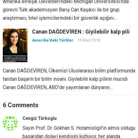
Amerika Birleşik Devletleri’ndeki Michigan Üniversitesi’nde
görevli Türk akademisyen Barış Can Kaşıkcı ile bir grup
araştırmacı, İntel işlemcilerindeki bir güvenlik açığını…
Canan DAĞDEVİREN : Giyilebilir kalp pili
Amerika'daki Türkler
15 Mart 2018
Canan DAĞDEVİREN, Ülkemizi Uluslararası bilim platformunda
tanıtan başarılı bir bilim insanı. Giyilebilir kalp pilinin mucidi
Canan DAĞDEVİREN, ABD’de yayımlanan dünyanın…
6 Comments
Cengiz Türkoglu
Sayin Prof. Dr. Gökhan S. Hotamisligil’in almis oldugu
basaridan dolayi kendisini kutluyor, her alanda