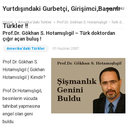
Yurtdışındaki Gurbetçi, Girişimci,Başarılı
MENU
Home
Amerika'daki Türkler
Prof.Dr. Gökhan S. Hotamışlıgil – Türk doktordan çığır açan buluş !
Türkler !!
Prof.Dr. Gökhan S. Hotamışlıgil – Türk doktordan
çığır açan buluş !
Amerika'daki Türkler
01 Haziran 2007
Prof.Dr. Gökhan S.
Hotamışlıgil ( Gokhan
Hotamisligil ) Kimdir?
Prof.Dr.Hotamışlıgil,
besinlerin vücuda
tahribat yapmasına
engel olan geni
buldu.