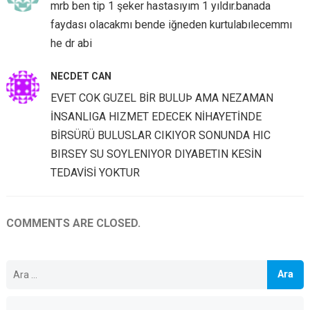
mrb ben tip 1 şeker hastasıyım 1 yıldır.banada
faydası olacakmı bende iğneden kurtulabılecemmı
he dr abi
NECDET CAN
EVET COK GUZEL BİR BULUÞ AMA NEZAMAN
İNSANLIGA HIZMET EDECEK NİHAYETİNDE
BİRSÜRÜ BULUSLAR CIKIYOR SONUNDA HIC
BIRSEY SU SOYLENIYOR DIYABETIN KESİN
TEDAVİSİ YOKTUR
COMMENTS ARE CLOSED.
Arama: