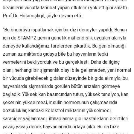
besinlerin vücutta tahribat yapan etkilerini yok ettiğini anlattı.
Prof.Dr. Hotamışlıgil, şöyle devam etti:
“Bu öngörüyü ispatlamak için bir dizi deneyler yapıldı. Bunun
için de STAMP2 genini genetik mühendislik uygulamalarıyla
deneyde kullandığımız farelerden çıkarttık. Bu gen olmadığı
zaman az miktarda gıdaya bile bu hayvanların tepki
vermelerini bekliyorduk ve bu gerçekleşti. Daha da ilginç
olanı, herhangi bir şişmanlık olayı bile gelişmeden, yani normal
bir vücuda girebilecek gıdalar düzeyinde bir gıda alımıyla; bu
hayvanlarda şişmanlarda görülen bütün arızaları görmeye
başladık. Yüksek kan basıncından tutun, yüksek tansiyon, kan
şekerinin yükselmesi, insülin hormonunun çalışmasında
bozukluklar, kandaki kolestrol miktarının yükselmesi,
karaciğer yağlanması, iltihaplanma gibi hastalıkların belirtileri
yavaş yavaş denek hayvanlarında ortaya çıktı. Bu da bize