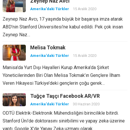
Zeynep Naz Avcı
Amerika'daki Türkler
15 Aralık 2020
Zeynep Naz Avcı, 17 yaşında büyük bir başarıya imza atarak
ABD’nin Stanford Üniversitesi’ne kabul edildi. Pek çok insan
Zeynep Naz…
Melisa Tokmak
Amerika'daki Türkler
15 Aralık 2020
Manisa’da Yurt Dışı Hayalleri Kurup Amerika’da Şirket
Yöneticilerinden Biri Olan Melisa Tokmak’ın Gençlere İlham
Veren Hikayesi Türkiye’deki gençlerin çoğu gerek…
Tuğçe Taşçı Facebook AR/VR
Amerika'daki Türkler
30 Haziran 2020
ODTÜ Elektrik-Elektronik Mühendisliğini birincilikle bitirdi.
Stanford Üni’de doktorasını sinirbilimi ve yapay zeka üzerine
yaptı. Google X’de Yapay Zeka uzmanı olarak…