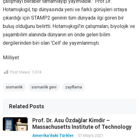
çalışmayı beraber tamamlayıp yayımladık.” Prof.Dr.
Hotamışkıgil, tıp dünyasında yeni ve farklı görüşleri ortaya
çıkardığı için STAMP2 geninin tüm dünyada ilgi gören bir
buluş olduğunu belirtti. Hotamışkıgil’in çalışmaları, biyolojik ve
yaşambilim alanında dünyanın en önde gelen bilim
dergilerinden biri olan ‘Cell’ de yayımlanmıştı.
Milliyet
Post Views:
1.074
sismanlik
sismanlik geni
zayiflama
Related Posts
Prof. Dr. Asu Özdağlar Kimdir –
Massachusetts Institute of Technology
Amerika'daki Türkler
07 Mayıs 2021