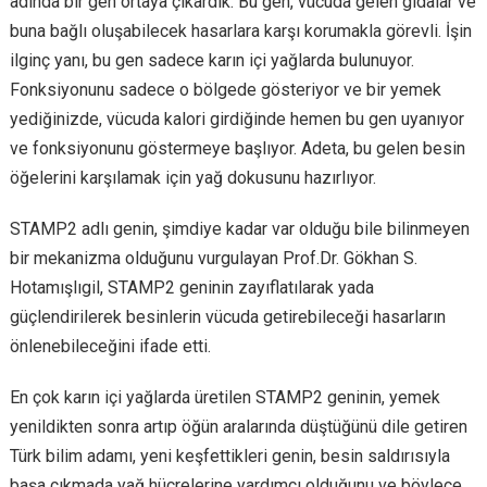
adında bir gen ortaya çıkardık. Bu gen, vücuda gelen gıdalar ve
buna bağlı oluşabilecek hasarlara karşı korumakla görevli. İşin
ilginç yanı, bu gen sadece karın içi yağlarda bulunuyor.
Fonksiyonunu sadece o bölgede gösteriyor ve bir yemek
yediğinizde, vücuda kalori girdiğinde hemen bu gen uyanıyor
ve fonksiyonunu göstermeye başlıyor. Adeta, bu gelen besin
öğelerini karşılamak için yağ dokusunu hazırlıyor.
STAMP2 adlı genin, şimdiye kadar var olduğu bile bilinmeyen
bir mekanizma olduğunu vurgulayan Prof.Dr. Gökhan S.
Hotamışlıgil, STAMP2 geninin zayıflatılarak yada
güçlendirilerek besinlerin vücuda getirebileceği hasarların
önlenebileceğini ifade etti.
En çok karın içi yağlarda üretilen STAMP2 geninin, yemek
yenildikten sonra artıp öğün aralarında düştüğünü dile getiren
Türk bilim adamı, yeni keşfettikleri genin, besin saldırısıyla
başa çıkmada yağ hücrelerine yardımcı olduğunu ve böylece