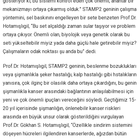
gösteriyor ki, bu sistemi kontrol eden çok önemli, anahtar bir
mekanizmayı ortaya çıkarmış olduk.” STAMP2 geninin çalışma
yöntemini, sel baskınını engelleyen bir sete benzeten Prof.Dr.
Hotamışlıgil, “Bu set alçaldığı zaman sular taşıyor ve problem
ortaya çıkıyor. Önemli olan, biyolojik veya genetik olarak bu
seti yükseltebilir miyiz yada daha güçlü hale getirebilir miyiz?
Çalışmaların odak noktası şu anda bu” dedi.
Prof.Dr. Hotamışlıgil, STAMP2 geninin, beslenme bozuklukları
veya şişmanlıkla şeker hastalığı, kalp hastalığı gibi hstalıkların
yanısıra, çok ilginç bir olasılık daha ortaya çıkardığını, bu genin
şişmanlıkla kanser arasındaki bağlantının anlaşılabilmesi için
yeni ve çok önemli ipuçları vereceğini söyledi. Geçtiğimiz 15-
20 yıl içerisinde şişmanlığın, önlenebilir kanser riskleri
arasında en büyük unsur olarak gösterildiğini vurgulayan
Prof.Dr. Gökhan S. Hotamışlıgil, “Özellikle sindirim sistemini
döşeyen hücreleri ilgilendiren kanserlerde, ağızdan bütün