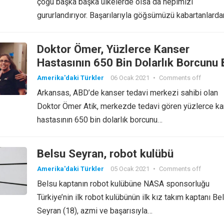
çoğu başka başka ülkelerde olsa da hepimizi
gururlandırıyor. Başarılarıyla göğsümüzü kabartanlarda
biri…
Doktor Ömer, Yüzlerce Kanser
Hastasının 650 Bin Dolarlık Borcunu 
Kalemde Sildi
Amerika'daki Türkler
06 Ocak 2021
•
Comments off
Arkansas, ABD’de kanser tedavi merkezi sahibi olan
Doktor Ömer Atik, merkezde tedavi gören yüzlerce k
hastasının 650 bin dolarlık borcunu…
Belsu Seyran, robot kulübü
Amerika'daki Türkler
05 Ocak 2021
•
Comments off
Belsu kaptanın robot kulübüne NASA sponsorluğu
Türkiye’nin ilk robot kulübünün ilk kız takım kaptanı Be
Seyran (18), azmi ve başarısıyla…