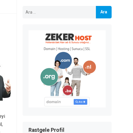
Arama:
eyi
l,
Rastgele Profil
.