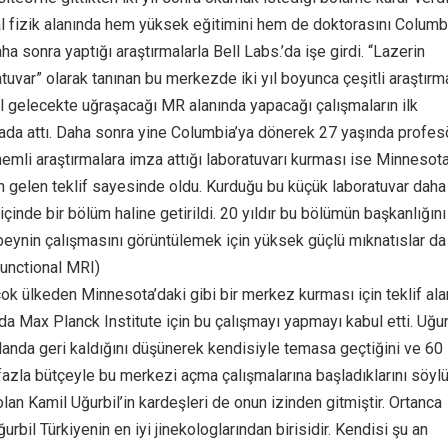
l fizik alanında hem yüksek eğitimini hem de doktorasını Columb
ha sonra yaptığı araştırmalarla Bell Labs.’da işe girdi. “Lazerin
tuvar” olarak tanınan bu merkezde iki yıl boyunca çeşitli araştırm
l gelecekte uğraşacağı MR alanında yapacağı çalışmaların ilk
rada attı. Daha sonra yine Columbia’ya dönerek 27 yaşında profes
nemli araştırmalara imza attığı laboratuvarı kurması ise Minnesot
n gelen teklif sayesinde oldu. Kurduğu bu küçük laboratuvar daha
içinde bir bölüm haline getirildi. 20 yıldır bu bölümün başkanlığını
 beynin çalışmasını görüntülemek için yüksek güçlü mıknatıslar da
Functional MRI)
ok ülkeden Minnesota’daki gibi bir merkez kurması için teklif ala
da Max Planck Institute için bu çalışmayı yapmayı kabul etti. Uğur
landa geri kaldığını düşünerek kendisiyle temasa geçtiğini ve 60
fazla bütçeyle bu merkezi açma çalışmalarına başladıklarını söylü
lan Kamil Uğurbil’in kardeşleri de onun izinden gitmiştir. Ortanca
rbil Türkiyenin en iyi jinekologlarından birisidir. Kendisi şu an