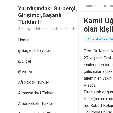
Home
Amerika'da
Yurtdışındaki Gurbetçi,
Girişimci,Başarılı
Kamil Uğ
Türkler !!
olan kişi
Almanya, Hollanda, Ingiltere, Belcika, Fransa, Amerika, Cin, Rusya, Isvec, Isvicre, Yunanistan, Kanada, Avusturya Başarılı Muthis Türk lerin Hikaye ve Öykuleri, Turk Isadamlari, Turk Girisimciler, Avrupali Turkler
Amerika'daki Tü
Home
@Başarı Hikayeleri
Prof. Dr. Kamil U
27 yaşında Prof 
@Diğer
kişilerinden bir
çalışmalarla dikka
@Video
ailemin en yakın 
Afrika'daki Türkler
Kısaca:
Tire/İzmir doğum
Almanya'daki Türkler
Koleji(şu anki a
Amerika'daki Türkler
ise Robert Koleji
Columbia Üniversi