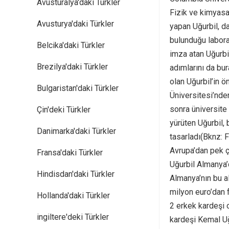
Avusturalya'daki Türkler
Fizik ve kimyasa
Avusturya'daki Türkler
yapan Uğurbil, da
bulunduğu labora
Belcika'daki Türkler
imza atan Uğurbi
Brezilya'daki Türkler
adımlarını da bu
olan Uğurbil’in ö
Bulgaristan'daki Türkler
Üniversitesi’nde
sonra üniversite 
Çin'deki Türkler
yürüten Uğurbil,
Danimarka'daki Türkler
tasarladı(Bknz: 
Avrupa’dan pek ç
Fransa'daki Türkler
Uğurbil Almanya’
Hindisdan'daki Türkler
Almanya’nın bu a
milyon euro’dan 
Hollanda'daki Türkler
2 erkek kardeşi o
ingiltere'deki Türkler
kardeşi Kemal Uğu