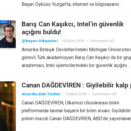
Başarı Öyküsü Yozgat’ta, internet ve bilgisayarın…
Barış Can Kaşıkcı, Intel’in güvenlik
açığını buldu!
@Başarı Hikayeleri
19 Ekim 2018
•
Comments off
Amerika Birleşik Devletleri’ndeki Michigan Üniversite
görevli Türk akademisyen Barış Can Kaşıkcı ile bir gru
araştırmacı, İntel işlemcilerindeki bir güvenlik açığını…
Canan DAĞDEVİREN : Giyilebilir kalp p
Amerika'daki Türkler
15 Mart 2018
•
Comments off
Canan DAĞDEVİREN, Ülkemizi Uluslararası bilim
platformunda tanıtan başarılı bir bilim insanı. Giyilebili
pilinin mucidi Canan DAĞDEVİREN, ABD’de yayımlana
dünyanın…