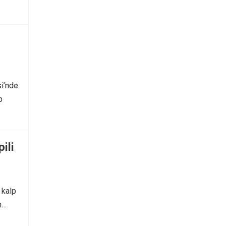
si’nde
p
ili
r kalp
n