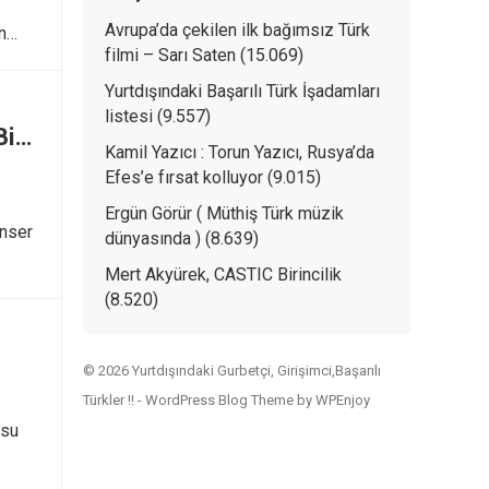
Avrupa’da çekilen ilk bağımsız Türk
n
filmi – Sarı Saten
(15.069)
Yurtdışındaki Başarılı Türk İşadamları
listesi
(9.557)
Bir
Kamil Yazıcı : Torun Yazıcı, Rusya’da
Efes’e fırsat kolluyor
(9.015)
Ergün Görür ( Müthiş Türk müzik
anser
dünyasında )
(8.639)
Mert Akyürek, CASTIC Birincilik
(8.520)
© 2026 Yurtdışındaki Gurbetçi, Girişimci,Başarılı
Türkler !! -
WordPress Blog Theme
by
WPEnjoy
lsu