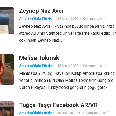
Zeynep Naz Avcı
Amerika'daki Türkler
15 Aralık 2020
•
Comments off
Zeynep Naz Avcı, 17 yaşında büyük bir başarıya imza
atarak ABD’nin Stanford Üniversitesi’ne kabul edildi. 
çok insan Zeynep Naz…
Melisa Tokmak
Amerika'daki Türkler
15 Aralık 2020
•
Comments off
Manisa’da Yurt Dışı Hayalleri Kurup Amerika’da Şirket
Yöneticilerinden Biri Olan Melisa Tokmak’ın Gençlere 
Veren Hikayesi Türkiye’deki gençlerin çoğu gerek…
Tuğçe Taşçı Facebook AR/VR
Amerika'daki Türkler
30 Haziran 2020
•
Comments off