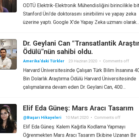
ODTÜ Elektrik-Elektronik Mühendisliğini birincilikle biti
Stanford Üni’de doktorasını sinirbilimi ve yapay zeka
üzerine yaptı. Google X’de Yapay Zeka uzmanı olarak
Dr. Geylani Can “Transatlantik Araşt
Ödülü”nün sahibi oldu.
Amerika'daki Türkler
23 Haziran 2020
•
Comments off
Harvard Üniversitesinde Çalışan Türk Bilim İnsanına 4
Bin Dolarlık Araştırma Ödülü Harvard Üniversitesinde
çalışmalarına devam eden Dr. Geylani Can, 400…
Elif Eda Güneş: Mars Aracı Tasarım
@Başarı Hikayeleri
10 Mart 2020
•
Comments off
Elif Eda Güneş: Kalem Kağıtla Kodlama Yapmayı
Öğrenmekten Mars Aracı Tasarım Ekibine Uzanan Bir