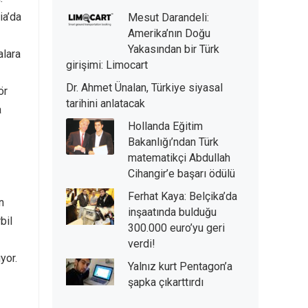
ia’da
Mesut Darandeli:
Amerika’nın Doğu
Yakasından bir Türk
alara
girişimi: Limocart
Dr. Ahmet Ünalan, Türkiye siyasal
ör
tarihini anlatacak
a
Hollanda Eğitim
Bakanlığı’ndan Türk
matematikçi Abdullah
Cihangir’e başarı ödülü
Ferhat Kaya: Belçika’da
n
inşaatında bulduğu
bil
300.000 euro’yu geri
verdi!
yor.
Yalnız kurt Pentagon’a
şapka çıkarttırdı