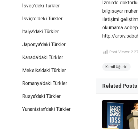
İzmirde doktorlu
İsveç'deki Türkler
bilgisayar mühen
İsviçre'deki Türkler
iletişimi gelişti
okumama sebep o
İtalya'daki Türkler
http://arsiv.sa
Japonya'daki Türkler
Post Views:
2.2
Kanada'daki Türkler
Kamil Uğurbil
Meksika'daki Türkler
Romanya'daki Türkler
Related Posts
Rusya'daki Türkler
Yunanistan'daki Türkler