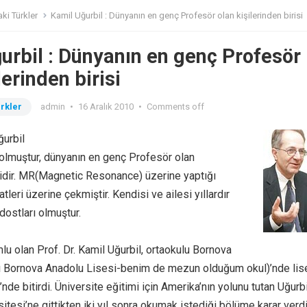
ki Türkler
Kamil Uğurbil : Dünyanın en genç Profesör olan kişilerinden birisi
urbil : Dünyanın en genç Profesör
lerinden birisi
rkler
admin
•
16 Aralık 2010
•
Comments off
ğurbil
olmuştur, dünyanın en genç Profesör olan
isidir. MR(Magnetic Resonance) üzerine yaptığı
tleri üzerine çekmiştir. Kendisi ve ailesi yıllardır
dostları olmuştur.
lu olan Prof. Dr. Kamil Uğurbil, ortaokulu Bornova
dı Bornova Anadolu Lisesi-benim de mezun olduğum okul)’nde lis
’nde bitirdi. Üniversite eğitimi için Amerika’nın yolunu tutan Uğurbi
tesi’ne gittikten iki yıl sonra okumak istediği bölüme karar verdi