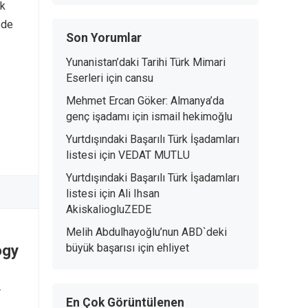
lk
ede
Son Yorumlar
Yunanistan’daki Tarihi Türk Mimari
Eserleri
için
cansu
Mehmet Ercan Göker: Almanya’da
genç işadamı
için
ismail hekimoğlu
Yurtdışındaki Başarılı Türk İşadamları
listesi
için
VEDAT MUTLU
Yurtdışındaki Başarılı Türk İşadamları
listesi
için
Ali Ihsan
AkiskaliogluZEDE
Melih Abdulhayoğlu’nun ABD`deki
ogy
büyük başarısı
için
ehliyet
r
En Çok Görüntülenen