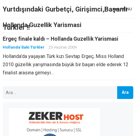
Yurtdışındaki Gurbetçi, Girişimci,Başarılı
MENU
Hollanda Guzellik Yarismasi
Türkler !!
Ergeç finale kaldı – Hollanda Guzellik Yarismasi
Hollanda'daki Türkler
23 Haziran 2009
Hollanda’da yaşayan Türk kızı Sevtap Ergeç, Miss Holland
2010 güzellik yarışmasında büyük bir başarı elde ederek 12
finalist arasına girmeyi…
Arama: