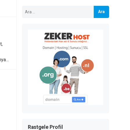
Arama:
t,
ünya…
Rastgele Profil