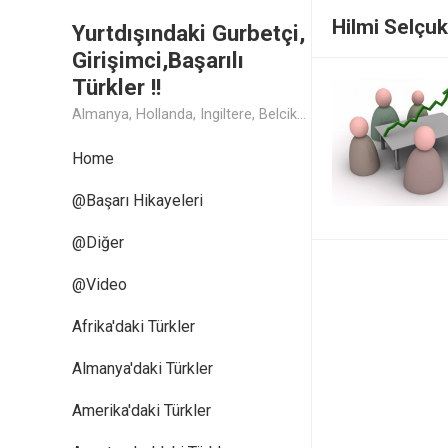
Hilmi Selçuk
Yurtdışındaki Gurbetçi,
Girişimci,Başarılı
Türkler !!
Almanya, Hollanda, Ingiltere, Belcika, Fransa, Amerika, Cin, Rusya, Isvec, Isvicre, Yunanistan, Kanada, Avusturya Başarılı Muthis Türk lerin Hikaye ve Öykuleri, Turk Isadamlari, Turk Girisimciler, Avrupali Turkler
Home
@Başarı Hikayeleri
@Diğer
@Video
Afrika'daki Türkler
Almanya'daki Türkler
Amerika'daki Türkler