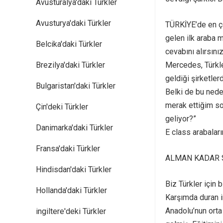
Avusturalya'daki Türkler
Avusturya'daki Türkler
TÜRKİYE’de en ço
gelen ilk araba 
Belcika'daki Türkler
cevabını alırsınız
Brezilya'daki Türkler
Mercedes, Türkler
geldiği şirketlerd
Bulgaristan'daki Türkler
Belki de bu neden
merak ettiğim so
Çin'deki Türkler
geliyor?”
Danimarka'daki Türkler
E class arabaları
Fransa'daki Türkler
ALMAN KADAR 
Hindisdan'daki Türkler
Biz Türkler için 
Hollanda'daki Türkler
Karşımda duran i
Anadolu’nun orta
ingiltere'deki Türkler