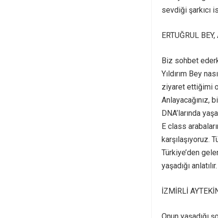
sevdiği şarkıcı i
ERTUĞRUL BEY, 
Biz sohbet ederk
Yıldırım Bey nası
ziyaret ettiğimi
Anlayacağınız, bi
DNA’larında yaş
E class arabaları
karşılaşıyoruz. T
Türkiye’den gelen
yaşadığı anlatılır.
İZMİRLİ AYTEKİ
Onun yaşadığı şo