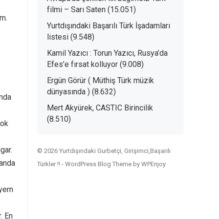
filmi – Sarı Saten
(15.051)
um.
Yurtdışındaki Başarılı Türk İşadamları
listesi
(9.548)
Kamil Yazıcı : Torun Yazıcı, Rusya’da
Efes’e fırsat kolluyor
(9.008)
Ergün Görür ( Müthiş Türk müzik
dünyasında )
(8.632)
umda
Mert Akyürek, CASTIC Birincilik
(8.510)
çok
gar.
© 2026 Yurtdışındaki Gurbetçi, Girişimci,Başarılı
landa
Türkler !! -
WordPress Blog Theme
by
WPEnjoy
yern
. En