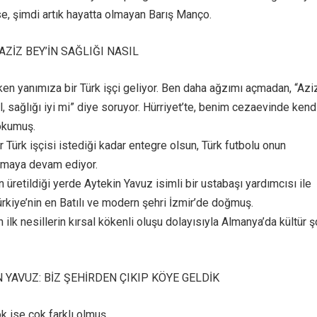
se, şimdi artık hayatta olmayan Barış Manço.
AZİZ BEY’İN SAĞLIĞI NASIL
en yanımıza bir Türk işçi geliyor. Ben daha ağzımı açmadan, “Azi
l, sağlığı iyi mi” diye soruyor. Hürriyet’te, benim cezaevinde kend
 okumuş.
r Türk işçisi istediği kadar entegre olsun, Türk futbolu onun
amaya devam ediyor.
n üretildiği yerde Aytekin Yavuz isimli bir ustabaşı yardımcısı ile
ürkiye’nin en Batılı ve modern şehri İzmir’de doğmuş.
 ilk nesillerin kırsal kökenli oluşu dolayısıyla Almanya’da kültür 
N YAVUZ: BİZ ŞEHİRDEN ÇIKIP KÖYE GELDİK
k ise çok farklı olmuş.