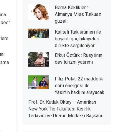
Berna Keklikler :
Almanya Miss Turkuaz
ına
güzeli
cedes”
Kaliteli Türk ürünleri ile
vlere
başarılı göç hikayeleri
birlikte sergileniyor
ını
Erkut Öztürk : Rusya’nın
dev turizm yatırımı
nlama
Filiz Polat: 22 maddelik
soru önergesi ile
Yasin’in hakkını arayacak
Prof. Dr. Kutluk Oktay – Amerikan
New York Tıp Fakültesi Kısırlık
Tedavisi ve Üreme Merkezi Başkanı