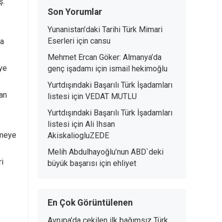
ş.
Son Yorumlar
Yunanistan’daki Tarihi Türk Mimari
Eserleri
için
cansu
ca
Mehmet Ercan Göker: Almanya’da
ye
genç işadamı
için
ismail hekimoğlu
Yurtdışındaki Başarılı Türk İşadamları
man
listesi
için
VEDAT MUTLU
Yurtdışındaki Başarılı Türk İşadamları
listesi
için
Ali Ihsan
rmeye
AkiskaliogluZEDE
Melih Abdulhayoğlu’nun ABD`deki
i
büyük başarısı
için
ehliyet
En Çok Görüntülenen
Avrupa’da çekilen ilk bağımsız Türk