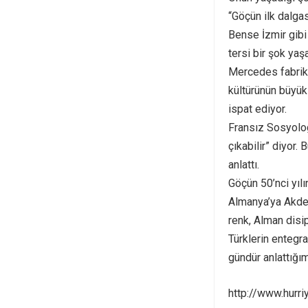
“Göçün ilk dalga
Bense İzmir gibi 
tersi bir şok yaş
Mercedes fabrika
kültürünün büyük 
ispat ediyor.
Fransız Sosyolo
çıkabilir” diyor
anlattı.
Göçün 50’nci yıl
Almanya’ya Akden
renk, Alman disip
Türklerin entegra
gündür anlattığı
http://www.hurr