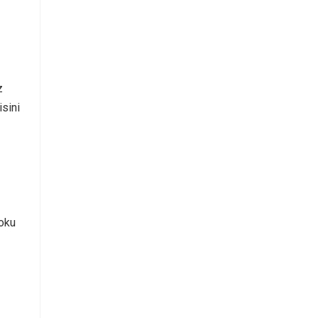
z
isini
şoku