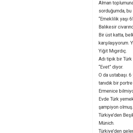
Alman toplumuna
sorduğumda, bu g
“Emeklilik yaşı 
Balıkesir civarın
Bir üst katta, bel
karşılaşıyorum. 
Yiğit Mıgırdıç.
Adı tipik bir Tü
“Evet” diyor.
O da ustabaşı. 6
tanıdık bir portre
Ermenice bilmiyo
Evde Türk yemekl
şampiyon olmuş.
Türkiye’den Beşi
Münich.
Türkiye’den gele