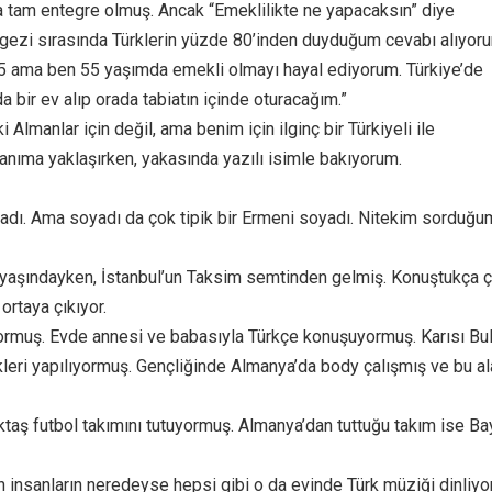
 tam entegre olmuş. Ancak “Emeklilikte ne yapacaksın” diye
ezi sırasında Türklerin yüzde 80’inden duyduğum cevabı alıyor
65 ama ben 55 yaşımda emekli olmayı hayal ediyorum. Türkiye’de
da bir ev alıp orada tabiatın içinde oturacağım.”
ki Almanlar için değil, ama benim için ilginç bir Türkiyeli ile
Yanıma yaklaşırken, yakasında yazılı isimle bakıyorum.
rk adı. Ama soyadı da çok tipik bir Ermeni soyadı. Nitekim sorduğ
 yaşındayken, İstanbul’un Taksim semtinden gelmiş. Konuştukça 
 ortaya çıkıyor.
rmuş. Evde annesi ve babasıyla Türkçe konuşuyormuş. Karısı Bul
eri yapılıyormuş. Gençliğinde Almanya’da body çalışmış ve bu a
ktaş futbol takımını tutuyormuş. Almanya’dan tuttuğu takım ise Ba
n insanların neredeyse hepsi gibi o da evinde Türk müziği dinliyor