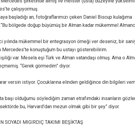
i Mercedes şirketinde almış ve meister (usta) düzeyine yükselmi
es’te çalışıyormuş.
a başladığı an, fotoğraflarımızı çeken Daniel Biscup kulağıma
yor: “Bu bölgede doğup büyümüş bir Alman kadar mükemmel Alman
i yılında mükemmel bir entegrasyon örneği ver deseniz, bir sani
 Mercedes’te konuştuğum bu ustayı gösterebilirim.
 kişiliği var. Mesela eşi Türk ve Alman vatandaşı olmuş. Ama o Al
geçmemiş. “Gerek görmedim” diyor.
arar versin istiyor. Çocuklarına elinden geldiğince din bilgileri ve
a başı olduğumu söylediğim zaman etrafımdaki insanların gözler
m sektörde bu, Harvard’dan mezun olmak gibi bir şey” diyor.
’İN SOYADI MIGIRDIÇ TAKIMI BEŞİKTAŞ