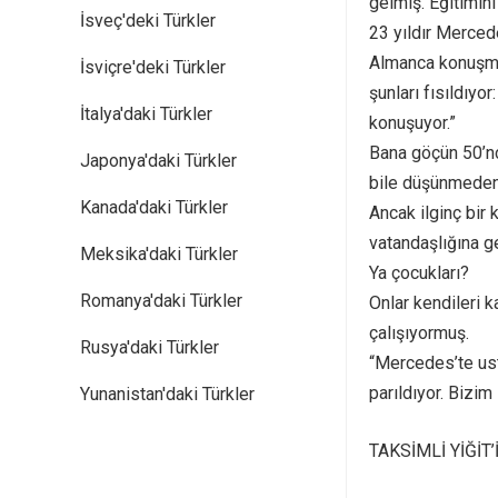
gelmiş. Eğitimin
İsveç'deki Türkler
23 yıldır Merced
Almanca konuşmay
İsviçre'deki Türkler
şunları fısıldı
İtalya'daki Türkler
konuşuyor.”
Bana göçün 50’nc
Japonya'daki Türkler
bile düşünmeden
Kanada'daki Türkler
Ancak ilginç bir
vatandaşlığına 
Meksika'daki Türkler
Ya çocukları?
Romanya'daki Türkler
Onlar kendileri k
çalışıyormuş.
Rusya'daki Türkler
“Mercedes’te ust
parıldıyor. Bizi
Yunanistan'daki Türkler
TAKSİMLİ YİĞİT