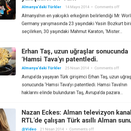
Almanya'daki Türkler
14 Mayıs 2014
•
Comments off
Almanya’nın en yakışıklı erkeğinin belirlendiği Mr. Wor
Germany yarışmasında 23 yaşındaki Yasin Bozkurt biri
seçilirken, 30 yaşındaki Mahmut Karaton, ‘Mister…
Erhan Taş, uzun uğraşlar sonucunda
‘Hamsi Tava’yı patentledi.
Almanya'daki Türkler
25 Nisan 2014
•
Comments off
Avrupa’da yaşayan Türk girişimci Erhan Taş, uzun uğraş
sonucunda ‘Hamsi Tava’yı patentledi. Hamsi Tava’nın
haklarını elinde bulunduran Taş, Avrupa’da pazara…
Nazan Eckes: Alman televizyon kanal
RTL’de çalışan Türk asıllı Alman sun
@Video
21 Nisan 2014
•
Comments off