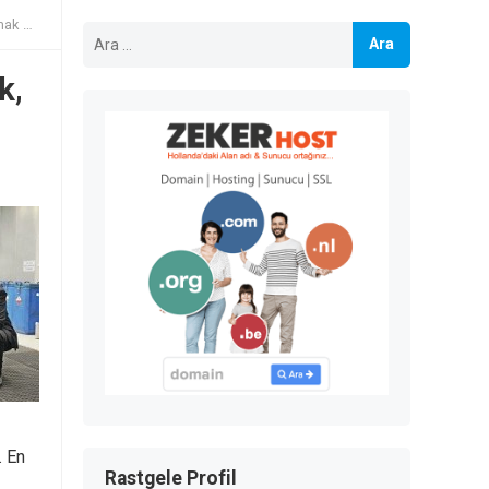
gibi
Arama:
k,
. En
Rastgele Profil