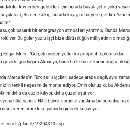
sındakiler köylerden geldikleri için burada büyük şehir şoku yaşam
büyük bir şehirden kalkıp, burada köy gibi bir yere geldim. Yani t
adım.”
sı, çok başarılı bir entegrasyon atmosferi yaratmış. Bunda Mer
rolü var. Bu güler yüzlü işçi bize dürüstlüğün milliyetinin olmadığı
g Edgar Morin, “Gerçek medeniyetler kozmopolit toplumlardan
. Bu gezide gördüğüm Almanya, bana bu tezin ne kadar doğru oldu
ında Mercedes’in Türk asıllı işçileri sadece araba değil, aynı zam
iz’in renkli neşesini de monte ediyor. Emin olunuz ki, bu Akdeniz
linini daha da cazip kılıyor, daha güzelleştiriyor.
syonu hâlâ sancılı. Hâlâ büyük sorunlar var. Ama bu sorunlar, size
m umut veren örneklerin yanında giderek küçülüyor.
iyet.com.tr/planet/19204313.asp