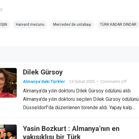
42
IŞIN
Harvard mezunu
Mercedes'de ustabaşı
TÜRK KADAR DİNDAR
Dilek Gürsoy
Almanya'daki Türkler
24 Şubat 2020
•
Comments off
Almanya’da yılın doktoru Dilek Gürsoy ödülünü aldı
Almanya’da yılın doktoru seçilen Dilek Gürsoy ödülünü
Düsseldorf’da düzenlenen törende aldı. Yapay kalp…
Yasin Bozkurt : Almanya’nın en
yakışıklısı bir Türk