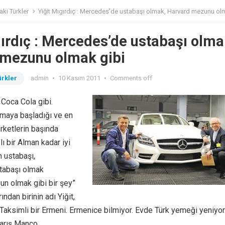
ki Türkler
Yiğit Mıgırdıç : Mercedes’de ustabaşı olmak, Harvard mezunu olmak 
gırdıç : Mercedes’de ustabaşı olma
 mezunu olmak gibi
rkler
admin
•
10 Kasım 2011
•
Comments off
Coca Cola gibi.
ışmaya başladığı ve en
irketlerin başında
’lı bir Alman kadar iyi
 ustabaşı,
tabaşı olmak
n olmak gibi bir şey”
ından birinin adı Yiğit,
 Taksimli bir Ermeni. Ermenice bilmiyor. Evde Türk yemeği yeniyor
Barış Manço.