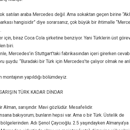
k satılan araba Mercedes değil. Ama sokaktan geçen birine “Akl
markası hangisidir” diye sorarsanız, çok büyük bir ihtimalle “Mer
.
 için, biraz Coca Cola şirketine benziyor. Yani Türklerin üst göre
en biri.
le, Mercedes’in Stuttgart’taki fabrikasından içeri girerken cevab
ru şuydu: “Buradaki bir Türk için Mercedes’te çalıyor olmak ne a
n montajının yapıldığı bölümdeyiz.
SARIŞIN TÜRK KADAR DİNDAR
bir Alman, sarışındır. Mavi gözlüdür. Mesafelidir.
nsana bakıyorum; bunların hepsi var. Ama o bir Türk. Üstelik de
 bölgelerinden. Adı Şenol Çaycıoğlu. 2.5 yaşındayken Almanya’ya