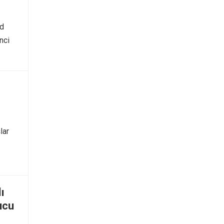
ld
nci
lar
ı
ucu