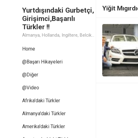
Yiğit Mıgırdı
Yurtdışındaki Gurbetçi,
Girişimci,Başarılı
Türkler !!
Almanya, Hollanda, Ingiltere, Belcika, Fransa, Amerika, Cin, Rusya, Isvec, Isvicre, Yunanistan, Kanada, Avusturya Başarılı Muthis Türk lerin Hikaye ve Öykuleri, Turk Isadamlari, Turk Girisimciler, Avrupali Turkler
Home
@Başarı Hikayeleri
@Diğer
@Video
Afrika'daki Türkler
Almanya'daki Türkler
Amerika'daki Türkler