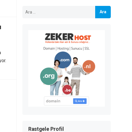
Arama:
ı
a
yor.
Rastgele Profil