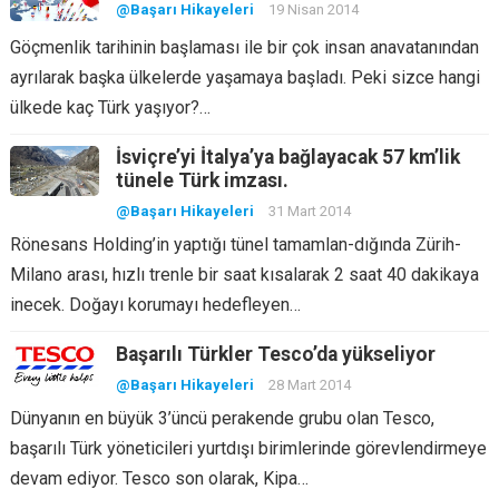
@Başarı Hikayeleri
19 Nisan 2014
Göçmenlik tarihinin başlaması ile bir çok insan anavatanından
ayrılarak başka ülkelerde yaşamaya başladı. Peki sizce hangi
ülkede kaç Türk yaşıyor?…
İsviçre’yi İtalya’ya bağlayacak 57 km’lik
tünele Türk imzası.
@Başarı Hikayeleri
31 Mart 2014
Rönesans Holding’in yaptığı tünel tamamlan-dığında Zürih-
Milano arası, hızlı trenle bir saat kısalarak 2 saat 40 dakikaya
inecek. Doğayı korumayı hedefleyen…
Başarılı Türkler Tesco’da yükseliyor
@Başarı Hikayeleri
28 Mart 2014
Dünyanın en büyük 3’üncü perakende grubu olan Tesco,
başarılı Türk yöneticileri yurtdışı birimlerinde görevlendirmeye
devam ediyor. Tesco son olarak, Kipa…