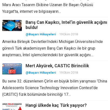
Mars Aracı Tasarım Ekibine Uzanan Bir Başarı Öyküsü
Yozgat’ta, internet ve bilgisayarın…
Barış Can Kaşıkcı, Intel’in güvenlik açığını
buldu!
@Başarı Hikayeleri
19 Ekim 2018
Amerika Birleşik Devletleri’ndeki Michigan Üniversitesi’nde
görevli Türk akademisyen Barış Can Kaşıkcı ile bir grup
araştırmacı, İntel işlemcilerindeki bir güvenlik açığını…
Mert Akyürek, CASTIC Birincilik
@Başarı Hikayeleri
19 Ekim 2018
Bu sene 32. düzenlenen Çin’in en büyük bilim yarışması ‘China
Adolescents Science Technology Innovation Contest’de
(CASTIC) fizik bölümünde birinciliği 17…
Hangi ülkede kaç Türk yaşıyor?