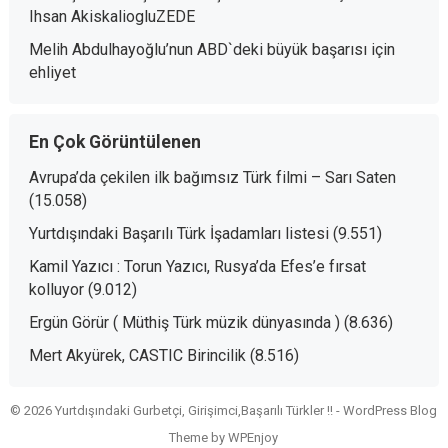
Ihsan AkiskaliogluZEDE
Melih Abdulhayoğlu’nun ABD`deki büyük başarısı
için
ehliyet
En Çok Görüntülenen
Avrupa’da çekilen ilk bağımsız Türk filmi – Sarı Saten
(15.058)
Yurtdışındaki Başarılı Türk İşadamları listesi
(9.551)
Kamil Yazıcı : Torun Yazıcı, Rusya’da Efes’e fırsat
kolluyor
(9.012)
Ergün Görür ( Müthiş Türk müzik dünyasında )
(8.636)
Mert Akyürek, CASTIC Birincilik
(8.516)
© 2026 Yurtdışındaki Gurbetçi, Girişimci,Başarılı Türkler !! -
WordPress Blog
Theme
by
WPEnjoy