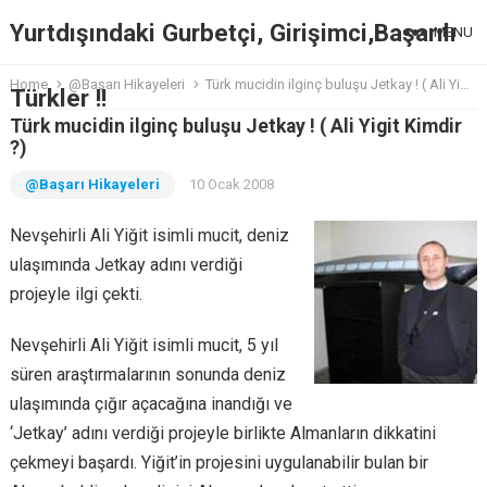
Yurtdışındaki Gurbetçi, Girişimci,Başarılı
MENU
Home
@Başarı Hikayeleri
Türk mucidin ilginç buluşu Jetkay ! ( Ali Yigit Kimdir ?)
Türkler !!
Türk mucidin ilginç buluşu Jetkay ! ( Ali Yigit Kimdir
?)
@Başarı Hikayeleri
10 Ocak 2008
Nevşehirli Ali Yiğit isimli mucit, deniz
ulaşımında Jetkay adını verdiği
projeyle ilgi çekti.
Nevşehirli Ali Yiğit isimli mucit, 5 yıl
süren araştırmalarının sonunda deniz
ulaşımında çığır açacağına inandığı ve
‘Jetkay’ adını verdiği projeyle birlikte Almanların dikkatini
çekmeyi başardı. Yiğit’in projesini uygulanabilir bulan bir