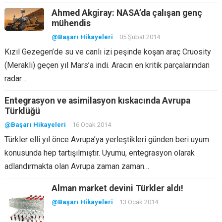
Ahmed Akgiray: NASA’da çalışan genç
mühendis
@Başarı Hikayeleri
05 Şubat 2014
Kızıl Gezegen’de su ve canlı izi peşinde koşan araç Cruosity
(Meraklı) geçen yıl Mars’a indi. Aracın en kritik parçalarından
radar…
Entegrasyon ve asimilasyon kıskacında Avrupa
Türklüğü
@Başarı Hikayeleri
16 Ocak 2014
Türkler elli yıl önce Avrupa’ya yerleştikleri günden beri uyum
konusunda hep tartışılmıştır. Uyumu, entegrasyon olarak
adlandırmakta olan Avrupa zaman zaman…
Alman market devini Türkler aldı!
@Başarı Hikayeleri
13 Ocak 2014