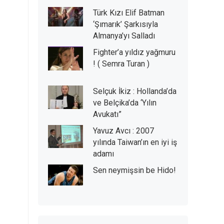
Türk Kızı Elif Batman
‘Şımarık’ Şarkısıyla
Almanya’yı Salladı
Fighter’a yıldız yağmuru
! ( Semra Turan )
Selçuk İkiz : Hollanda’da
ve Belçika’da ‘Yılın
Avukatı”
Yavuz Avcı : 2007
yılında Taiwan’ın en iyi iş
adamı
Sen neymişsin be Hido!