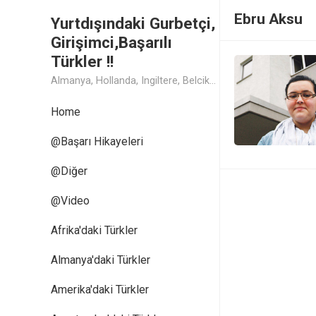
Ebru Aksu
Yurtdışındaki Gurbetçi,
Girişimci,Başarılı
Türkler !!
Almanya, Hollanda, Ingiltere, Belcika, Fransa, Amerika, Cin, Rusya, Isvec, Isvicre, Yunanistan, Kanada, Avusturya Başarılı Muthis Türk lerin Hikaye ve Öykuleri, Turk Isadamlari, Turk Girisimciler, Avrupali Turkler
Home
@Başarı Hikayeleri
@Diğer
@Video
Afrika'daki Türkler
Almanya'daki Türkler
Amerika'daki Türkler