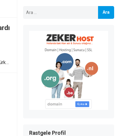
Arama:
ardı
Türk…
Rastgele Profil