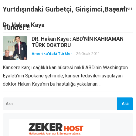
Yurtdışındaki Gurbetçi, Girişimci,Başarılı
MENU
Dr. Hakan Kaya
Türkler !!
DR. Hakan Kaya : ABD’NİN KAHRAMAN
TÜRK DOKTORU
Amerika'daki Türkler
26 Ocak 2011
Kansere karşı sağlıklı kan hücresi nakli ABD’nin Washington
Eyaleti’nin Spokane şehrinde, kanser tedavileri uygulayan
doktor Hakan Kaya’nın bu hastalığa yakalanan…
Arama: