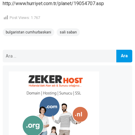
http://www.hurriyet.com.tr/planet/19054707.asp
Post Views:
1.767
bulgaristan cumhurbaskani
sali saban
Arama: