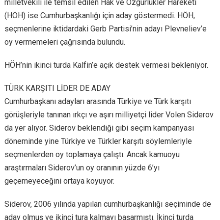
milletvekili ile temsil edilen Hak ve Özgürlükler Hareketi
(HÖH) ise Cumhurbaşkanlığı için aday göstermedi. HÖH,
seçmenlerine iktidardaki Gerb Partisi’nin adayı Plevneliev’e
oy vermemeleri çağrısında bulundu.
HÖH’nin ikinci turda Kalfin’e açık destek vermesi bekleniyor.
TÜRK KARŞITI LİDER DE ADAY
Cumhurbaşkanı adayları arasında Türkiye ve Türk karşıtı
görüşleriyle tanınan ırkçı ve aşırı milliyetçi lider Volen Siderov
da yer alıyor. Siderov beklendiği gibi seçim kampanyası
döneminde yine Türkiye ve Türkler karşıtı söylemleriyle
seçmenlerden oy toplamaya çalıştı. Ancak kamuoyu
araştırmaları Siderov’un oy oranının yüzde 6’yı
geçemeyeceğini ortaya koyuyor.
Siderov, 2006 yılında yapılan cumhurbaşkanlığı seçiminde de
aday olmuş ve ikinci tura kalmayı başarmıştı. İkinci turda