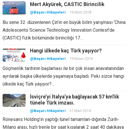
Mert Akyürek, CASTIC Birincilik
@Başarı Hikayeleri
19 Ekim 2018
Bu sene 32. düzenlenen Çin’in en büyük bilim yarışması ‘China
Adolescents Science Technology Innovation Contest’de
(CASTIC) fizik bölümünde birinciliği 17…
Hangi ülkede kaç Türk yaşıyor?
@Başarı Hikayeleri
19 Nisan 2014
Göçmenlik tarihinin başlaması ile bir çok insan anavatanından
ayrılarak başka ülkelerde yaşamaya başladı. Peki sizce hangi
ülkede kaç Türk yaşıyor?…
İsviçre’yi İtalya’ya bağlayacak 57 km’lik
tünele Türk imzası.
@Başarı Hikayeleri
31 Mart 2014
Rönesans Holding’in yaptığı tünel tamamlan-dığında Zürih-
Milano arası, hızlı trenle bir saat kısalarak 2 saat 40 dakikaya