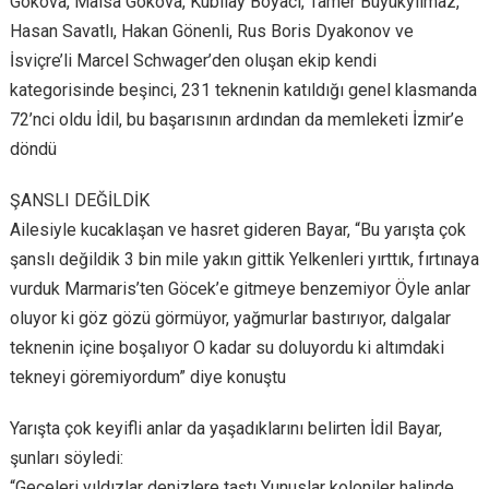
Gökova, Maisa Gökova, Kubilay Boyacı, Tamer Büyükyılmaz,
Hasan Savatlı, Hakan Gönenli, Rus Boris Dyakonov ve
İsviçre’li Marcel Schwager’den oluşan ekip kendi
kategorisinde beşinci, 231 teknenin katıldığı genel klasmanda
72’nci oldu İdil, bu başarısının ardından da memleketi İzmir’e
döndü
ŞANSLI DEĞİLDİK
Ailesiyle kucaklaşan ve hasret gideren Bayar, “Bu yarışta çok
şanslı değildik 3 bin mile yakın gittik Yelkenleri yırttık, fırtınaya
vurduk Marmaris’ten Göcek’e gitmeye benzemiyor Öyle anlar
oluyor ki göz gözü görmüyor, yağmurlar bastırıyor, dalgalar
teknenin içine boşalıyor O kadar su doluyordu ki altımdaki
tekneyi göremiyordum” diye konuştu
Yarışta çok keyifli anlar da yaşadıklarını belirten İdil Bayar,
şunları söyledi:
“Geceleri yıldızlar denizlere taştı Yunuslar koloniler halinde