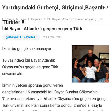
Yurtdışındaki Gurbetçi, Girişimci,Başarılı
MENU
Home
@Başarı Hikayeleri
İdil Bayar : Atlantik’i geçen en genç Türk
Türkler !!
İdil Bayar : Atlantik’i geçen en genç Türk
@Başarı Hikayeleri
20 Aralık 2010
İzmir bu genç kızı konuşuyor
16 yaşındaki İdil Bayar, Atlantik
Okyanusu’nu geçen en genç Türk
unvanını aldı
İzmir’in yelken sporuna gönül veren
gençlerinden 16 yaşındaki İdil Bayar, Cumhur Gökova’nın
‘Gökova’ adlı teknesiyle Atlantik Okyanusu’nu geçen en genç
Türk unvanını aldıktan sonra kente döndü İzmir’de ailesiyle