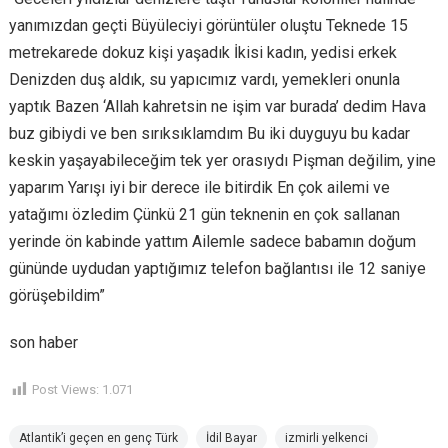
yanımızdan geçti Büyüleciyi görüntüler oluştu Teknede 15
metrekarede dokuz kişi yaşadık İkisi kadın, yedisi erkek
Denizden duş aldık, su yapıcımız vardı, yemekleri onunla
yaptık Bazen ‘Allah kahretsin ne işim var burada’ dedim Hava
buz gibiydi ve ben sırıksıklamdım Bu iki duyguyu bu kadar
keskin yaşayabileceğim tek yer orasıydı Pişman değilim, yine
yaparım Yarışı iyi bir derece ile bitirdik En çok ailemi ve
yatağımı özledim Çünkü 21 gün teknenin en çok sallanan
yerinde ön kabinde yattım Ailemle sadece babamın doğum
gününde uydudan yaptığımız telefon bağlantısı ile 12 saniye
görüşebildim”
son haber
Post Views:
1.071
Atlantik’i geçen en genç Türk
İdil Bayar
izmirli yelkenci