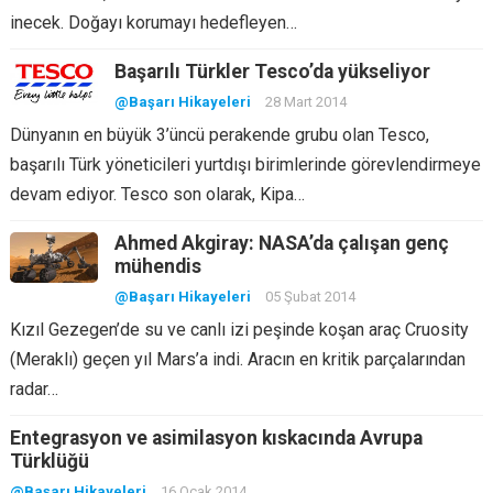
inecek. Doğayı korumayı hedefleyen…
Başarılı Türkler Tesco’da yükseliyor
@Başarı Hikayeleri
28 Mart 2014
Dünyanın en büyük 3’üncü perakende grubu olan Tesco,
başarılı Türk yöneticileri yurtdışı birimlerinde görevlendirmeye
devam ediyor. Tesco son olarak, Kipa…
Ahmed Akgiray: NASA’da çalışan genç
mühendis
@Başarı Hikayeleri
05 Şubat 2014
Kızıl Gezegen’de su ve canlı izi peşinde koşan araç Cruosity
(Meraklı) geçen yıl Mars’a indi. Aracın en kritik parçalarından
radar…
Entegrasyon ve asimilasyon kıskacında Avrupa
Türklüğü
@Başarı Hikayeleri
16 Ocak 2014