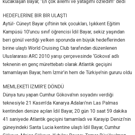
kucaklaşan Bayar, “En çok ailemi ve yatağımı özledim” dedi
HEDEFLERİNE BİR BİR ULAŞTI
Aytül- Cüneyt Bayar çiftinin tek çocukları, Işıkkent Eğitim
Kampüsü 10’uncu sınıf öğrencisi İdil Bayar, sekiz yaşından
beri gönül verdiği yelken sporunda en büyük hedeflerinden
birine ulaştı World Cruising Club tarafından düzenlenen
Uluslararası ARC 2010 yarışı çerçevesinde ‘Gökova’ adlı
teknenin en genç mürettebatı olarak Atlantik geçişini
tamamlayan Bayar, hem İzmir’in hem de Türkiye’nin gururu oldu
MEMLEKETİ İZMİR’E DÖNDÜ
Dünya turu yapan Cumhur Gökova’nın soyadını verdiği
teknesiyle 21 Kasım’da Kanarya Adaları’nın Las Palmas
kentinden denize açılan İdil Bayar, 20 gün 10 saat 59 dakika
41 saniyede Atlantik geçişini tamamladı ve Karayip Denizi’nin
güneyindeki Santa Lucia kentine ulaştı İdil Bayar, Cumhur