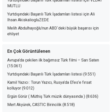
Yurtdışındaki Başarılı Türk İşadamları listesi
için
VEDAT
MUTLU
Yurtdışındaki Başarılı Türk İşadamları listesi
için
Ali
Ihsan AkiskaliogluZEDE
Melih Abdulhayoğlu’nun ABD`deki büyük başarısı
için
ehliyet
En Çok Görüntülenen
Avrupa’da çekilen ilk bağımsız Türk filmi – Sarı Saten
(15.061)
Yurtdışındaki Başarılı Türk İşadamları listesi
(9.551)
Kamil Yazıcı : Torun Yazıcı, Rusya’da Efes’e fırsat
kolluyor
(9.012)
Ergün Görür ( Müthiş Türk müzik dünyasında )
(8.636)
Mert Akyürek, CASTIC Birincilik
(8.518)