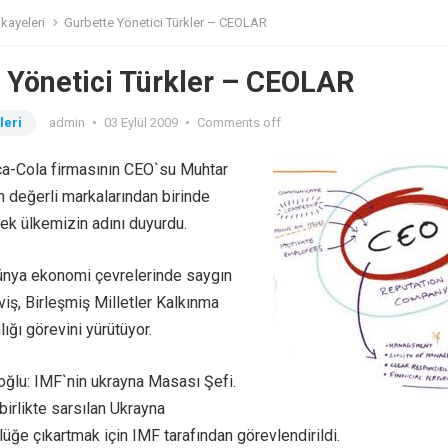
kayeleri
Gurbette Yönetici Türkler – CEOLAR
 Yönetici Türkler – CEOLAR
leri
admin
•
03 Eylül 2009
•
Comments off
ca-Cola firmasının CEO`su Muhtar
n değerli markalarından birinde
ek ülkemizin adını duyurdu.
ünya ekonomi çevrelerinde saygın
viş, Birleşmiş Milletler Kalkınma
ığı görevini yürütüyor.
ğlu: IMF`nin ukrayna Masası Şefi.
birlikte sarsılan Ukrayna
üğe çıkartmak için IMF tarafından görevlendirildi.