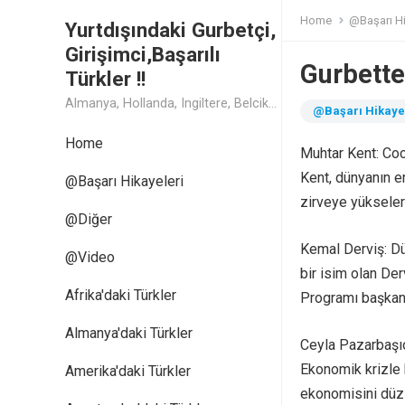
Home
@Başarı Hi
Yurtdışındaki Gurbetçi,
Girişimci,Başarılı
Gurbette
Türkler !!
Almanya, Hollanda, Ingiltere, Belcika, Fransa, Amerika, Cin, Rusya, Isvec, Isvicre, Yunanistan, Kanada, Avusturya Başarılı Muthis Türk lerin Hikaye ve Öykuleri, Turk Isadamlari, Turk Girisimciler, Avrupali Turkler
@Başarı Hikaye
Home
Muhtar Kent: Co
Kent, dünyanın e
@Başarı Hikayeleri
zirveye yükseler
@Diğer
Kemal Derviş: D
@Video
bir isim olan Der
Afrika'daki Türkler
Programı başkanl
Almanya'daki Türkler
Ceyla Pazarbaşıo
Ekonomik krizle 
Amerika'daki Türkler
ekonomisini düzl