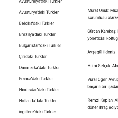
Avusturalya'daki Türkler
Murat Onuk: Micr
Avusturya'daki Türkler
sorumlusu olarak
Belcika'daki Türkler
Gürcan Karakaş: 
Brezilya'daki Türkler
yöneticisi koltuğ
Bulgaristan'daki Türkler
Ayşegül İldeniz: 
Çin'deki Türkler
Hilmi Selçuk: Alm
Danimarka'daki Türkler
Fransa'daki Türkler
Vural Öger: Avru
başarılı bir işada
Hindisdan'daki Türkler
Remzi Kaplan: Al
Hollanda'daki Türkler
döner ihraç ediyo
ingiltere'deki Türkler