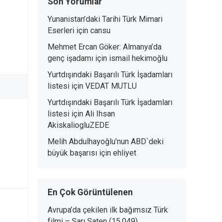
Son Yorumlar
Yunanistan’daki Tarihi Türk Mimari
Eserleri
için
cansu
Mehmet Ercan Göker: Almanya’da
genç işadamı
için
ismail hekimoğlu
Yurtdışındaki Başarılı Türk İşadamları
listesi
için
VEDAT MUTLU
Yurtdışındaki Başarılı Türk İşadamları
listesi
için
Ali Ihsan
AkiskaliogluZEDE
Melih Abdulhayoğlu’nun ABD`deki
büyük başarısı
için
ehliyet
En Çok Görüntülenen
Avrupa’da çekilen ilk bağımsız Türk
filmi – Sarı Saten
(15.049)