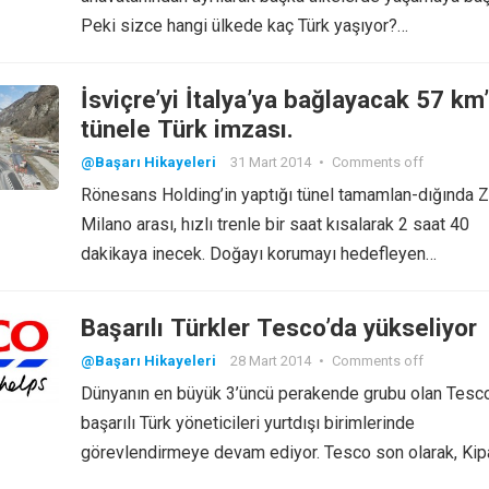
Peki sizce hangi ülkede kaç Türk yaşıyor?…
İsviçre’yi İtalya’ya bağlayacak 57 km’
tünele Türk imzası.
@Başarı Hikayeleri
31 Mart 2014
•
Comments off
Rönesans Holding’in yaptığı tünel tamamlan-dığında Z
Milano arası, hızlı trenle bir saat kısalarak 2 saat 40
dakikaya inecek. Doğayı korumayı hedefleyen…
Başarılı Türkler Tesco’da yükseliyor
@Başarı Hikayeleri
28 Mart 2014
•
Comments off
Dünyanın en büyük 3’üncü perakende grubu olan Tesco
başarılı Türk yöneticileri yurtdışı birimlerinde
görevlendirmeye devam ediyor. Tesco son olarak, Ki