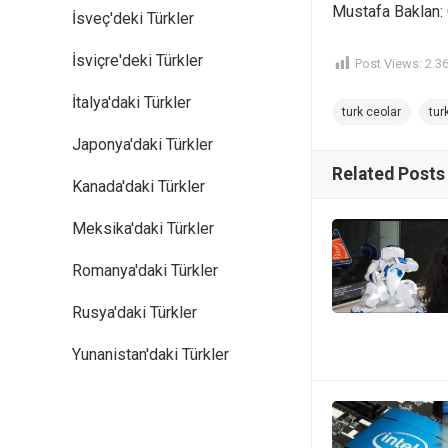
Mustafa Baklan:
İsveç'deki Türkler
İsviçre'deki Türkler
Post Views:
2.3
İtalya'daki Türkler
turk ceolar
tur
Japonya'daki Türkler
Related Posts
Kanada'daki Türkler
Meksika'daki Türkler
Romanya'daki Türkler
Rusya'daki Türkler
Yunanistan'daki Türkler