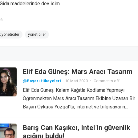
 Gida maddelerinde dev isim.
66
k yoneticiler
yoneticiler
Elif Eda Güneş: Mars Aracı Tasarım
@Başarı Hikayeleri
10 Mart 2020
•
Comments off
Elif Eda Güneş: Kalem Kağıtla Kodlama Yapmayı
Öğrenmekten Mars Aracı Tasarım Ekibine Uzanan Bir
Başarı Öyküsü Yozgat’ta, internet ve bilgisayarın…
Barış Can Kaşıkcı, Intel’in güvenlik
açığını buldu!