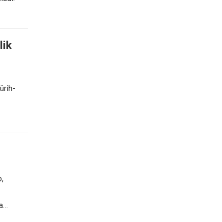
lik
ürih-
,
pa…