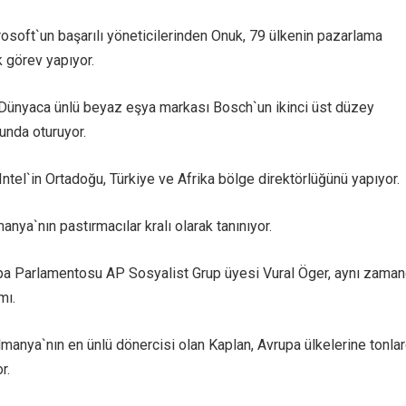
osoft`un başarılı yöneticilerinden Onuk, 79 ülkenin pazarlama
 görev yapıyor.
Dünyaca ünlü beyaz eşya markası Bosch`un ikinci üst düzey
unda oturuyor.
Intel`in Ortadoğu, Türkiye ve Afrika bölge direktörlüğünü yapıyor.
anya`nın pastırmacılar kralı olarak tanınıyor.
pa Parlamentosu AP Sosyalist Grup üyesi Vural Öger, aynı zama
mı.
manya`nın en ünlü dönercisi olan Kaplan, Avrupa ülkelerine tonla
r.