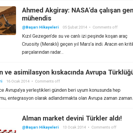
Ahmed Akgiray: NASA’da çalışan ge
mühendis
@Başarı Hikayeleri
05 Şubat 2014
•
Comments off
Kızıl Gezegen’de su ve canlı izi peşinde koşan araç
Cruosity (Meraklı) geçen yıl Mars’a indi. Aracın en kriti
parçalarından radar…
n ve asimilasyon kıskacında Avrupa Türklüğ
ri
16 Ocak 2014
•
Comments off
 önce Avrupa’ya yerleştikleri günden beri uyum konusunda hep
Uyumu, entegrasyon olarak adlandırmakta olan Avrupa zaman zaman
Alman market devini Türkler aldı!
@Başarı Hikayeleri
13 Ocak 2014
•
Comments off