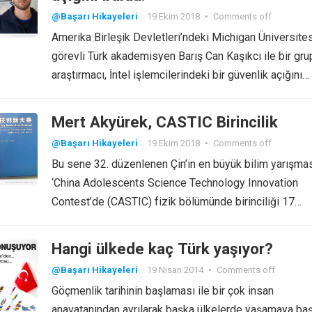
@Başarı Hikayeleri
19 Ekim 2018
•
Comments off
Amerika Birleşik Devletleri’ndeki Michigan Üniversite
görevli Türk akademisyen Barış Can Kaşıkcı ile bir gru
araştırmacı, İntel işlemcilerindeki bir güvenlik açığını…
Mert Akyürek, CASTIC Birincilik
@Başarı Hikayeleri
19 Ekim 2018
•
Comments off
Bu sene 32. düzenlenen Çin’in en büyük bilim yarışma
‘China Adolescents Science Technology Innovation
Contest’de (CASTIC) fizik bölümünde birinciliği 17…
Hangi ülkede kaç Türk yaşıyor?
@Başarı Hikayeleri
19 Nisan 2014
•
Comments off
Göçmenlik tarihinin başlaması ile bir çok insan
anavatanından ayrılarak başka ülkelerde yaşamaya baş