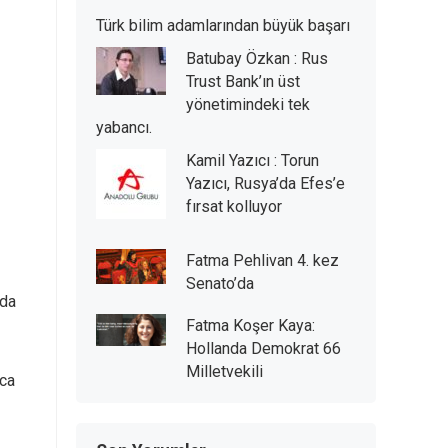
Türk bilim adamlarından büyük başarı
Batubay Özkan : Rus
Trust Bank’ın üst
yönetimindeki tek
yabancı.
Kamil Yazıcı : Torun
Yazıcı, Rusya’da Efes’e
fırsat kolluyor
Fatma Pehlivan 4. kez
Senato’da
nda
Fatma Koşer Kaya:
Hollanda Demokrat 66
Milletvekili
rca