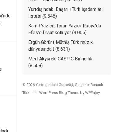
Yurtdışındaki Başarılı Türk İşadamları
si’nde
listesi
(9.546)
p
Kamil Yazıcı : Torun Yazıcı, Rusya’da
Efes’e fırsat kolluyor
(9.005)
Ergün Görür ( Müthiş Türk müzik
dünyasında )
(8.631)
Mert Akyürek, CASTIC Birincilik
(8.508)
sı
© 2026 Yurtdışındaki Gurbetçi, Girişimci,Başarılı
Türkler !! -
WordPress Blog Theme
by
WPEnjoy
ladı.