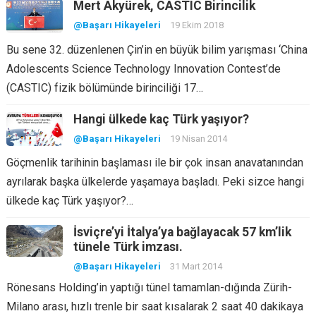
Mert Akyürek, CASTIC Birincilik
@Başarı Hikayeleri
19 Ekim 2018
Bu sene 32. düzenlenen Çin’in en büyük bilim yarışması ‘China
Adolescents Science Technology Innovation Contest’de
(CASTIC) fizik bölümünde birinciliği 17…
Hangi ülkede kaç Türk yaşıyor?
@Başarı Hikayeleri
19 Nisan 2014
Göçmenlik tarihinin başlaması ile bir çok insan anavatanından
ayrılarak başka ülkelerde yaşamaya başladı. Peki sizce hangi
ülkede kaç Türk yaşıyor?…
İsviçre’yi İtalya’ya bağlayacak 57 km’lik
tünele Türk imzası.
@Başarı Hikayeleri
31 Mart 2014
Rönesans Holding’in yaptığı tünel tamamlan-dığında Zürih-
Milano arası, hızlı trenle bir saat kısalarak 2 saat 40 dakikaya