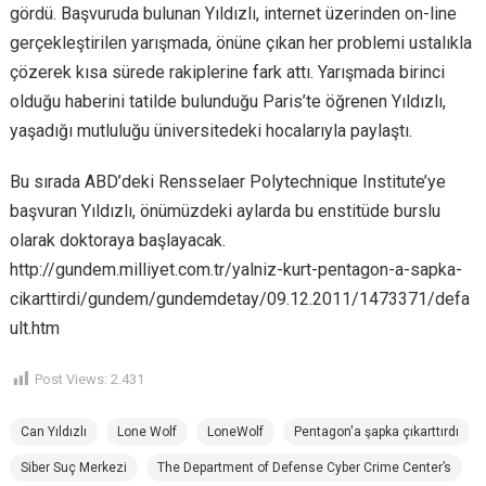
gördü. Başvuruda bulunan Yıldızlı, internet üzerinden on-line
gerçekleştirilen yarışmada, önüne çıkan her problemi ustalıkla
çözerek kısa sürede rakiplerine fark attı. Yarışmada birinci
olduğu haberini tatilde bulunduğu Paris’te öğrenen Yıldızlı,
yaşadığı mutluluğu üniversitedeki hocalarıyla paylaştı.
Bu sırada ABD’deki Rensselaer Polytechnique Institute’ye
başvuran Yıldızlı, önümüzdeki aylarda bu enstitüde burslu
olarak doktoraya başlayacak.
http://gundem.milliyet.com.tr/yalniz-kurt-pentagon-a-sapka-
cikarttirdi/gundem/gundemdetay/09.12.2011/1473371/defa
ult.htm
Post Views:
2.431
Can Yıldızlı
Lone Wolf
LoneWolf
Pentagon'a şapka çıkarttırdı
Siber Suç Merkezi
The Department of Defense Cyber Crime Center’s