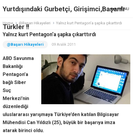
Yurtdışındaki Gurbetçi, Girişimci,Başarılı
MENU
Home
@Başarı Hikayeleri
Yalnız kurt Pentagon’a şapka çıkarttırdı
Türkler !!
Yalnız kurt Pentagon’a şapka çıkarttırdı
@Başarı Hikayeleri
09 Aralık 2011
ABD Savunma
Bakanlığı
Pentagon’a
bağlı Siber
Suç
Merkezi’nin
düzenlediği
uluslararası yarışmaya Türkiye’den katılan Bilgisayar
Mühendisi Can Yıldızlı (25), büyük bir başarıya imza
atarak birinci oldu.