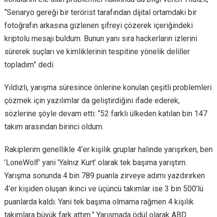
“Senaryo gereği bir terörist tarafından dijital ortamdaki bir
fotoğrafın arkasına gizlenen şifreyi çözerek içeriğindeki
kriptolu mesajı buldum. Bunun yanı sıra hackerların izlerini
sürerek suçları ve kimliklerinin tespitine yönelik deliller
topladım” dedi.
Yıldızlı, yarışma süresince önlerine konulan çeşitli problemleri
çözmek için yazılımlar da geliştirdiğini ifade ederek,
sözlerine şöyle devam etti: “52 farklı ülkeden katılan bin 147
takım arasından birinci oldum.
Rakiplerim genellikle 4’er kişilik gruplar halinde yarışırken, ben
’LoneWolf’ yani ’Yalnız Kurt’ olarak tek başıma yarıştım.
Yarışma sonunda 4 bin 789 puanla zirveye adımı yazdırırken
4’er kişiden oluşan ikinci ve üçüncü takımlar ise 3 bin 500’lü
puanlarda kaldı. Yani tek başıma olmama rağmen 4 kişilik
takımlara büyük fark attım.” Yarışmada ödül olarak ABD