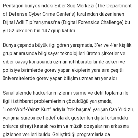
Pentagon bünyesindeki Siber Suç Merkezi (The Department
of Defense Cyber Crime Center’s) tarafından düzenlenen
Dijital Adli Tıp Yarışması’na (Digital Forensics Challenge) bu
yıl 52 ülkeden bin 147 grup katıldı.
Dünya çapında büyük ilgi gören yarışmada, 3’er ve 4’er kişilik
gruplar arasında bilgisayar teknolojileri üreten şirketler ve
siber savaş konusunda uzman istihbaratçılar ile askeri ve
polisiye birimlerde görev yapan ekiplerin yanı sıra çeşitli
üniversitelerde görev yapan bilişim uzmanları yer aldı.
Sanal alemde hackerların izlerini sürme ve delil toplama ile
ilgili istihbarat problemlerinin çözüldüğü yarışmada,
“LoneWolf-Yalnız Kurt” adıyla “tek başına” yarışan Can Yıldızlı,
yarışma süresince hedef olarak gösterilen dijital ortamdaki
onlarca şifreyi kırarak resim ve müzik dosyalarının arkasına
gizlenen verileri buldu. Geliştirdiği programlarla da