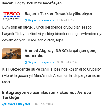
inecek. Doğayı korumayı hedefleyen…
Başarılı Türkler Tesco’da yükseliyor
@Başarı Hikayeleri
28 Mart 2014
Dünyanın en büyük 3’üncü perakende grubu olan Tesco,
başarılı Türk yöneticileri yurtdışı birimlerinde görevlendirmeye
devam ediyor. Tesco son olarak, Kipa…
Ahmed Akgiray: NASA’da çalışan genç
mühendis
@Başarı Hikayeleri
05 Şubat 2014
Kızıl Gezegen’de su ve canlı izi peşinde koşan araç Cruosity
(Meraklı) geçen yıl Mars’a indi. Aracın en kritik parçalarından
radar…
Entegrasyon ve asimilasyon kıskacında Avrupa
Türklüğü
@Başarı Hikayeleri
16 Ocak 2014