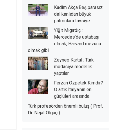
Kadim Akça:Beş parasız
delikanlıdan büyük
patronlara tavsiye
Yiğit Mıgırdıç :
Mercedes’de ustabaşı
olmak, Harvard mezunu
olmak gibi
Zeynep Kartal : Türk
modacıya modellik
yaptılar
Ferzan Özpetek Kimdir?
O artık İtalya’nın en
güçlüleri arasında
Türk profesörden önemli buluş ( Prof.
Dr. Nejat Olgaç )