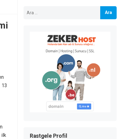
Arama:
mi
en
. 13
ün
ilk
Rastgele Profil