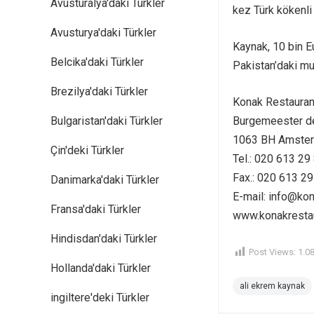
Avusturalya'daki Türkler
kez Türk kökenli 
Avusturya'daki Türkler
Kaynak, 10 bin E
Belcika'daki Türkler
Pakistan’daki mu
Brezilya'daki Türkler
Konak Restauran
Bulgaristan'daki Türkler
Burgemeester de
1063 BH Amste
Çin'deki Türkler
Tel.: 020 613 29
Fax.: 020 613 29
Danimarka'daki Türkler
E-mail: info@kon
Fransa'daki Türkler
www.konakrestau
Hindisdan'daki Türkler
Post Views:
1.0
Hollanda'daki Türkler
ali ekrem kaynak
ingiltere'deki Türkler