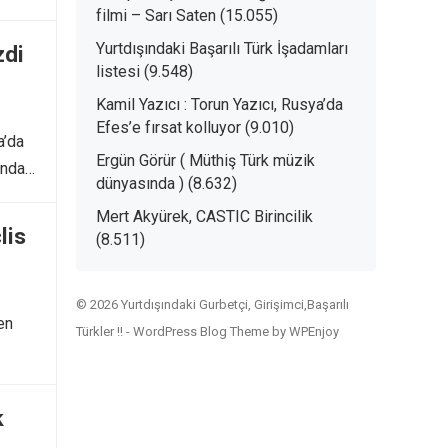
filmi – Sarı Saten
(15.055)
Yurtdışındaki Başarılı Türk İşadamları
zdi
listesi
(9.548)
Kamil Yazıcı : Torun Yazıcı, Rusya’da
Efes’e fırsat kolluyor
(9.010)
a’da
Ergün Görür ( Müthiş Türk müzik
ında
dünyasında )
(8.632)
Mert Akyürek, CASTIC Birincilik
lis
(8.511)
© 2026 Yurtdışındaki Gurbetçi, Girişimci,Başarılı
en
Türkler !! -
WordPress Blog Theme
by
WPEnjoy
k