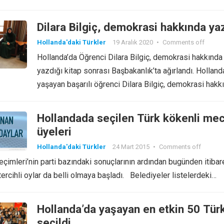
Dilara Bilgiç, demokrasi hakkında ya
Hollanda'daki Türkler
19 Aralık 2020
•
Comments off
Hollanda’da Öğrenci Dilara Bilgiç, demokrasi hakkında
yazdığı kitap sonrası Başbakanlık’ta ağırlandı. Holland
yaşayan başarılı öğrenci Dilara Bilgiç, demokrasi hakk
yazdığı…
Hollandada seçilen Türk kökenli mec
üyeleri
Hollanda'daki Türkler
24 Mart 2015
•
Comments off
eçimleri’nin parti bazındaki sonuçlarının ardından bugünden itibar
tercihli oylar da belli olmaya başladı. Belediyeler listelerdeki…
Hollanda’da yaşayan en etkin 50 Tür
seçildi..