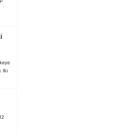
op
i
lkeye
 Iki
12