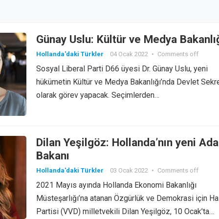
Günay Uslu: Kültür ve Medya Bakanlı
Hollanda'daki Türkler
04 Ocak 2022
•
Comments off
Sosyal Liberal Parti D66 üyesi Dr. Günay Uslu, yeni
hükümetin Kültür ve Medya Bakanlığı’nda Devlet Sekre
olarak görev yapacak. Seçimlerden…
Dilan Yeşilgöz: Hollanda’nın yeni Ada
Bakanı
Hollanda'daki Türkler
03 Ocak 2022
•
Comments off
2021 Mayıs ayında Hollanda Ekonomi Bakanlığı
Müsteşarlığı’na atanan Özgürlük ve Demokrasi için Ha
Partisi (VVD) milletvekili Dilan Yeşilgöz, 10 Ocak’ta…