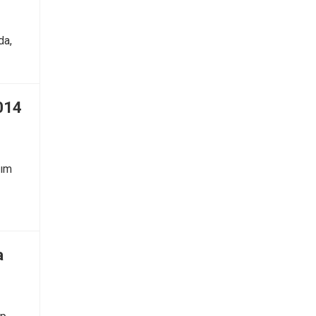
da,
014
lım
a