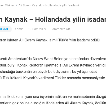
aki Türkler
Ali Ekrem Kaynak – Hollandada yilin isadami
m Kaynak – Hollandada yilin isada
ürkler
admin
•
19 Ekim 2009
•
Comments off
ran işleten Ali Ekrem Kaynak isimli Türk’e Yılın İşadamı ödülü
şkenti Amsterdam’da Nieuw West Belediyesi tarafından düzenlen
ödülü, bu yıl Konak Restoran işletmecisi Ali Ekrem Kaynak’a verildi
 bulunduğu başkentin en büyük belediyesinin, bu yıl üçüncüsü
 Türk kökenli Kaynak’a verilmesi Türkler arasında memnuniyetle
emizlik düzenin yanı sıra işyerinin istikrarı ve muhasebenin düzg
iterlerin göz önüne alındığını ifade eden Ali Akrem Kaynak, ödülün 