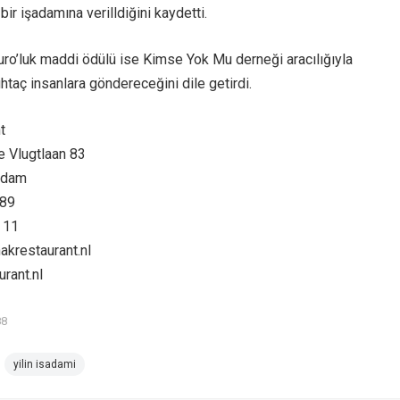
bir işadamına verilldiğini kaydetti.
uro’luk maddi ödülü ise Kimse Yok Mu derneği aracılığıyla
htaç insanlara göndereceğini dile getirdi.
t
 Vlugtlaan 83
rdam
 89
 11
akrestaurant.nl
rant.nl
88
yilin isadami