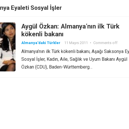
ya Eyaleti Sosyal İşler
Aygül Özkan: Almanya’nın ilk Türk
kökenli bakanı
Almanya'daki Türkler
11 Mayıs 2011
•
Comments off
Almanya’nın ilk Türk kökenli bakanı, Aşağı Saksonya Ey
Sosyal İşler, Kadın, Aile, Sağlık ve Uyum Bakanı Aygül
Özkan (CDU), Baden-Württemberg…