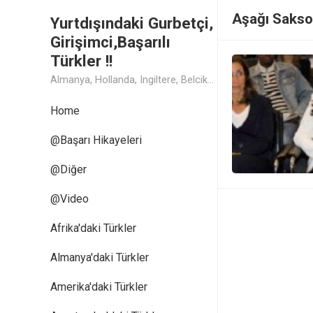
Aşağı Sakson
Yurtdışındaki Gurbetçi,
Girişimci,Başarılı
Türkler !!
Almanya, Hollanda, Ingiltere, Belcika, Fransa, Amerika, Cin, Rusya, Isvec, Isvicre, Yunanistan, Kanada, Avusturya Başarılı Muthis Türk lerin Hikaye ve Öykuleri, Turk Isadamlari, Turk Girisimciler, Avrupali Turkler
Home
@Başarı Hikayeleri
@Diğer
@Video
Afrika'daki Türkler
Almanya'daki Türkler
Amerika'daki Türkler