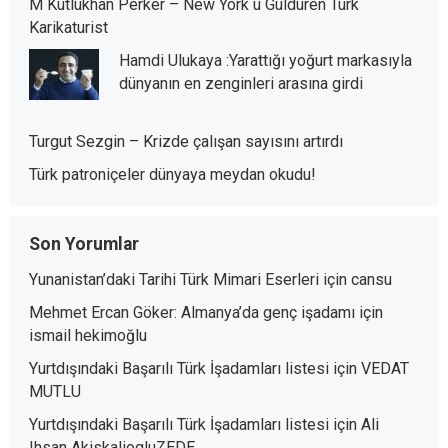
M Kutlukhan Perker – New York u Gulduren Turk
Karikaturist
Hamdi Ulukaya :Yarattığı yoğurt markasıyla
dünyanın en zenginleri arasına girdi
Turgut Sezgin – Krizde çalışan sayısını artırdı
Türk patroniçeler dünyaya meydan okudu!
Son Yorumlar
Yunanistan’daki Tarihi Türk Mimari Eserleri
için
cansu
Mehmet Ercan Göker: Almanya’da genç işadamı
için
ismail hekimoğlu
Yurtdışındaki Başarılı Türk İşadamları listesi
için
VEDAT
MUTLU
Yurtdışındaki Başarılı Türk İşadamları listesi
için
Ali
Ihsan AkiskaliogluZEDE