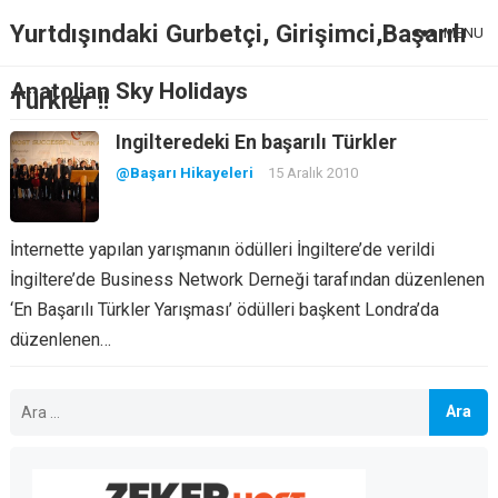
Yurtdışındaki Gurbetçi, Girişimci,Başarılı
MENU
Anatolian Sky Holidays
Türkler !!
Ingilteredeki En başarılı Türkler
@Başarı Hikayeleri
15 Aralık 2010
İnternette yapılan yarışmanın ödülleri İngiltere’de verildi
İngiltere’de Business Network Derneği tarafından düzenlenen
‘En Başarılı Türkler Yarışması’ ödülleri başkent Londra’da
düzenlenen…
Arama: