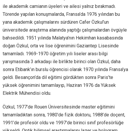
ile akademik camianın üyeleri ve ailesi yalnız bırakmadı.
Törende yapılan konuşmalarda, Fransa’da 1976 yılından bu
yana akademik çalışmalarını sürdüren Cafer Özkul’un
üniversitede araştırma alanında yaptığı çalışmalardan övgüyle
bahsedildi. 1951 yılında Malatya’nın Hekimhan kasabasında
doğan Özkul, orta ve lise öğrenimini Gaziantep Lisesinde
tamamladı. 1969-1970 öğretim yılı liseler arası bilgi
yarışmasında 3 arkadaşı ile birlikte birinci olan Özkul, daha
sonra Etibank’ın burslu öğrencisi olarak 1970 yılında Fransa’ya
geldi. Besançon’da dil eğitimi gördükten sonra Paris’te
yüksek öğrenimini tamamlayıp, Haziran 1976 da Yüksek
Elektrik Mühendisi oldu.
Özkul, 1977’de Rouen Üniversitesinde master eğitimini
tamamladıktan sonra, 1980’de fizik doktoru, 1988’de doçent,
1991’de profesör oldu ve 1997’de birinci sınıf profesörlüğe
yükseldi. Optik bilimsel araştırmalarını lazer ve hologram