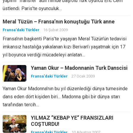
yapımı “Transfer” adlı filmde başrolü Türk oyuncu Eric Cem
üstlendi. Paris’te oyunculuk…
Meral Tüzün – Fransa’nın konuştuğu Türk anne
Fransa'daki Türkler
16 Şubat 2009
Fransa’nın başkenti Paris’te yaşayan Meral Tüzün’ün tedavisi
imkansız hastalığa yakalanan kızı Berivan’ı yaşatmak için 17
yıl boyunca verdiği mücadeleyi anlatan…
Yaman Okur – Madonnanin Turk Danscisi
Fransa'daki Türkler
27 Ocak 2009
Yaman Okur Madonna’nın bu yıl düzenlediği dünya turnesinde
dans eden dört kişiden biri… Madonna gibi bir dünya starı
tarafından tercih…
YILMAZ ”KEBAP YE” FRANSIZLARI
COŞTURDU!
Fransa'daki Türkler
10 Ağustos 2007