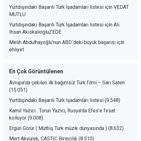
Yurtdışındaki Başarılı Türk İşadamları listesi
için
VEDAT
MUTLU
Yurtdışındaki Başarılı Türk İşadamları listesi
için
Ali
Ihsan AkiskaliogluZEDE
Melih Abdulhayoğlu’nun ABD`deki büyük başarısı
için
ehliyet
En Çok Görüntülenen
Avrupa’da çekilen ilk bağımsız Türk filmi – Sarı Saten
(15.051)
Yurtdışındaki Başarılı Türk İşadamları listesi
(9.548)
Kamil Yazıcı : Torun Yazıcı, Rusya’da Efes’e fırsat
kolluyor
(9.008)
Ergün Görür ( Müthiş Türk müzik dünyasında )
(8.632)
Mert Akyürek, CASTIC Birincilik
(8.510)