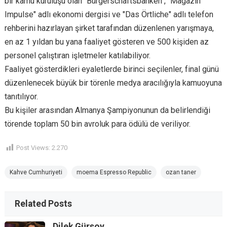
bir kamu kuruluşu olan "Bürgerschaftsbanken", "Magazin
Impulse" adlı ekonomi dergisi ve "Das Örtliche" adlı telefon
rehberini hazırlayan şirket tarafından düzenlenen yarışmaya,
en az 1 yıldan bu yana faaliyet gösteren ve 500 kişiden az
personel çalıştıran işletmeler katılabiliyor.
Faaliyet gösterdikleri eyaletlerde birinci seçilenler, final günü
düzenlenecek büyük bir törenle medya aracılığıyla kamuoyuna
tanıtılıyor.
Bu kişiler arasından Almanya Şampiyonunun da belirlendiği
törende toplam 50 bin avroluk para ödülü de veriliyor.
Post Views:
2.270
Kahve Cumhuriyeti
moema Espresso Republic
ozan taner
Related Posts
Dilek Gürsoy