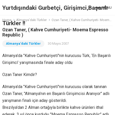
Yurtdışındaki Gurbetçi, Girişimci,Başarılı
MENU
Home
Almanya'daki Türkler
Ozan Taner, ( Kahve Cumhuriyeti- Moema Espresso Republic )
Türkler !!
Ozan Taner, ( Kahve Cumhuriyeti- Moema Espresso
Republic )
Almanya'daki Türkler
30 Mayıs 2007
Almanya’da "Kahve Cumhuriyeti"nin kurucusu Türk, ‘En Başarılı
Girişimci’ yarışmasında finale aday oldu
Ozan Taner Kimdir?
Almanya’da "Kahve Cumhuriyeti"nin kurucusu olarak tanınan
Ozan Taner, "Almanya’nın en Başarılı Girişimcisi Aranıyor" adlı
yarışmanın finali için aday gösterildi.
Brezilya’dan 2 Alman ortağıyla birlikte kahve ürünleri ithal
ederek, 3 yıl önce kurduğu "Moema Espresso Republic" adlı